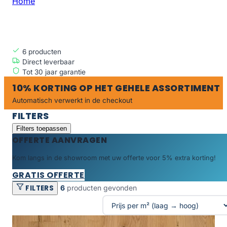
Home
Collectie: Northridge
COLLECTIE: NORTHRIDGE
6
producten
Direct leverbaar
Tot 30 jaar garantie
10% KORTING OP HET GEHELE ASSORTIMENT
Automatisch verwerkt in de checkout
FILTERS
Filters toepassen
OFFERTE AANVRAGEN
Kom langs in de showroom met uw offerte voor 5% extra korting!
GRATIS OFFERTE
FILTERS
6
producten gevonden
Producten