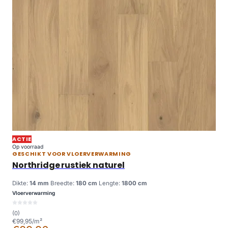
ACTIE
Op voorraad
GESCHIKT VOOR VLOERVERWARMING
Northridge rustiek naturel
Dikte:
14 mm
Breedte:
180 cm
Lengte:
1800 cm
Vloerverwarming
(0)
€99,95/m²