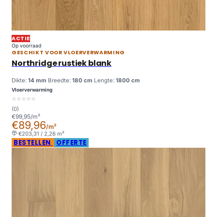
ACTIE
Op voorraad
GESCHIKT VOOR VLOERVERWARMING
Northridge rustiek blank
Dikte:
14 mm
Breedte:
180 cm
Lengte:
1800 cm
Vloerverwarming
(0)
€99,95/m²
€89,96
/m²
€203,31 / 2,26 m²
BESTELLEN
OFFERTE