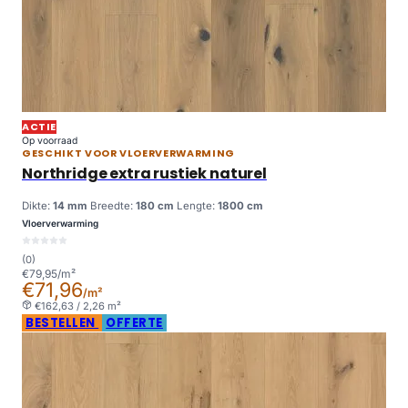
ACTIE
Op voorraad
GESCHIKT VOOR VLOERVERWARMING
Northridge extra rustiek naturel
Dikte:
14 mm
Breedte:
180 cm
Lengte:
1800 cm
Vloerverwarming
(0)
€79,95/m²
€71,96
/m²
€162,63 / 2,26 m²
BESTELLEN
OFFERTE