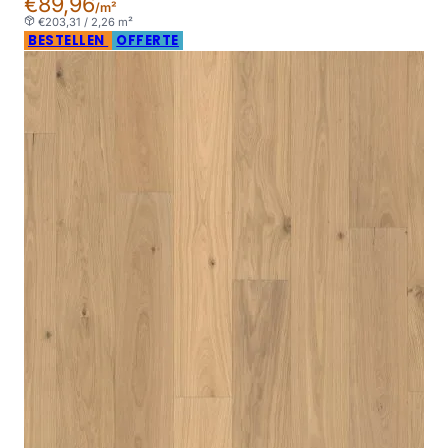
€89,96
/m²
€203,31 / 2,26 m²
BESTELLEN
OFFERTE