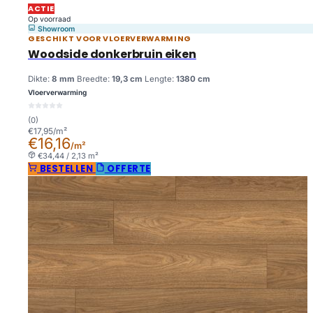
ACTIE
Op voorraad
Showroom
GESCHIKT VOOR VLOERVERWARMING
Woodside donkerbruin eiken
Dikte:
8 mm
Breedte:
19,3 cm
Lengte:
1380 cm
Vloerverwarming
(0)
€17,95/m²
€16,16
/m²
€34,44 / 2,13 m²
BESTELLEN
OFFERTE