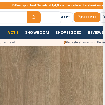
Bezorging heel Nederland
4,9
klantbeoordeling
Facebook
Insta
OFFERTE
STAALKAART
ACTIE
SHOWROOM
SHOPTEGOED
REVIEWS
p voorraad
Grootste showroom in Bever