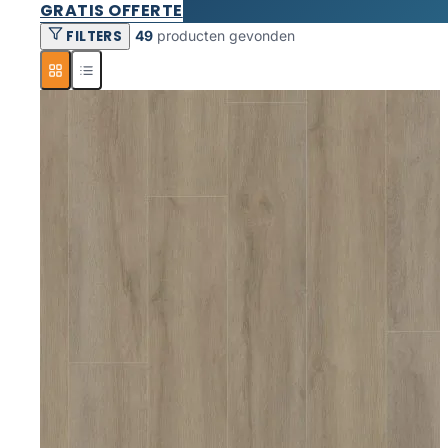
GRATIS OFFERTE
FILTERS
49
producten gevonden
Producten