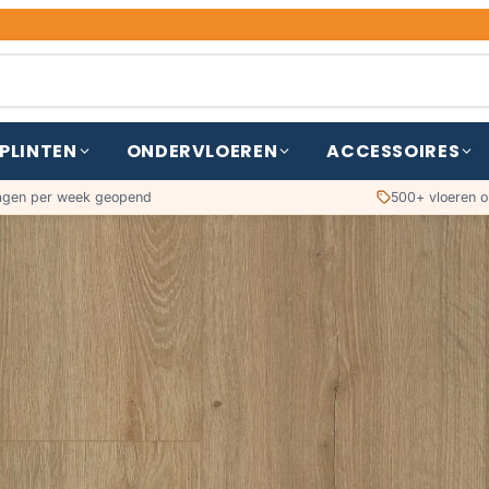
PLINTEN
ONDERVLOEREN
ACCESSOIRES
agen per week geopend
500+ vloeren o