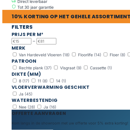
Direct leverbaar
Tot 30 jaar garantie
10% KORTING OP HET GEHELE ASSORTIMEN
FILTERS
PRIJS PER M²
–
MERK
Van Hardeveld Vloeren
(18)
Floorlife
(14)
Floer
(8)
PATROON
Rechte plank
(37)
Visgraat
(9)
Cassette
(1)
DIKTE (MM)
8
(17)
11
(8)
14
(1)
VLOERVERWARMING GESCHIKT
Ja
(45)
WATERBESTENDIG
Nee
(28)
Ja
(16)
OFFERTE AANVRAGEN
Kom langs in de showroom met uw offerte voor 5% extra korting!