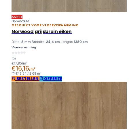
ACTIE
Op voorraad
GESCHIKT VOOR VLOERVERWARMING
Norwood grijsbruin eiken
Dikte:
8 mm
Breedte:
24,4 cm
Lengte:
1380 cm
Vloerverwarming
(0)
€17,95/m²
€16,16
/m²
€43,54 / 2,69 m²
BESTELLEN
OFFERTE