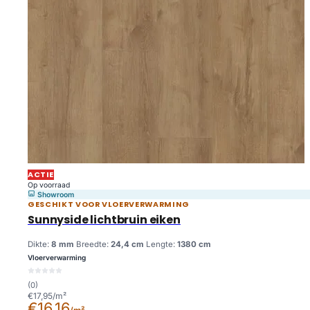
ACTIE
Op voorraad
Showroom
GESCHIKT VOOR VLOERVERWARMING
Sunnyside lichtbruin eiken
Dikte:
8 mm
Breedte:
24,4 cm
Lengte:
1380 cm
Vloerverwarming
(0)
€17,95/m²
€16,16