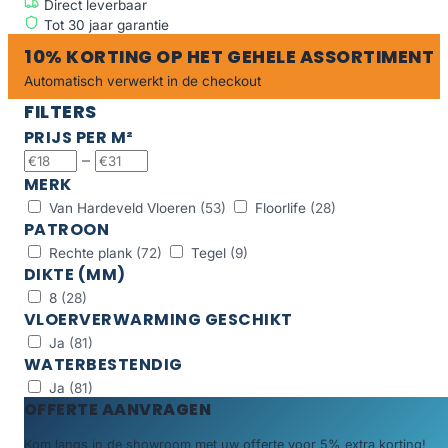
Direct leverbaar
Tot 30 jaar garantie
10% KORTING OP HET GEHELE ASSORTIMENT
Automatisch verwerkt in de checkout
FILTERS
PRIJS PER M²
–
MERK
Van Hardeveld Vloeren
(53)
Floorlife
(28)
PATROON
Rechte plank
(72)
Tegel
(9)
DIKTE (MM)
8
(28)
VLOERVERWARMING GESCHIKT
Ja
(81)
WATERBESTENDIG
Ja
(81)
OFFERTE AANVRAGEN
Kom langs in de showroom met uw offerte voor 5% extra korting!