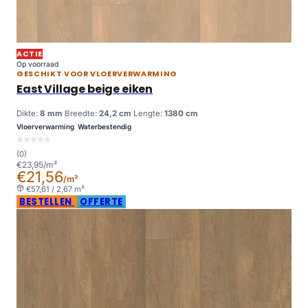
ACTIE
Op voorraad
GESCHIKT VOOR VLOERVERWARMING
East Village beige eiken
Dikte:
8 mm
Breedte:
24,2 cm
Lengte:
1380 cm
Vloerverwarming
Waterbestendig
(0)
€23,95/m²
€21,56
/m²
€57,61 / 2,67 m²
BESTELLEN
OFFERTE