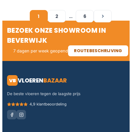
1
2
…
6
VOLGENDE
BEZOEK ONZE SHOWROOM IN
BEVERWIJK
ROUTEBESCHRIJVING
7 dagen per week geopend
VLOEREN
BAZAAR
VB
De beste vloeren tegen de laagste prijs
4,9 klantbeoordeling