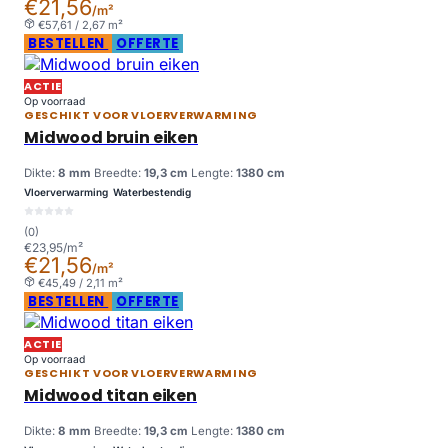
€21,56
/m²
€57,61 / 2,67 m²
BESTELLEN
OFFERTE
ACTIE
Op voorraad
GESCHIKT VOOR VLOERVERWARMING
Midwood bruin eiken
Dikte:
8 mm
Breedte:
19,3 cm
Lengte:
1380 cm
Vloerverwarming
Waterbestendig
(0)
€23,95/m²
€21,56
/m²
€45,49 / 2,11 m²
BESTELLEN
OFFERTE
ACTIE
Op voorraad
GESCHIKT VOOR VLOERVERWARMING
Midwood titan eiken
Dikte:
8 mm
Breedte:
19,3 cm
Lengte:
1380 cm