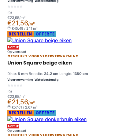
Vloerverwarming
Waterbestendig
(0)
€23,95/m²
€21,56
/m²
€45,49 / 2,11 m²
BESTELLEN
OFFERTE
ACTIE
Op voorraad
GESCHIKT VOOR VLOERVERWARMING
Union Square beige eiken
Dikte:
8 mm
Breedte:
24,2 cm
Lengte:
1380 cm
Vloerverwarming
Waterbestendig
(0)
€23,95/m²
€21,56
/m²
€57,61 / 2,67 m²
BESTELLEN
OFFERTE
ACTIE
Op voorraad
GESCHIKT VOOR VLOERVERWARMING