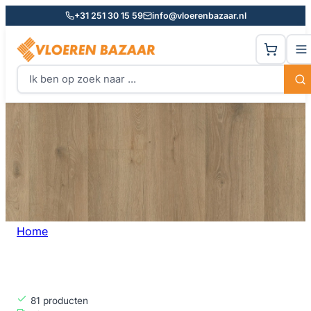
+31 251 30 15 59
info@vloerenbazaar.nl
Home
Waterbestendig
WATERBESTENDIG
81
producten