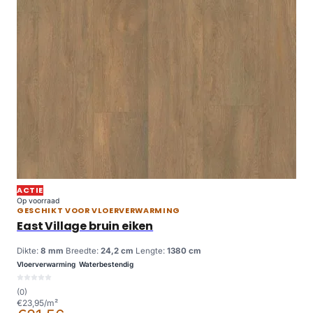
ACTIE
Op voorraad
GESCHIKT VOOR VLOERVERWARMING
East Village bruin eiken
Dikte:
8 mm
Breedte:
24,2 cm
Lengte:
1380 cm
Vloerverwarming
Waterbestendig
(0)
€23,95/m²