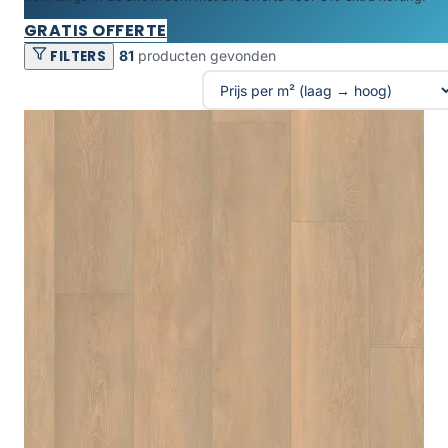
GRATIS OFFERTE
FILTERS
81
producten gevonden
Producten