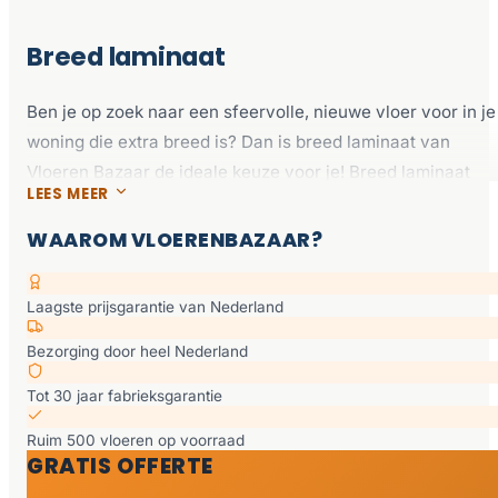
Breed laminaat
Ben je op zoek naar een sfeervolle, nieuwe vloer voor in je
woning die extra breed is? Dan is breed laminaat van
Vloeren Bazaar de ideale keuze voor je! Breed laminaat
LEES MEER
heeft een prachtig uiterlijk en biedt allerlei voordelen voor
je woning. Dit type vloer kenmerkt zich door de
WAAROM VLOERENBAZAAR?
indrukwekkende uitstraling en maakt de ruimte visueel
groter. Perfect voor het creëren van een open sfeer in je
Laagste prijsgarantie van Nederland
interieur en passend in iedere woonstijl. Bij Vloeren Bazaar
hebben we een divers assortiment aan breed laminaat.
Bezorging door heel Nederland
Ontdek het aanbod online of kom langs in onze showroom!
Tot 30 jaar fabrieksgarantie
Wat is breed laminaat?
Ruim 500 vloeren op voorraad
GRATIS OFFERTE
Breed laminaat wordt steeds populairder en zorgt voor een