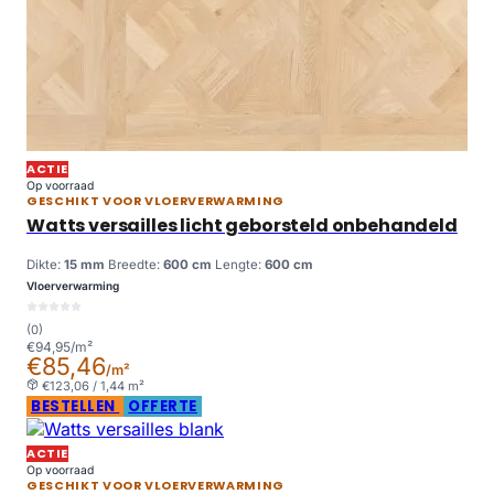
ACTIE
Op voorraad
GESCHIKT VOOR VLOERVERWARMING
Watts versailles licht geborsteld onbehandeld
Dikte:
15 mm
Breedte:
600 cm
Lengte:
600 cm
Vloerverwarming
(0)
€94,95/m²
€85,46
/m²
€123,06 / 1,44 m²
BESTELLEN
OFFERTE
ACTIE
Op voorraad
GESCHIKT VOOR VLOERVERWARMING