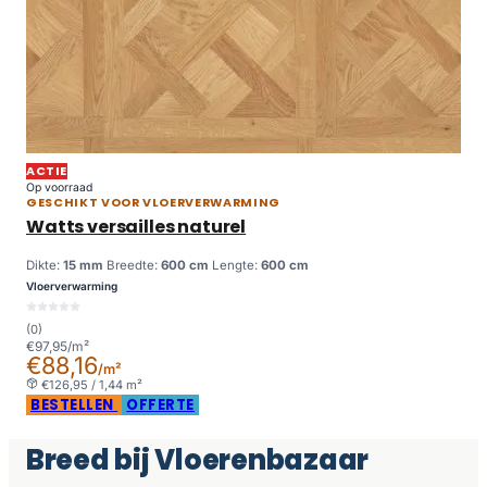
ACTIE
Op voorraad
GESCHIKT VOOR VLOERVERWARMING
Watts versailles naturel
Dikte:
15 mm
Breedte:
600 cm
Lengte:
600 cm
Vloerverwarming
(0)
€97,95/m²
€88,16
/m²
€126,95 / 1,44 m²
BESTELLEN
OFFERTE
Breed bij Vloerenbazaar