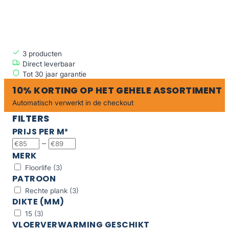
nieuwe vloer voor in je woning die extra breed is? Dan i
breed laminaat van Vloeren Bazaar de ideale keuze voo
je! Breed…
3
producten
Direct leverbaar
Tot 30 jaar garantie
10% KORTING OP HET GEHELE ASSORTIMENT
Automatisch verwerkt in de checkout
FILTERS
PRIJS PER M²
–
MERK
Floorlife
(3)
PATROON
Rechte plank
(3)
DIKTE (MM)
15
(3)
VLOERVERWARMING GESCHIKT