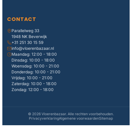
interieur.
De voordelen van laminaatvloeren
CONTACT
Parallelweg 33
Laminaatvloeren staan bekend om hun uitstekende
1948 NK Beverwijk
duurzaamheid. Deze vloeren zijn bestand tegen intensief
+31 251 30 15 59
gebruik en blijven langdurig in zeer goede conditie, zelfs in
info@vloerenbazaar.nl
Maandag: 12:00 - 18:00
drukke huishoudens. Ook het onderhoud van dit type
Dinsdag: 10:00 - 18:00
vloeren is eenvoudig: een snelle dweilbeurt is vaak al
Woensdag: 10:00 - 21:00
voldoende om je vloer schoon en netjes te houden.
Donderdag: 10:00 - 21:00
Vrijdag: 10:00 - 21:00
Bovendien biedt laminaat een geweldige prijs-
Zaterdag: 10:00 - 18:00
kwaliteitverhouding; je krijgt een luxe uitstraling zonder da
Zondag: 12:00 - 18:00
je daarvoor de hoofdprijs hoeft te betalen.
In welke ruimtes gebruik je breed
© 2026 Vloerenbazaar. Alle rechten voorbehouden.
Privacyverklaring
Algemene voorwaarden
Sitemap
laminaat?