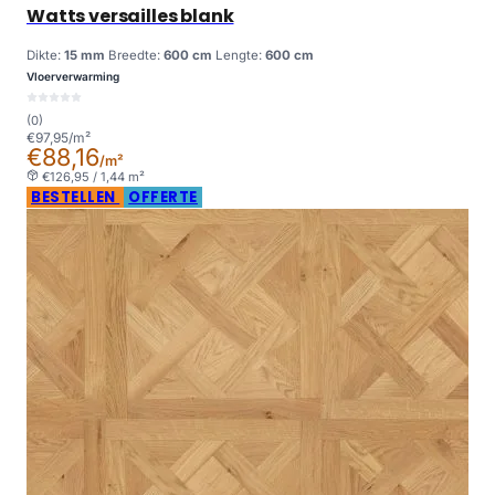
Watts versailles blank
Dikte:
15 mm
Breedte:
600 cm
Lengte:
600 cm
Vloerverwarming
(0)
€97,95/m²
€88,16
/m²
€126,95 / 1,44 m²
BESTELLEN
OFFERTE