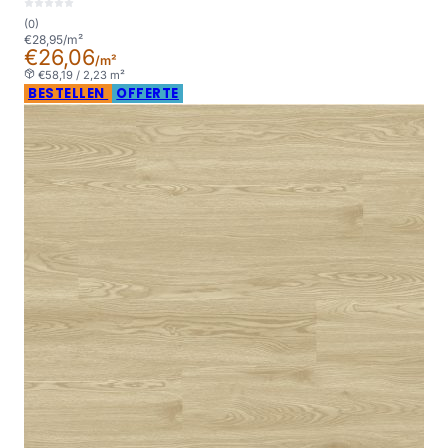
(0)
€28,95/m²
€26,06
/m²
€58,19 / 2,23 m²
BESTELLEN
OFFERTE