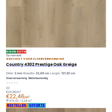
NIEUW
ACTIE
Op voorraad
GESCHIKT VOOR VLOERVERWARMING
Country 4302 Prestige Oak Greige
Dikte:
2 mm
Breedte:
22,86 cm
Lengte:
121,92 cm
Vloerverwarming
Waterbestendig
(0)
€24,95/m²
€22,46
/m²
€75,02 / 3,34 m²
BESTELLEN
OFFERTE