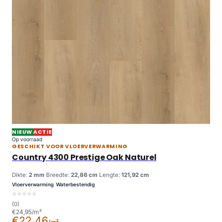
NIEUW
ACTIE
Op voorraad
GESCHIKT VOOR VLOERVERWARMING
Country 4300 Prestige Oak Naturel
Dikte:
2 mm
Breedte:
22,86 cm
Lengte:
121,92 cm
Vloerverwarming
Waterbestendig
(0)
€24,95/m²
€22,46