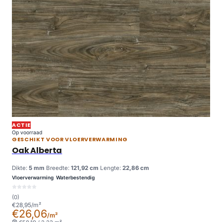
ACTIE
Op voorraad
GESCHIKT VOOR VLOERVERWARMING
Oak Alberta
Dikte:
5 mm
Breedte:
121,92 cm
Lengte:
22,86 cm
Vloerverwarming
Waterbestendig
(0)
€28,95/m²
€26,06
/m²