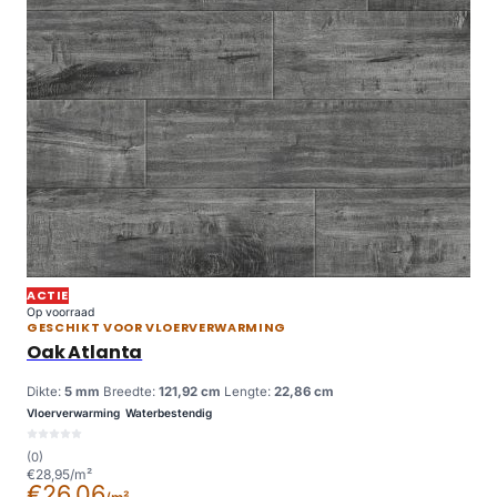
ACTIE
Op voorraad
GESCHIKT VOOR VLOERVERWARMING
Oak Atlanta
Dikte:
5 mm
Breedte:
121,92 cm
Lengte:
22,86 cm
Vloerverwarming
Waterbestendig
(0)
€28,95/m²
€26,06