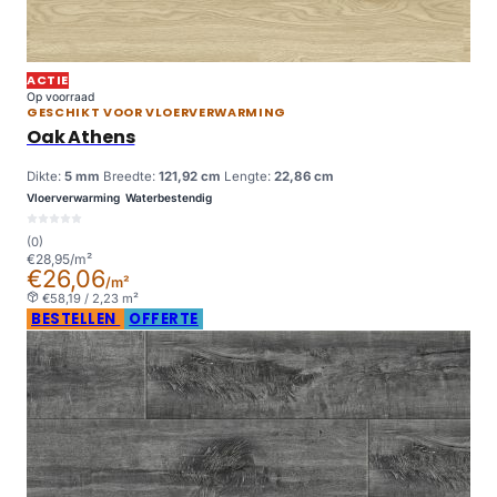
ACTIE
Op voorraad
GESCHIKT VOOR VLOERVERWARMING
Oak Athens
Dikte:
5 mm
Breedte:
121,92 cm
Lengte:
22,86 cm
Vloerverwarming
Waterbestendig
(0)
€28,95/m²
€26,06
/m²
€58,19 / 2,23 m²
BESTELLEN
OFFERTE