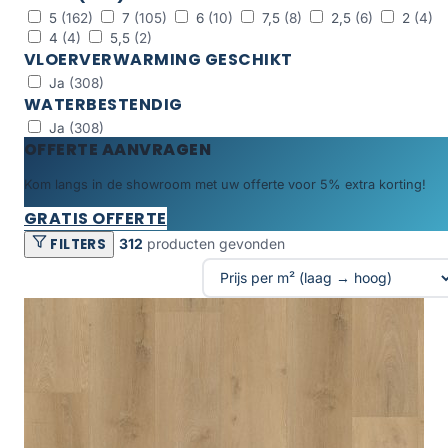
5
(162)
7
(105)
6
(10)
7,5
(8)
2,5
(6)
2
(4)
4
(4)
5,5
(2)
VLOERVERWARMING GESCHIKT
Ja
(308)
WATERBESTENDIG
Ja
(308)
OFFERTE AANVRAGEN
Kom langs in de showroom met uw offerte voor 5% extra korting!
GRATIS OFFERTE
FILTERS
312
producten gevonden
Producten