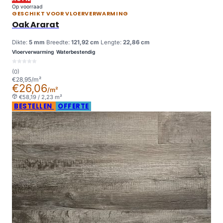
Op voorraad
GESCHIKT VOOR VLOERVERWARMING
Oak Ararat
Dikte:
5 mm
Breedte:
121,92 cm
Lengte:
22,86 cm
Vloerverwarming
Waterbestendig
(0)
€28,95/m²
€26,06
/m²
€58,19 / 2,23 m²
BESTELLEN
OFFERTE