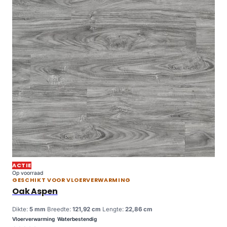
ACTIE
Op voorraad
GESCHIKT VOOR VLOERVERWARMING
Oak Aspen
Dikte:
5 mm
Breedte:
121,92 cm
Lengte:
22,86 cm
Vloerverwarming
Waterbestendig