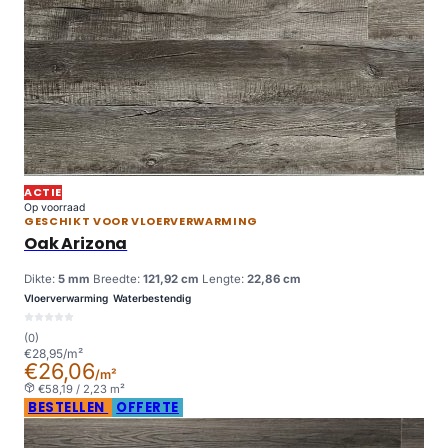
ACTIE
Op voorraad
GESCHIKT VOOR VLOERVERWARMING
Oak Arizona
Dikte:
5 mm
Breedte:
121,92 cm
Lengte:
22,86 cm
Vloerverwarming
Waterbestendig
(0)
€28,95/m²
€26,06
/m²
€58,19 / 2,23 m²
BESTELLEN
OFFERTE