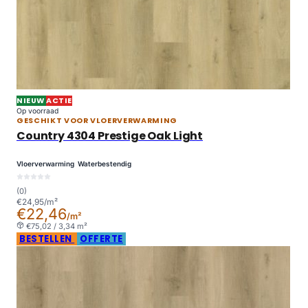
NIEUW
ACTIE
Op voorraad
GESCHIKT VOOR VLOERVERWARMING
Country 4304 Prestige Oak Light
Vloerverwarming
Waterbestendig
(0)
€24,95/m²
€22,46
/m²
€75,02 / 3,34 m²
BESTELLEN
OFFERTE