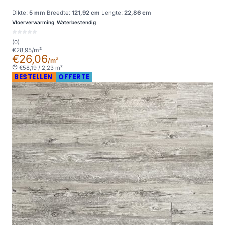
Dikte:
5 mm
Breedte:
121,92 cm
Lengte:
22,86 cm
Vloerverwarming
Waterbestendig
(0)
€28,95/m²
€26,06
/m²
€58,19 / 2,23 m²
BESTELLEN
OFFERTE