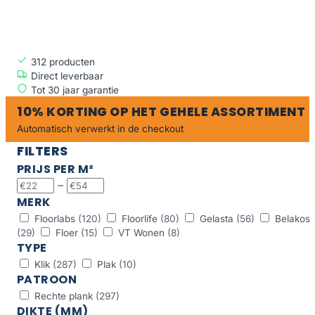
RECHTE PLANK
312
producten
Direct leverbaar
Tot 30 jaar garantie
10% KORTING OP HET GEHELE ASSORTIMENT
Automatisch verwerkt in de checkout
FILTERS
PRIJS PER M²
–
MERK
Floorlabs
(120)
Floorlife
(80)
Gelasta
(56)
Belakos
(29)
Floer
(15)
VT Wonen
(8)
TYPE
Klik
(287)
Plak
(10)
PATROON
Rechte plank
(297)
DIKTE (MM)