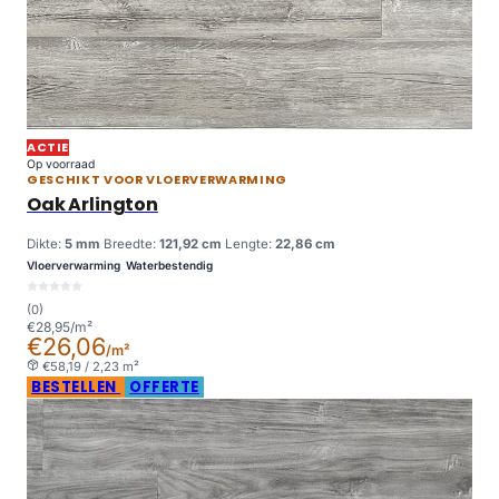
ACTIE
Op voorraad
GESCHIKT VOOR VLOERVERWARMING
Oak Arlington
Dikte:
5 mm
Breedte:
121,92 cm
Lengte:
22,86 cm
Vloerverwarming
Waterbestendig
(0)
€28,95/m²
€26,06
/m²
€58,19 / 2,23 m²
BESTELLEN
OFFERTE