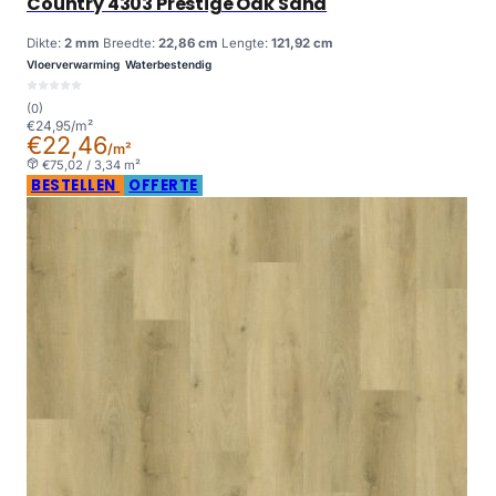
Country 4303 Prestige Oak Sand
Dikte:
2 mm
Breedte:
22,86 cm
Lengte:
121,92 cm
Vloerverwarming
Waterbestendig
(0)
€24,95/m²
€22,46
/m²
€75,02 / 3,34 m²
BESTELLEN
OFFERTE