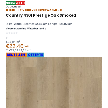
NIEUW
ACTIE
Op voorraad
GESCHIKT VOOR VLOERVERWARMING
Country 4301 Prestige Oak Smoked
Dikte:
2 mm
Breedte:
22,86 cm
Lengte:
121,92 cm
Vloerverwarming
Waterbestendig
(0)
€24,95/m²
€22,46
/m²
€75,02 / 3,34 m²
BESTELLEN
OFFERTE