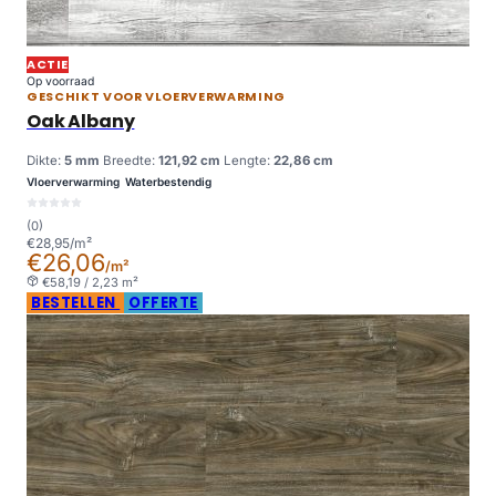
ACTIE
Op voorraad
GESCHIKT VOOR VLOERVERWARMING
Oak Albany
Dikte:
5 mm
Breedte:
121,92 cm
Lengte:
22,86 cm
Vloerverwarming
Waterbestendig
(0)
€28,95/m²
€26,06
/m²
€58,19 / 2,23 m²
BESTELLEN
OFFERTE