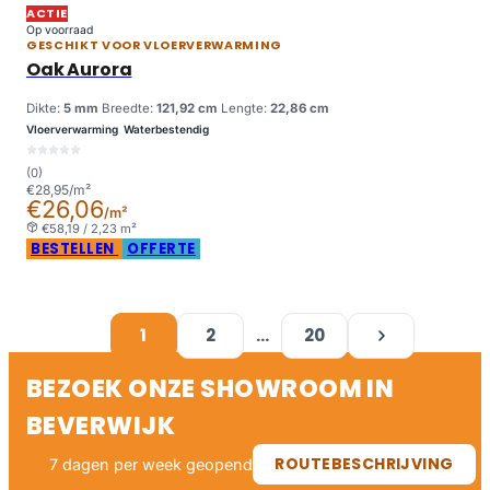
ACTIE
Op voorraad
GESCHIKT VOOR VLOERVERWARMING
Oak Aurora
Dikte:
5 mm
Breedte:
121,92 cm
Lengte:
22,86 cm
Vloerverwarming
Waterbestendig
(0)
€28,95/m²
€26,06
/m²
€58,19 / 2,23 m²
BESTELLEN
OFFERTE
1
2
…
20
VOLGENDE
BEZOEK ONZE SHOWROOM IN
BEVERWIJK
ROUTEBESCHRIJVING
7 dagen per week geopend