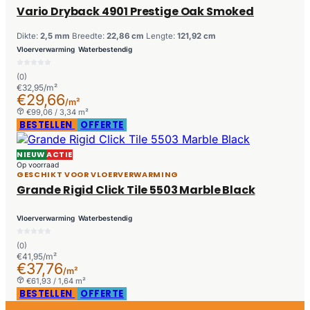
Vario Dryback 4901 Prestige Oak Smoked
Dikte:
2,5 mm
Breedte:
22,86 cm
Lengte:
121,92 cm
Vloerverwarming
Waterbestendig
(0)
€32,95/m²
€29,66
/m²
€99,06 / 3,34 m²
BESTELLEN
OFFERTE
NIEUW
ACTIE
Op voorraad
GESCHIKT VOOR VLOERVERWARMING
Grande Rigid Click Tile 5503 Marble Black
Vloerverwarming
Waterbestendig
(0)
€41,95/m²
€37,76
/m²
€61,93 / 1,64 m²
BESTELLEN
OFFERTE