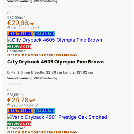
Vloerverwarming
Waterbestendig
(0)
€32,95/m²
€29,66
/m²
€113,60 / 3,83 m²
BESTELLEN
OFFERTE
NIEUW
ACTIE
Op voorraad
GESCHIKT VOOR VLOERVERWARMING
City Dryback 4605 Olympia Pine Brown
Dikte:
2,5 mm
Breedte:
22,86 cm
Lengte:
121,92 cm
Vloerverwarming
Waterbestendig
(0)
€31,95/m²
€28,76
/m²
€96,06 / 3,34 m²
BESTELLEN
OFFERTE
NIEUW
ACTIE
Op voorraad
GESCHIKT VOOR VLOERVERWARMING