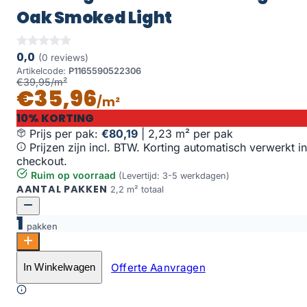
Oak Smoked Light
0,0
(0 reviews)
Artikelcode:
P1165590522306
€39,95/m²
€35,96
/m²
10% KORTING
Prijs per pak:
€80,19
|
2,23 m² per pak
Prijzen zijn incl. BTW. Korting automatisch verwerkt in
checkout.
Ruim op voorraad
(Levertijd: 3-5 werkdagen)
AANTAL PAKKEN
2,2 m² totaal
1
pakken
Vario Rigid Click 5905 Prestige Oak Smoked Light aanta
Offerte Aanvragen
In Winkelwagen
Toevoegen aan winkelwagen