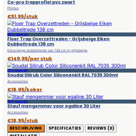
Co-pro trapprofiel pvc zwart
Plinten
€51,95/stuk
68% kiest dit
Floer Trap Overzettreden - Grijsbeige Eiken
Dubbeltrede 138 cm
Extra lange dubbeltrede van 138 cm in grijsbeige
€149,95/per stuk
72% kiest dit
Soudal Silirub Color Siliconenkit RAL 7035 300ml
Accessoires
€18,95/koker
76% kiest dit
Stauf mengemmer voor egaline 30 Liter
Accessoires
€18,95/stuk
BESCHRIJVING
SPECIFICATIES
REVIEWS (0)