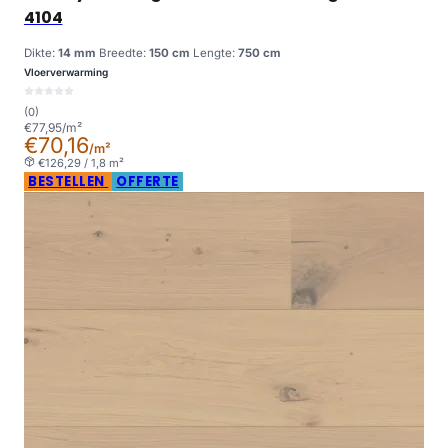
4104
Dikte:
14 mm
Breedte:
150 cm
Lengte:
750 cm
Vloerverwarming
(0)
€77,95/m²
€70,16
/m²
€126,29 / 1,8 m²
BESTELLEN
OFFERTE