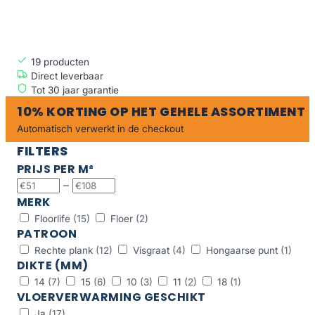
WIT
19
producten
Direct leverbaar
Tot 30 jaar garantie
10% KORTING OP HET GEHELE ASSORTIMENT
Automatisch verwerkt in de checkout
FILTERS
PRIJS PER M²
–
MERK
Floorlife
(15)
Floer
(2)
PATROON
Rechte plank
(12)
Visgraat
(4)
Hongaarse punt
(1)
DIKTE (MM)
14
(7)
15
(6)
10
(3)
11
(2)
18
(1)
VLOERVERWARMING GESCHIKT
Ja
(17)