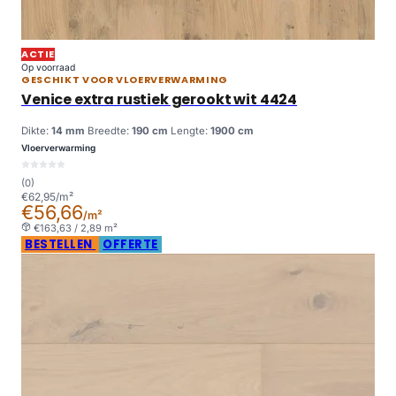
ACTIE
Op voorraad
GESCHIKT VOOR VLOERVERWARMING
Venice extra rustiek gerookt wit 4424
Dikte:
14 mm
Breedte:
190 cm
Lengte:
1900 cm
Vloerverwarming
(0)
€62,95/m²
€56,66
/m²
€163,63 / 2,89 m²
BESTELLEN
OFFERTE