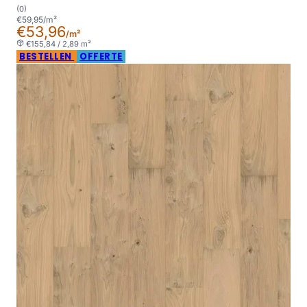
(0)
€59,95/m²
€53,96
/m²
€155,84 / 2,89 m²
BESTELLEN
OFFERTE