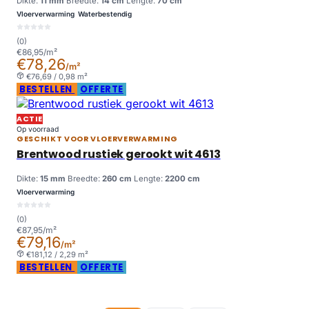
Dikte:
11 mm
Breedte:
14 cm
Lengte:
70 cm
Vloerverwarming
Waterbestendig
(0)
€86,95/m²
€78,26
/m²
€76,69 / 0,98 m²
BESTELLEN
OFFERTE
ACTIE
Op voorraad
GESCHIKT VOOR VLOERVERWARMING
Brentwood rustiek gerookt wit 4613
Dikte:
15 mm
Breedte:
260 cm
Lengte:
2200 cm
Vloerverwarming
(0)
€87,95/m²
€79,16
/m²
€181,12 / 2,29 m²
BESTELLEN
OFFERTE