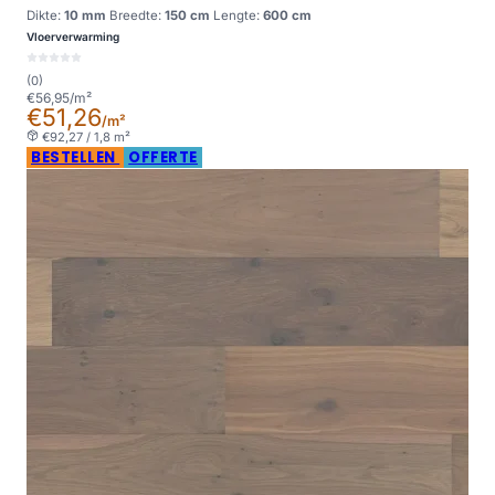
Dikte:
10 mm
Breedte:
150 cm
Lengte:
600 cm
Vloerverwarming
(0)
€56,95/m²
€51,26
/m²
€92,27 / 1,8 m²
BESTELLEN
OFFERTE