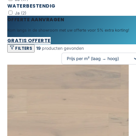
WATERBESTENDIG
Ja
(2)
OFFERTE AANVRAGEN
Kom langs in de showroom met uw offerte voor 5% extra korting!
GRATIS OFFERTE
FILTERS
19
producten gevonden
Producten