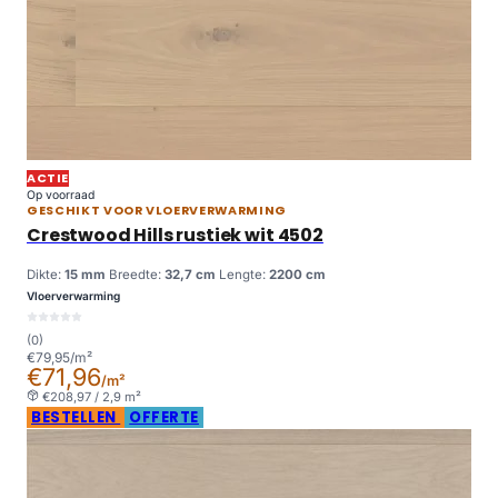
ACTIE
Op voorraad
GESCHIKT VOOR VLOERVERWARMING
Crestwood Hills rustiek wit 4502
Dikte:
15 mm
Breedte:
32,7 cm
Lengte:
2200 cm
Vloerverwarming
(0)
€79,95/m²
€71,96
/m²
€208,97 / 2,9 m²
BESTELLEN
OFFERTE