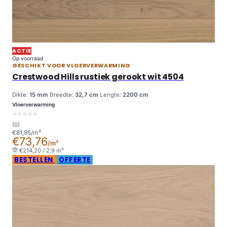
ACTIE
Op voorraad
GESCHIKT VOOR VLOERVERWARMING
Crestwood Hills rustiek gerookt wit 4504
Dikte:
15 mm
Breedte:
32,7 cm
Lengte:
2200 cm
Vloerverwarming
(0)
€81,95/m²
€73,76
/m²
€214,20 / 2,9 m²
BESTELLEN
OFFERTE