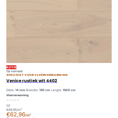
ACTIE
Op voorraad
GESCHIKT VOOR VLOERVERWARMING
Venice rustiek wit 4402
Dikte:
14 mm
Breedte:
190 cm
Lengte:
1900 cm
Vloerverwarming
(0)
€69,95/m²
€62,96
/m²