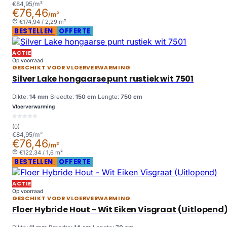
€84,95/m²
€76,46
/m²
€174,94 / 2,29 m²
BESTELLEN
OFFERTE
ACTIE
Op voorraad
GESCHIKT VOOR VLOERVERWARMING
Silver Lake hongaarse punt rustiek wit 7501
Dikte:
14 mm
Breedte:
150 cm
Lengte:
750 cm
Vloerverwarming
(0)
€84,95/m²
€76,46
/m²
€122,34 / 1,6 m²
BESTELLEN
OFFERTE
ACTIE
Op voorraad
GESCHIKT VOOR VLOERVERWARMING
Floer Hybride Hout - Wit Eiken Visgraat (Uitlopend