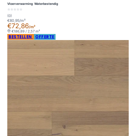
Vloerverwarming
Waterbestendig
(0)
€80,95/m²
€72,86
/m²
€186,89 / 2,57 m²
BESTELLEN
OFFERTE