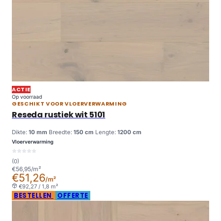
ACTIE
Op voorraad
GESCHIKT VOOR VLOERVERWARMING
Reseda rustiek wit 5101
Dikte:
10 mm
Breedte:
150 cm
Lengte:
1200 cm
Vloerverwarming
(0)
€56,95/m²
€51,26
/m²
€92,27 / 1,8 m²
BESTELLEN
OFFERTE