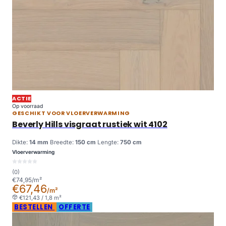
ACTIE
Op voorraad
GESCHIKT VOOR VLOERVERWARMING
Beverly Hills visgraat rustiek wit 4102
Dikte:
14 mm
Breedte:
150 cm
Lengte:
750 cm
Vloerverwarming
(0)
€74,95/m²
€67,46
/m²
€121,43 / 1,8 m²
BESTELLEN
OFFERTE