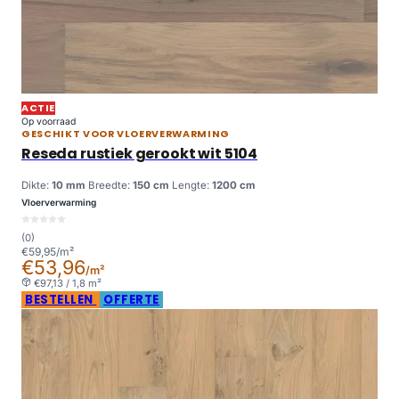
ACTIE
Op voorraad
GESCHIKT VOOR VLOERVERWARMING
Reseda rustiek gerookt wit 5104
Dikte:
10 mm
Breedte:
150 cm
Lengte:
1200 cm
Vloerverwarming
(0)
€59,95/m²
€53,96
/m²
€97,13 / 1,8 m²
BESTELLEN
OFFERTE