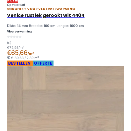
ACTIE
Op voorraad
GESCHIKT VOOR VLOERVERWARMING
Venice rustiek gerookt wit 4404
Dikte:
14 mm
Breedte:
190 cm
Lengte:
1900 cm
Vloerverwarming
(0)
€72,95/m²
€65,66
/m²
€189,63 / 2,89 m²
BESTELLEN
OFFERTE