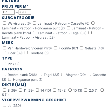
FILTERS
PRIJS PER M²
–
SUBCATEGORIE
Walvisgraat
(6)
Laminaat - Patroon - Cassette
(6)
Laminaat - Patroon - Hongaarse punt
(2)
Laminaat - Patroon -
Rechte plank
(274)
Laminaat - Patroon - Tegel
(37)
Laminaat - Patroon - Visgraat
(28)
MERK
Van Hardeveld Vloeren
(176)
Floorlife
(67)
Gelasta
(43)
Floer
(39)
Floorlabs
(5)
TYPE
Plak
(2)
PATROON
Rechte plank
(266)
Tegel
(33)
Visgraat
(29)
Cassette
(3)
Hongaarse punt
(1)
DIKTE (MM)
8
(69)
11
(39)
14
(10)
15
(9)
10
(3)
2,5
(1)
5
(1)
VLOERVERWARMING GESCHIKT
Ja
(330)