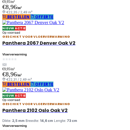
€9,95/m²
€8,96
/m²
€22,35 / 2,49 m²
BESTELLEN
OFFERTE
NIEUW
ACTIE
Op voorraad
GESCHIKT VOOR VLOERVERWARMING
Panthera 2067 Denver Oak V2
Vloerverwarming
(0)
€9,95/m²
€8,96
/m²
€22,31 / 2,49 m²
BESTELLEN
OFFERTE
NIEUW
ACTIE
Op voorraad
GESCHIKT VOOR VLOERVERWARMING
Panthera 2102 Oslo Oak V2
Dikte:
2,5 mm
Breedte:
14,6 cm
Lengte:
73 cm
Vloerverwarming