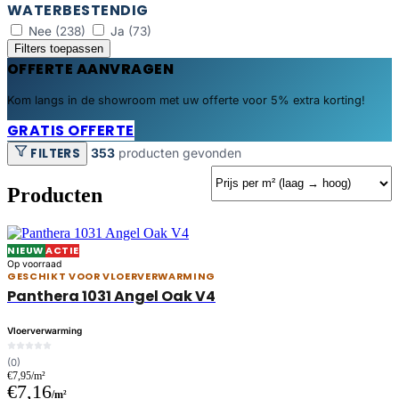
WATERBESTENDIG
Nee
(238)
Ja
(73)
Filters toepassen
OFFERTE AANVRAGEN
Kom langs in de showroom met uw offerte voor 5% extra korting!
GRATIS OFFERTE
FILTERS
353
producten gevonden
Producten
NIEUW
ACTIE
Op voorraad
GESCHIKT VOOR VLOERVERWARMING
Panthera 1031 Angel Oak V4
Vloerverwarming
(0)
€7,95/m²
€7,16
/m²