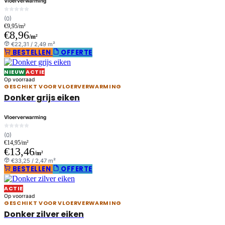
Vloerverwarming
(0)
€9,95/m²
€8,96
/m²
€22,31 / 2,49 m²
BESTELLEN
OFFERTE
NIEUW
ACTIE
Op voorraad
GESCHIKT VOOR VLOERVERWARMING
Donker grijs eiken
Vloerverwarming
(0)
€14,95/m²
€13,46
/m²
€33,25 / 2,47 m²
BESTELLEN
OFFERTE
ACTIE
Op voorraad
GESCHIKT VOOR VLOERVERWARMING
Donker zilver eiken