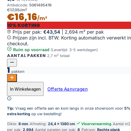
Artikelcode:
5061495419
€17,95/m²
€16,16
/m²
10% KORTING
Prijs per pak:
€43,54
|
2,694 m² per pak
Prijzen zijn incl. BTW. Korting automatisch verwerkt in
checkout.
Ruim op voorraad
(Levertijd: 3-5 werkdagen)
AANTAL PAKKEN
2,7 m² totaal
1
pakken
Norwood warm eiken aantal
Offerte Aanvragen
In Winkelwagen
Toevoegen aan winkelwagen
Tip:
Vraag een offerte aan en kom langs in onze showroom voor
5%
extra korting
op uw bestelling!
Dikte:
8 mm
Afmeting:
24,4 × 1380 cm
Vloerverwarming
Aantal m2
per pak:
2,694
Aantal panelen per pak:
8
Patroon:
Rechte plank