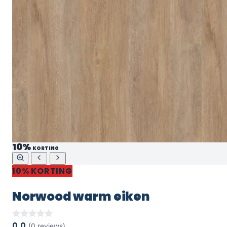
10%
KORTING
10% KORTING
Norwood warm eiken
0,0
(0 reviews)