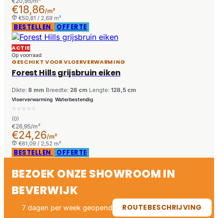
€20,95/m²
€18,86
/m²
€50,81 / 2,69 m²
BESTELLEN
OFFERTE
ACTIE
Op voorraad
GESCHIKT VOOR VLOERVERWARMING
Forest Hills grijsbruin eiken
Dikte:
8 mm
Breedte:
28 cm
Lengte:
128,5 cm
Vloerverwarming
Waterbestendig
(0)
€26,95/m²
€24,26
/m²
€61,09 / 2,52 m²
BESTELLEN
OFFERTE
BEZOEK ONZE SHOWROOM IN
BEVERWIJK
ROUTEBESCHRIJVING
7 dagen per week geopend