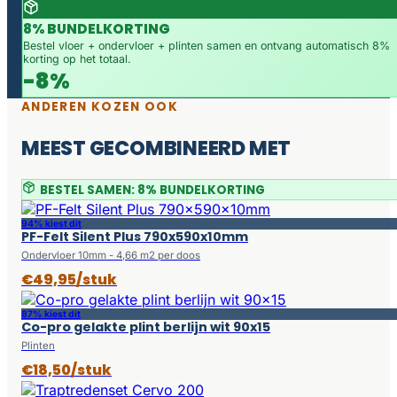
8% BUNDELKORTING
Bestel vloer + ondervloer + plinten samen en ontvang automatisch 8%
korting op het totaal.
-8%
ANDEREN KOZEN OOK
MEEST GECOMBINEERD MET
BESTEL SAMEN: 8% BUNDELKORTING
94% kiest dit
PF-Felt Silent Plus 790x590x10mm
Ondervloer 10mm - 4,66 m2 per doos
€49,95/stuk
87% kiest dit
Co-pro gelakte plint berlijn wit 90x15
Plinten
€18,50/stuk