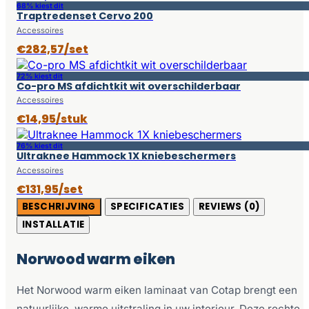
68% kiest dit
Traptredenset Cervo 200
Accessoires
€282,57/set
72% kiest dit
Co-pro MS afdichtkit wit overschilderbaar
Accessoires
€14,95/stuk
76% kiest dit
Ultraknee Hammock 1X kniebeschermers
Accessoires
€131,95/set
BESCHRIJVING
SPECIFICATIES
REVIEWS (0)
INSTALLATIE
Norwood warm eiken
Het Norwood warm eiken laminaat van Cotap brengt een
natuurlijke, warme uitstraling in uw interieur. Deze rechte