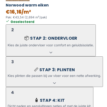
Norwood warm eiken
€16,16/m²
Pak: €43,54 (2,694 m²/pak)
Geselecteerd
2
STAP 2: ONDERVLOER
📦
Kies de juiste ondervloer voor comfort en geluidsisolatie.
3
STAP 3: PLINTEN
📏
Kies plinten die passen bij uw vloer voor een nette afwerking.
4
STAP 4: KIT
🧴
Dicht naden en aansluitingen netjes af met de juiste kit.