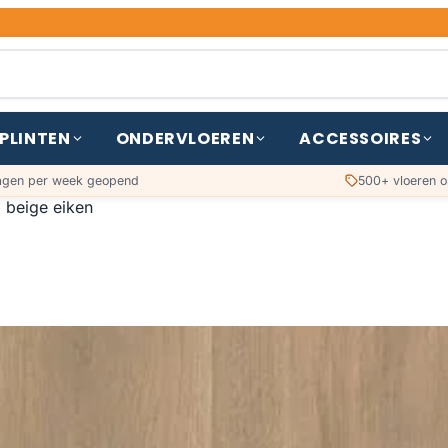
PLINTEN
ONDERVLOEREN
ACCESSOIRES
agen per week geopend
500+ vloeren o
l beige eiken