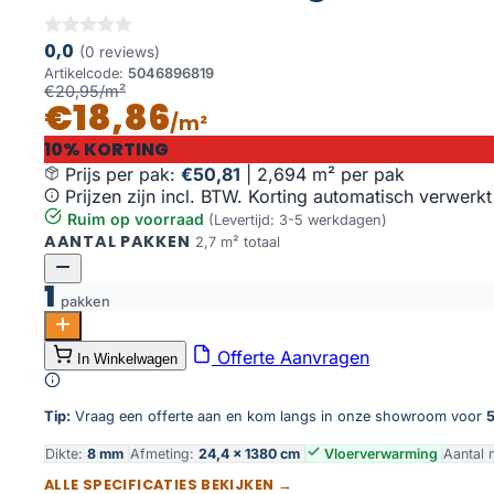
0,0
(0 reviews)
Artikelcode:
5046896819
€20,95/m²
€18,86
/m²
10% KORTING
Prijs per pak:
€50,81
|
2,694 m² per pak
Prijzen zijn incl. BTW. Korting automatisch verwerkt
Ruim op voorraad
(Levertijd: 3-5 werkdagen)
AANTAL PAKKEN
2,7 m² totaal
1
pakken
Marble Hill beige eiken aantal
Offerte Aanvragen
In Winkelwagen
Toevoegen aan winkelwagen
Tip:
Vraag een offerte aan en kom langs in onze showroom voor
5
Dikte:
8 mm
Afmeting:
24,4 × 1380 cm
Vloerverwarming
Aantal 
ALLE SPECIFICATIES BEKIJKEN →