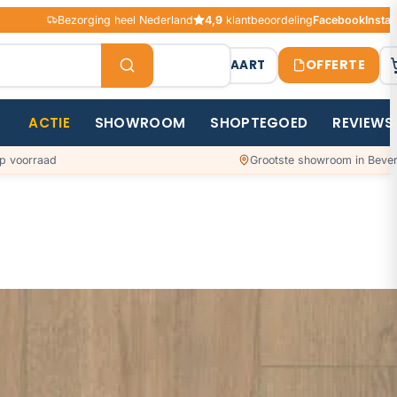
Bezorging heel Nederland
4,9
klantbeoordeling
Facebook
Insta
OFFERTE
STAALKAART
ACTIE
SHOWROOM
SHOPTEGOED
REVIEWS
p voorraad
Grootste showroom in Bever