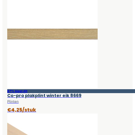
87% kiest dit
Co-pro plakplint winter eik 8669
Plinten
€4,25/stuk