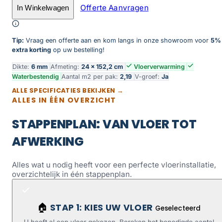
Offerte Aanvragen
In Winkelwagen
Toevoegen aan winkelwagen
Tip:
Vraag een offerte aan en kom langs in onze showroom voor
5%
extra korting
op uw bestelling!
Dikte:
6 mm
Afmeting:
24 × 152,2 cm
Vloerverwarming
Waterbestendig
Aantal m2 per pak:
2,19
V-groef:
Ja
ALLE SPECIFICATIES BEKIJKEN →
ALLES IN ÉÉN OVERZICHT
STAPPENPLAN: VAN VLOER TOT
AFWERKING
Alles wat u nodig heeft voor een perfecte vloerinstallatie,
overzichtelijk in één stappenplan.
STAP 1: KIES UW VLOER
🏠
Geselecteerd