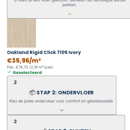
U heeft al een vloer gekozen. Bereken het benodigde aantal
pakken.
Oakland Rigid Click 7105 Ivory
€35,96/m²
Pak: €78,75 (2,19 m²/pak)
Geselecteerd
2
STAP 2: ONDERVLOER
📦
Kies de juiste ondervloer voor comfort en geluidsisolatie.
3