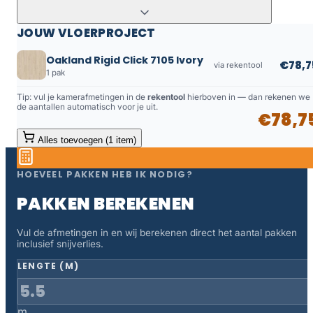
JOUW VLOERPROJECT
Oakland Rigid Click 7105 Ivory
€78,7
via rekentool
1 pak
Tip: vul je kamerafmetingen in de
rekentool
hierboven in — dan rekenen we
de aantallen automatisch voor je uit.
€78,7
Alles toevoegen (1 item)
HOEVEEL PAKKEN HEB IK NODIG?
PAKKEN BEREKENEN
Vul de afmetingen in en wij berekenen direct het aantal pakken
inclusief snijverlies.
LENGTE (M)
m