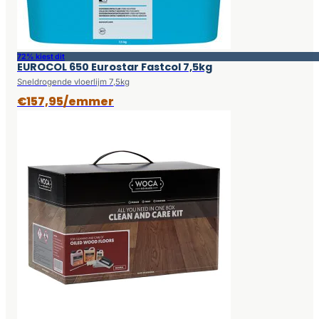
72% kiest dit
EUROCOL 650 Eurostar Fastcol 7,5kg
Sneldrogende vloerlijm 7,5kg
€157,95/emmer