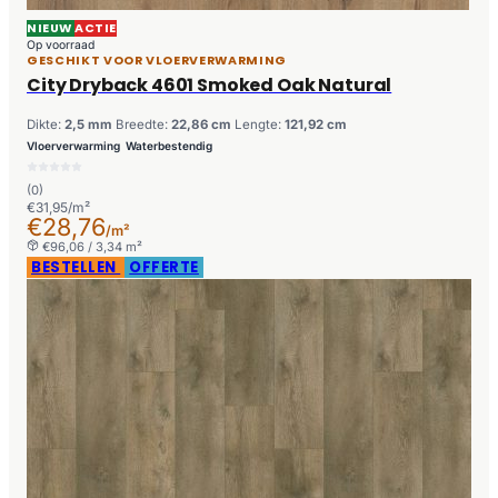
NIEUW
ACTIE
Op voorraad
GESCHIKT VOOR VLOERVERWARMING
City Dryback 4601 Smoked Oak Natural
Dikte:
2,5 mm
Breedte:
22,86 cm
Lengte:
121,92 cm
Vloerverwarming
Waterbestendig
(0)
€31,95/m²
€28,76
/m²
€96,06 / 3,34 m²
BESTELLEN
OFFERTE