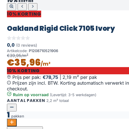
10%
KORTING
10% KORTING
Oakland Rigid Click 7105 Ivory
0,0
(0 reviews)
Artikelcode:
P1208710521906
€39,95/m²
€35,96
/m²
10% KORTING
Prijs per pak:
€78,75
|
2,19 m² per pak
Prijzen zijn incl. BTW. Korting automatisch verwerkt in
checkout.
Ruim op voorraad
(Levertijd: 3-5 werkdagen)
AANTAL PAKKEN
2,2 m² totaal
1
pakken
Oakland Rigid Click 7105 Ivory aantal