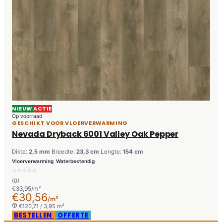
NIEUW
ACTIE
Op voorraad
GESCHIKT VOOR VLOERVERWARMING
Nevada Dryback 6001 Valley Oak Pepper
Dikte:
2,5 mm
Breedte:
23,3 cm
Lengte:
154 cm
Vloerverwarming
Waterbestendig
(0)
€33,95/m²
€30,56
/m²
€120,71 / 3,95 m²
BESTELLEN
OFFERTE