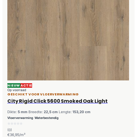
NIEUW
ACTIE
Op voorraad
GESCHIKT VOOR VLOERVERWARMING
City Rigid Click 5600 Smoked Oak Light
Dikte:
5 mm
Breedte:
22,5 cm
Lengte:
153,20 cm
Vloerverwarming
Waterbestendig
(0)
€36,95/m²