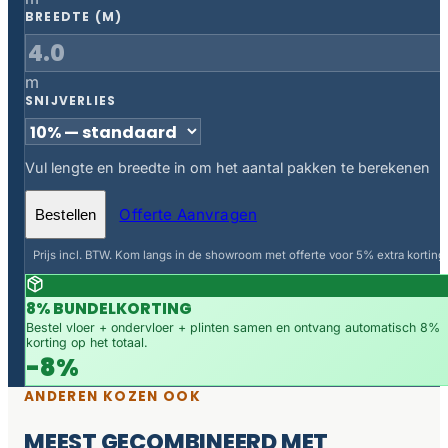
BREEDTE (M)
m
SNIJVERLIES
Vul lengte en breedte in om het aantal pakken te berekenen
Offerte Aanvragen
Bestellen
Prijs incl. BTW. Kom langs in de showroom met offerte voor 5% extra korting.
8% BUNDELKORTING
Bestel vloer + ondervloer + plinten samen en ontvang automatisch 8%
korting op het totaal.
-8%
ANDEREN KOZEN OOK
MEEST GECOMBINEERD MET