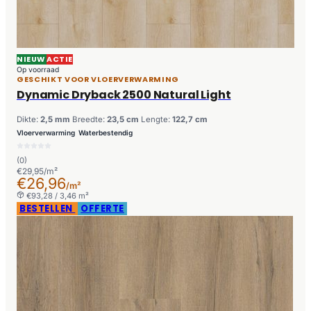
NIEUW
ACTIE
Op voorraad
GESCHIKT VOOR VLOERVERWARMING
Dynamic Dryback 2500 Natural Light
Dikte:
2,5 mm
Breedte:
23,5 cm
Lengte:
122,7 cm
Vloerverwarming
Waterbestendig
(0)
€29,95/m²
€26,96
/m²
€93,28 / 3,46 m²
BESTELLEN
OFFERTE