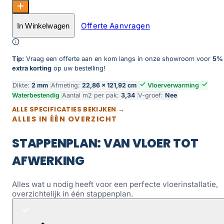
Country 4301 Prestige Oak Smoked aantal
Offerte Aanvragen
In Winkelwagen
Toevoegen aan winkelwagen
Tip:
Vraag een offerte aan en kom langs in onze showroom voor
5%
extra korting
op uw bestelling!
Dikte:
2 mm
Afmeting:
22,86 × 121,92 cm
Vloerverwarming
Waterbestendig
Aantal m2 per pak:
3,34
V-groef:
Nee
ALLE SPECIFICATIES BEKIJKEN →
ALLES IN ÉÉN OVERZICHT
STAPPENPLAN: VAN VLOER TOT
AFWERKING
Alles wat u nodig heeft voor een perfecte vloerinstallatie,
overzichtelijk in één stappenplan.