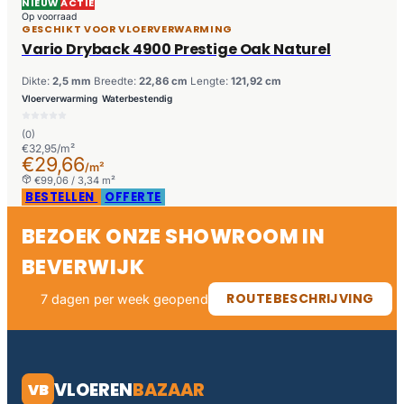
NIEUW
ACTIE
Op voorraad
GESCHIKT VOOR VLOERVERWARMING
Vario Dryback 4900 Prestige Oak Naturel
Dikte:
2,5 mm
Breedte:
22,86 cm
Lengte:
121,92 cm
Vloerverwarming
Waterbestendig
(0)
€32,95/m²
€29,66
/m²
€99,06 / 3,34 m²
BESTELLEN
OFFERTE
BEZOEK ONZE SHOWROOM IN
BEVERWIJK
ROUTEBESCHRIJVING
7 dagen per week geopend
VLOEREN
BAZAAR
VB