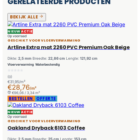
GERELATEERDE PRODUCTEN
BEKIJK ALLE
NIEUW
ACTIE
Op voorraad
GESCHIKT VOOR VLOERVERWARMING
Artline Extra mat 2260 PVC Premium Oak Beige
Dikte:
2,5 mm
Breedte:
22,86 cm
Lengte:
121,92 cm
Vloerverwarming
Waterbestendig
(0)
€31,95/m²
€28,76
/m²
€96,06 / 3,34 m²
BESTELLEN
OFFERTE
NIEUW
ACTIE
Op voorraad
GESCHIKT VOOR VLOERVERWARMING
Oakland Dryback 6103 Coffee
Dikte:
2,5 mm
Breedte:
25 cm
Lengte:
153 cm