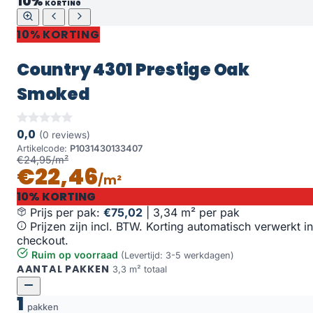
10%
KORTING
10% KORTING
Country 4301 Prestige Oak
Smoked
0,0
(0 reviews)
Artikelcode:
P1031430133407
€24,95/m²
€22,46
/m²
10% KORTING
Prijs per pak:
€75,02
|
3,34 m² per pak
Prijzen zijn incl. BTW. Korting automatisch verwerkt in
checkout.
Ruim op voorraad
(Levertijd: 3-5 werkdagen)
AANTAL PAKKEN
3,3 m² totaal
1
pakken