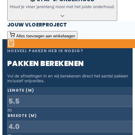
Houd je vloer jarenlang mooi met het juiste onderhoud.
JOUW VLOERPROJECT
Alles toevoegen aan winkelwagen
HOEVEEL PAKKEN HEB IK NODIG?
PAKKEN BEREKENEN
Vul de afmetingen in en wij berekenen direct het aantal pakken
inclusief snijverlies.
LENGTE (M)
m
BREEDTE (M)