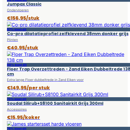
Jumpax Classic
Ondervloeren
€156,95/stuk
87% kiest dit
Co-pro dilatatieprofiel zelfklevend 38mm donker grijs
Plinten
€40,95/stuk
68% kiest dit
Floer Trap Overzettreden - Zand Eiken Dubbeltrede 13
cm
Extra lange Floer dubbeltrede in Zand Eiken voor
€149,95/per stuk
72% kiest dit
Soudal Silirub+S8100 Sanitairkit Grijs 300ml
Accessoires
€15,95/koker
76% kiest dit