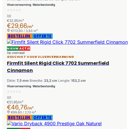
Vloerverwarming
Waterbestendig
(0)
€32,95/m²
€29,66
/m²
€113,60 / 3,83 m²
BESTELLEN
OFFERTE
NIEUW
ACTIE
Op voorraad
GESCHIKT VOOR VLOERVERWARMING
Firmfit Silent Rigid Click 7702 Summerfield
Cinnamon
Dikte:
7,5 mm
Breedte:
23,2 cm
Lengte:
153,2 cm
Vloerverwarming
Waterbestendig
(0)
€51,95/m²
€46,76
/m²
€99,60 / 2,13 m²
BESTELLEN
OFFERTE