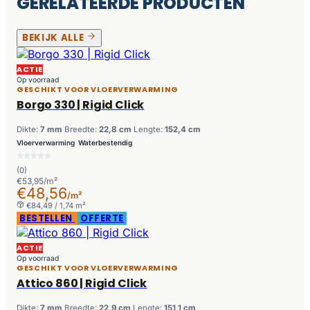
GERELATEERDE PRODUCTEN
BEKIJK ALLE
ACTIE
Op voorraad
GESCHIKT VOOR VLOERVERWARMING
Borgo 330 | Rigid Click
Dikte:
7 mm
Breedte:
22,8 cm
Lengte:
152,4 cm
Vloerverwarming
Waterbestendig
(0)
€53,95/m²
€48,56
/m²
€84,49 / 1,74 m²
BESTELLEN
OFFERTE
ACTIE
Op voorraad
GESCHIKT VOOR VLOERVERWARMING
Attico 860 | Rigid Click
Dikte:
7 mm
Breedte:
22,9 cm
Lengte:
151,1 cm