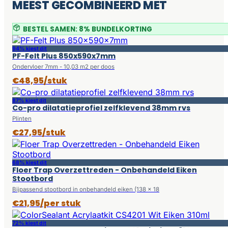
MEEST GECOMBINEERD MET
BESTEL SAMEN: 8% BUNDELKORTING
94% kiest dit
PF-Felt Plus 850x590x7mm
Ondervloer 7mm - 10,03 m2 per doos
€48,95/stuk
87% kiest dit
Co-pro dilatatieprofiel zelfklevend 38mm rvs
Plinten
€27,95/stuk
68% kiest dit
Floer Trap Overzettreden - Onbehandeld Eiken
Stootbord
Bijpassend stootbord in onbehandeld eiken (138 x 18
€21,95/per stuk
72% kiest dit