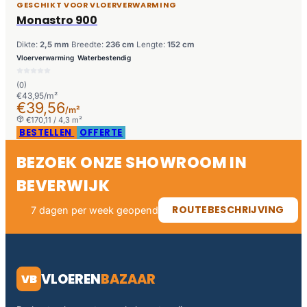
GESCHIKT VOOR VLOERVERWARMING
Monastro 900
Dikte:
2,5 mm
Breedte:
236 cm
Lengte:
152 cm
Vloerverwarming
Waterbestendig
(0)
€43,95/m²
€39,56
/m²
€170,11 / 4,3 m²
BESTELLEN
OFFERTE
BEZOEK ONZE SHOWROOM IN
BEVERWIJK
ROUTEBESCHRIJVING
7 dagen per week geopend
VLOEREN
BAZAAR
VB