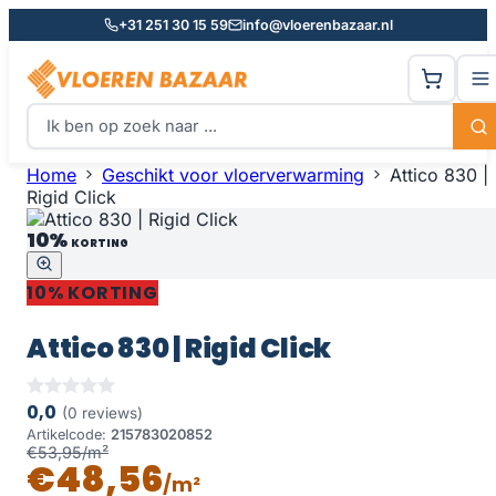
+31 251 30 15 59
info@vloerenbazaar.nl
Home
Geschikt voor vloerverwarming
Attico 830 |
Rigid Click
10%
KORTING
10% KORTING
Attico 830 | Rigid Click
0,0
(0 reviews)
Artikelcode:
215783020852
€53,95/m²
€48,56
/m²