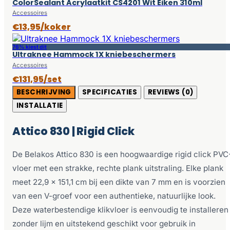
ColorSealant Acrylaatkit CS4201 Wit Eiken 310ml
Accessoires
€13,95/koker
76% kiest dit
Ultraknee Hammock 1X kniebeschermers
Accessoires
€131,95/set
BESCHRIJVING
SPECIFICATIES
REVIEWS (0)
INSTALLATIE
Attico 830 | Rigid Click
De Belakos Attico 830 is een hoogwaardige rigid click PVC
vloer met een strakke, rechte plank uitstraling. Elke plank
meet 22,9 x 151,1 cm bij een dikte van 7 mm en is voorzien
van een V-groef voor een authentieke, natuurlijke look.
Deze waterbestendige klikvloer is eenvoudig te installeren
zonder lijm en uitstekend geschikt voor gebruik in