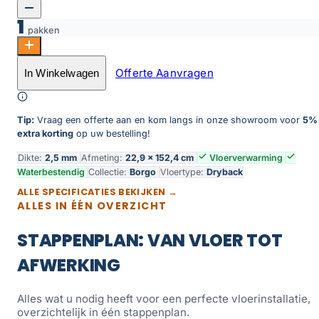
1
pakken
Borgo 330 aantal
Offerte Aanvragen
In Winkelwagen
Toevoegen aan winkelwagen
Tip:
Vraag een offerte aan en kom langs in onze showroom voor
5%
extra korting
op uw bestelling!
Dikte:
2,5 mm
Afmeting:
22,9 × 152,4 cm
Vloerverwarming
Waterbestendig
Collectie:
Borgo
Vloertype:
Dryback
ALLE SPECIFICATIES BEKIJKEN →
ALLES IN ÉÉN OVERZICHT
STAPPENPLAN: VAN VLOER TOT
AFWERKING
Alles wat u nodig heeft voor een perfecte vloerinstallatie,
overzichtelijk in één stappenplan.