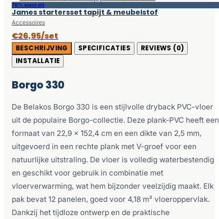
76% kiest dit
James startersset tapijt & meubelstof
Accessoires
€26,95/set
BESCHRIJVING
SPECIFICATIES
REVIEWS (0)
INSTALLATIE
Borgo 330
De Belakos Borgo 330 is een stijlvolle dryback PVC-vloer
uit de populaire Borgo-collectie. Deze plank-PVC heeft een
formaat van 22,9 x 152,4 cm en een dikte van 2,5 mm,
uitgevoerd in een rechte plank met V-groef voor een
natuurlijke uitstraling. De vloer is volledig waterbestendig
en geschikt voor gebruik in combinatie met
vloerverwarming, wat hem bijzonder veelzijdig maakt. Elk
pak bevat 12 panelen, goed voor 4,18 m² vloeroppervlak.
Dankzij het tijdloze ontwerp en de praktische