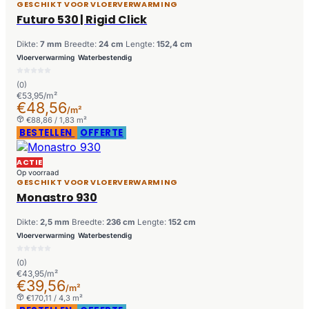
GESCHIKT VOOR VLOERVERWARMING
Futuro 530 | Rigid Click
Dikte:
7 mm
Breedte:
24 cm
Lengte:
152,4 cm
Vloerverwarming
Waterbestendig
(0)
€53,95/m²
€48,56
/m²
€88,86 / 1,83 m²
BESTELLEN
OFFERTE
ACTIE
Op voorraad
GESCHIKT VOOR VLOERVERWARMING
Monastro 930
Dikte:
2,5 mm
Breedte:
236 cm
Lengte:
152 cm
Vloerverwarming
Waterbestendig
(0)
€43,95/m²
€39,56
/m²
€170,11 / 4,3 m²