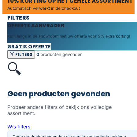
10% KORTING OP HET GEHELE ASSORTIMENT
Automatisch verwerkt in de checkout
FILTERS
OFFERTE AANVRAGEN
Kom langs in de showroom met uw offerte voor 5% extra korting!
GRATIS OFFERTE
FILTERS
0
producten gevonden
🔍
Geen producten gevonden
Probeer andere filters of bekijk ons volledige
assortiment.
Wis filters
Geen producten gevonden die aan je zoekcriteria voldoen.