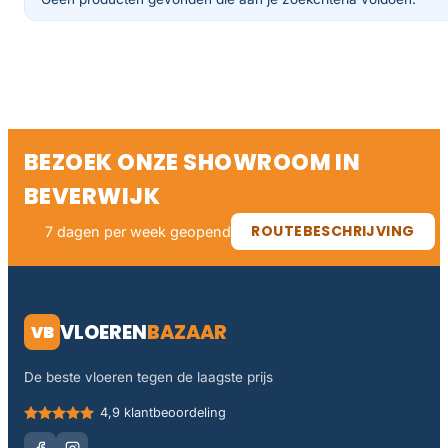
BEZOEK ONZE SHOWROOM IN
BEVERWIJK
ROUTEBESCHRIJVING
7 dagen per week geopend
VLOEREN
BAZAAR
VB
De beste vloeren tegen de laagste prijs
4,9 klantbeoordeling