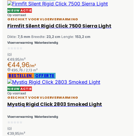
NIEUW
ACTIE
Op voorraad
GESCHIKT VOOR VLOERVERWARMING
Firmfit Silent Rigid Click 7500 Sierra Light
Dikte:
7,5 mm
Breedte:
23,2 cm
Lengte:
153,2 cm
Vloerverwarming
Waterbestendig
(0)
€49,95/m²
€44,96
/m²
€95,76 / 2,13 m²
BESTELLEN
OFFERTE
NIEUW
ACTIE
Op voorraad
GESCHIKT VOOR VLOERVERWARMING
Mystiq Rigid Click 2803 Smoked Light
Vloerverwarming
Waterbestendig
(0)
€39,95/m²