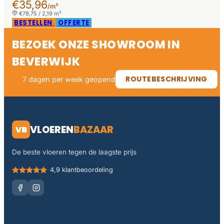
€35,96
/m²
€78,75 / 2,19 m²
BESTELLEN
OFFERTE
BEZOEK ONZE SHOWROOM IN
BEVERWIJK
ROUTEBESCHRIJVING
7 dagen per week geopend
VLOEREN
BAZAAR
VB
De beste vloeren tegen de laagste prijs
4,9 klantbeoordeling