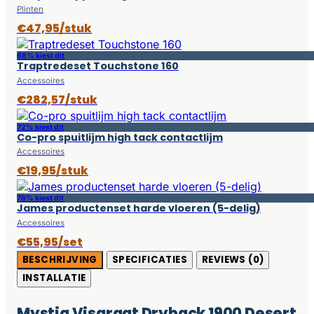
Plinten
€47,95/stuk
68% kiest dit
Traptredeset Touchstone 160
Accessoires
€282,57/stuk
72% kiest dit
Co-pro spuitlijm high tack contactlijm
Accessoires
€19,95/stuk
76% kiest dit
James productenset harde vloeren (5-delig)
Accessoires
€55,95/set
BESCHRIJVING
SPECIFICATIES
REVIEWS (0)
INSTALLATIE
Mystiq Visgraat Dryback 1900 Desert