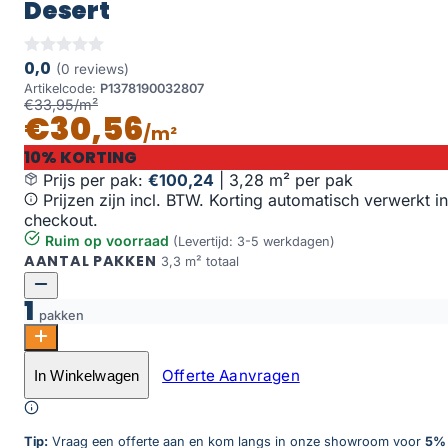
Desert
0,0
(0 reviews)
Artikelcode:
P1378190032807
€33,95/m²
€30,56
/m²
10% KORTING
Prijs per pak:
€100,24
|
3,28 m² per pak
Prijzen zijn incl. BTW. Korting automatisch verwerkt in
checkout.
Ruim op voorraad
(Levertijd: 3-5 werkdagen)
AANTAL PAKKEN
3,3 m² totaal
1
pakken
Mystiq Visgraat Dryback 1900 Desert aantal
Offerte Aanvragen
In Winkelwagen
Toevoegen aan winkelwagen
Tip:
Vraag een offerte aan en kom langs in onze showroom voor
5%