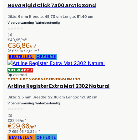
Nova Rigid Click 7400 Arctic Sand
Dikte:
6 mm
Breedte:
45,70 cm
Lengte:
91,40 cm
Vloerverwarming
Waterbestendig
(0)
€40,95/m²
€36,86
/m²
€77,04 / 2,09 m²
BESTELLEN
OFFERTE
NIEUW
ACTIE
Op voorraad
GESCHIKT VOOR VLOERVERWARMING
Artline Register Extra Mat 2302 Natural
Dikte:
2,5 mm
Breedte:
22,86 cm
Lengte:
121,92 cm
Vloerverwarming
Waterbestendig
(0)
€32,95/m²
€29,66
/m²
€99,06 / 3,34 m²
BESTELLEN
OFFERTE