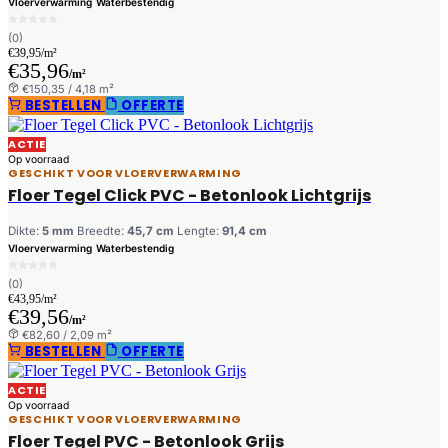
Vloerverwarming
Waterbestendig
(0)
€39,95/m²
€35,96
/m²
€150,35 / 4,18 m²
BESTELLEN
OFFERTE
ACTIE
Op voorraad
GESCHIKT VOOR VLOERVERWARMING
Floer Tegel Click PVC - Betonlook Lichtgrijs
Dikte:
5 mm
Breedte:
45,7 cm
Lengte:
91,4 cm
Vloerverwarming
Waterbestendig
(0)
€43,95/m²
€39,56
/m²
€82,60 / 2,09 m²
BESTELLEN
OFFERTE
ACTIE
Op voorraad
GESCHIKT VOOR VLOERVERWARMING
Floer Tegel PVC - Betonlook Grijs