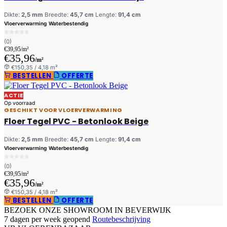
Dikte:
2,5 mm
Breedte:
45,7 cm
Lengte:
91,4 cm
Vloerverwarming
Waterbestendig
(0)
€39,95/m²
€35,96
/m²
€150,35 / 4,18 m²
BESTELLEN
OFFERTE
ACTIE
Op voorraad
GESCHIKT VOOR VLOERVERWARMING
Floer Tegel PVC - Betonlook Beige
Dikte:
2,5 mm
Breedte:
45,7 cm
Lengte:
91,4 cm
Vloerverwarming
Waterbestendig
(0)
€39,95/m²
€35,96
/m²
€150,35 / 4,18 m²
BESTELLEN
OFFERTE
BEZOEK ONZE SHOWROOM IN BEVERWIJK
7 dagen per week geopend
Routebeschrijving