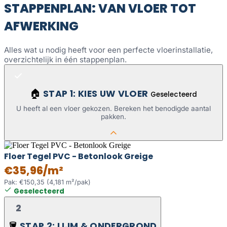
STAPPENPLAN: VAN VLOER TOT
AFWERKING
Alles wat u nodig heeft voor een perfecte vloerinstallatie,
overzichtelijk in één stappenplan.
STAP 1: KIES UW VLOER
🏠
Geselecteerd
U heeft al een vloer gekozen. Bereken het benodigde aantal
pakken.
Floer Tegel PVC - Betonlook Greige
€35,96/m²
Pak: €150,35 (4,181 m²/pak)
Geselecteerd
2
STAP 2: LIJM & ONDERGROND
🪣