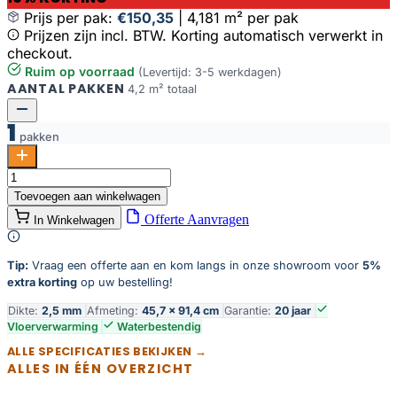
Prijs per pak:
€150,35
|
4,181 m² per pak
Prijzen zijn incl. BTW. Korting automatisch verwerkt in
checkout.
Ruim op voorraad
(Levertijd: 3-5 werkdagen)
AANTAL PAKKEN
4,2 m² totaal
1
pakken
Floer
Tegel
Toevoegen aan winkelwagen
PVC
Offerte Aanvragen
In Winkelwagen
-
Betonlook
Greige
Tip:
Vraag een offerte aan en kom langs in onze showroom voor
5%
aantal
extra korting
op uw bestelling!
Dikte:
2,5 mm
Afmeting:
45,7 × 91,4 cm
Garantie:
20 jaar
Vloerverwarming
Waterbestendig
ALLE SPECIFICATIES BEKIJKEN →
ALLES IN ÉÉN OVERZICHT