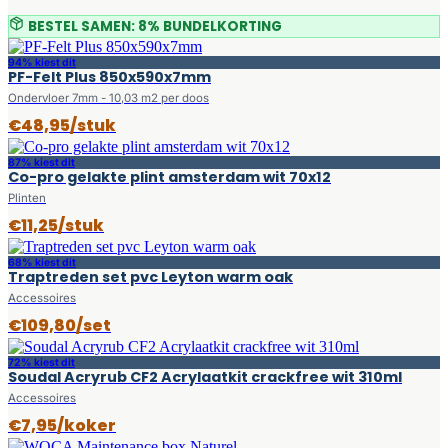
BESTEL SAMEN: 8% BUNDELKORTING
94% kiest dit
PF-Felt Plus 850x590x7mm
Ondervloer 7mm - 10,03 m2 per doos
€48,95/stuk
87% kiest dit
Co-pro gelakte plint amsterdam wit 70x12
Plinten
€11,25/stuk
68% kiest dit
Traptreden set pvc Leyton warm oak
Accessoires
€109,80/set
72% kiest dit
Soudal Acryrub CF2 Acrylaatkit crackfree wit 310ml
Accessoires
€7,95/koker