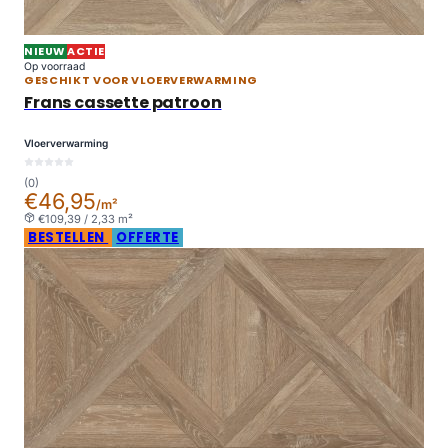
NIEUW
ACTIE
Op voorraad
GESCHIKT VOOR VLOERVERWARMING
Frans cassette patroon
Vloerverwarming
(0)
€46,95
/m²
€109,39 / 2,33 m²
BESTELLEN
OFFERTE