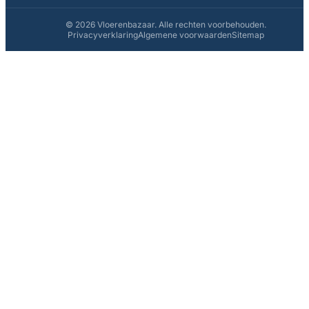
© 2026 Vloerenbazaar. Alle rechten voorbehouden.
Privacyverklaring
Algemene voorwaarden
Sitemap