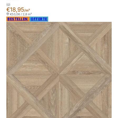
(0)
€18,95
/m²
€53,06 / 2,8 m²
BESTELLEN
OFFERTE