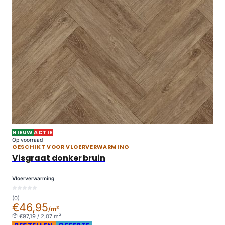
NIEUW
ACTIE
Op voorraad
GESCHIKT VOOR VLOERVERWARMING
Visgraat donker bruin
Vloerverwarming
(0)
€46,95
/m²
€97,19 / 2,07 m²