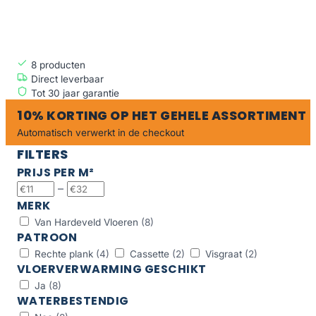
BEST VERKOCHT
8
producten
Direct leverbaar
Tot 30 jaar garantie
10% KORTING OP HET GEHELE ASSORTIMENT
Automatisch verwerkt in de checkout
FILTERS
PRIJS PER M²
–
MERK
Van Hardeveld Vloeren
(8)
PATROON
Rechte plank
(4)
Cassette
(2)
Visgraat
(2)
VLOERVERWARMING GESCHIKT
Ja
(8)
WATERBESTENDIG