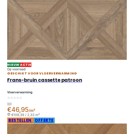
NIEUW
ACTIE
Op voorraad
GESCHIKT VOOR VLOERVERWARMING
Frans-bruin cassette patroon
Vloerverwarming
(0)
€46,95
/m²
€109,39 / 2,33 m²
BESTELLEN
OFFERTE