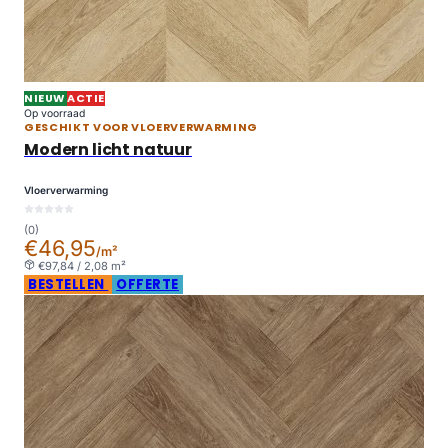
NIEUW
ACTIE
Op voorraad
GESCHIKT VOOR VLOERVERWARMING
Modern licht natuur
Vloerverwarming
(0)
€46,95
/m²
€97,84 / 2,08 m²
BESTELLEN
OFFERTE