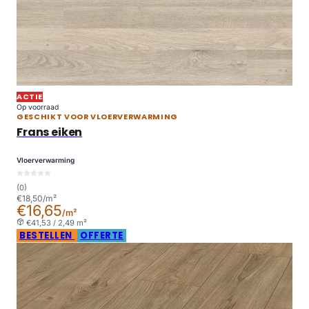
ACTIE
Op voorraad
GESCHIKT VOOR VLOERVERWARMING
Frans eiken
Vloerverwarming
(0)
€18,50/m²
€16,65
/m²
€41,53 / 2,49 m²
BESTELLEN
OFFERTE