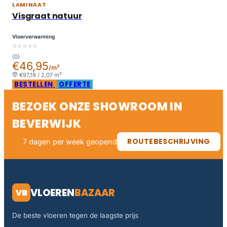
LAMINAAT
Visgraat natuur
Vloerverwarming
(0)
€46,95
/m²
€97,19 / 2,07 m²
BESTELLEN
OFFERTE
BEZOEK ONZE SHOWROOM IN
BEVERWIJK
ROUTEBESCHRIJVING
7 dagen per week geopend
VLOEREN
BAZAAR
VB
De beste vloeren tegen de laagste prijs