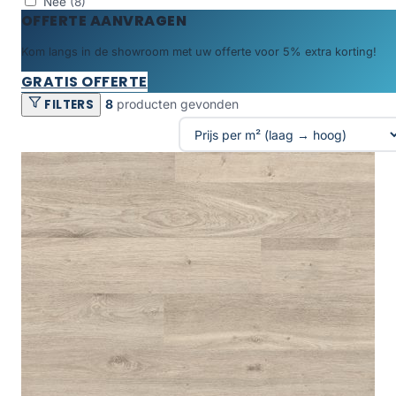
Nee
(8)
OFFERTE AANVRAGEN
Kom langs in de showroom met uw offerte voor 5% extra korting!
GRATIS OFFERTE
FILTERS
8
producten gevonden
Producten