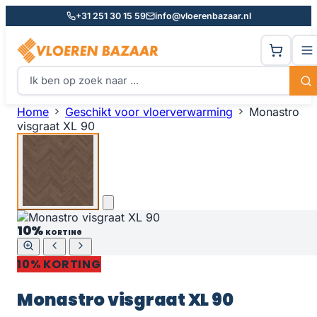
+31 251 30 15 59
info@vloerenbazaar.nl
Home
Geschikt voor vloerverwarming
Monastro
visgraat XL 90
10%
KORTING
10% KORTING
Monastro visgraat XL 90