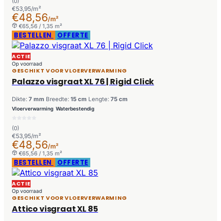
(0)
€53,95/m²
€48,56
/m²
€65,56 / 1,35 m²
BESTELLEN
OFFERTE
ACTIE
Op voorraad
GESCHIKT VOOR VLOERVERWARMING
Palazzo visgraat XL 76 | Rigid Click
Dikte:
7 mm
Breedte:
15 cm
Lengte:
75 cm
Vloerverwarming
Waterbestendig
(0)
€53,95/m²
€48,56
/m²
€65,56 / 1,35 m²
BESTELLEN
OFFERTE
ACTIE
Op voorraad
GESCHIKT VOOR VLOERVERWARMING
Attico visgraat XL 85