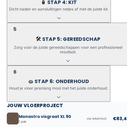
STAP 4: KIT
🧴
Dicht naden en aansluitingen netjes af met de juiste kit.
5
STAP 5: GEREEDSCHAP
🛠️
Zorg voor de juiste gereedschappen voor een professioneel
resultaat.
6
STAP 6: ONDERHOUD
🧽
Houd je vloer jarenlang mooi met het juiste onderhoud.
JOUW VLOERPROJECT
Monastro visgraat XL 90
€83,4
via rekentool
1 pak