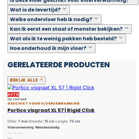
Is deze vloer geschikt voor vloerverwarming?
Wat is de levertijd?
Welke ondervloer heb ik nodig?
Kan ik eerst een staal of monster bekijken?
Wat als ik te weinig pakken heb besteld?
Hoe onderhoud ik mijn vloer?
GERELATEERDE PRODUCTEN
BEKIJK ALLE
ACTIE
Op voorraad
GESCHIKT VOOR VLOERVERWARMING
Portico visgraat XL 57 | Rigid Click
Dikte:
7 mm
Breedte:
15 cm
Lengte:
75 cm
Vloerverwarming
Waterbestendig