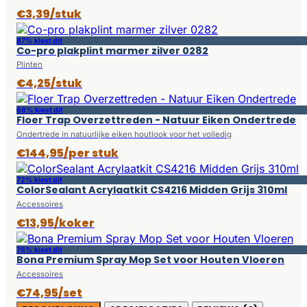
€3,39/stuk
87% kiest dit
Co-pro plakplint marmer zilver 0282
Plinten
€4,25/stuk
68% kiest dit
Floer Trap Overzettreden - Natuur Eiken Ondertrede
Ondertrede in natuurlijke eiken houtlook voor het volledig
€144,95/per stuk
72% kiest dit
ColorSealant Acrylaatkit CS4216 Midden Grijs 310ml
Accessoires
€13,95/koker
76% kiest dit
Bona Premium Spray Mop Set voor Houten Vloeren
Accessoires
€74,95/set