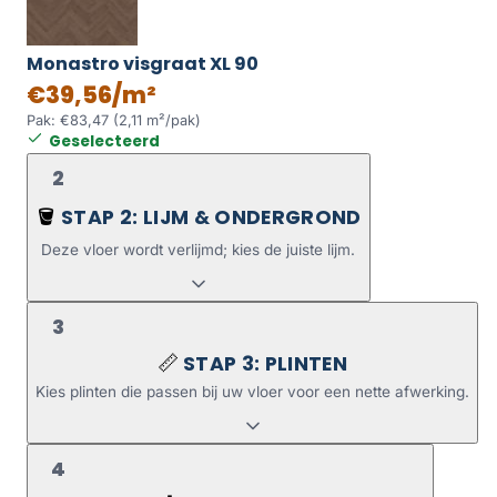
Monastro visgraat XL 90
€39,56/m²
Pak: €83,47 (2,11 m²/pak)
Geselecteerd
2
STAP 2: LIJM & ONDERGROND
🪣
Deze vloer wordt verlijmd; kies de juiste lijm.
3
STAP 3: PLINTEN
📏
Kies plinten die passen bij uw vloer voor een nette afwerking.
4