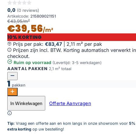
0,0
(0 reviews)
Artikelcode:
215809021151
€43,95/m²
€39,56
/m²
10% KORTING
Prijs per pak:
€83,47
|
2,11 m² per pak
Prijzen zijn incl. BTW. Korting automatisch verwerkt in
checkout.
Ruim op voorraad
(Levertijd: 3-5 werkdagen)
AANTAL PAKKEN
2,1 m² totaal
1
pakken
Monastro visgraat XL 90 aantal
Offerte Aanvragen
In Winkelwagen
Toevoegen aan winkelwagen
Tip:
Vraag een offerte aan en kom langs in onze showroom voor
5%
extra korting
op uw bestelling!