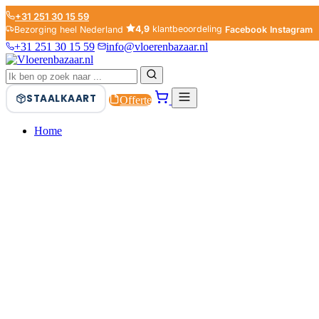
+31 251 30 15 59
4,9
klantbeoordeling
Bezorging heel Nederland
Facebook
Instagram
+31 251 30 15 59
info@vloerenbazaar.nl
STAALKAART
Offerte
Home
PVC
LAMINAAT
PARKET
PLINTEN
ONDERVLOEREN