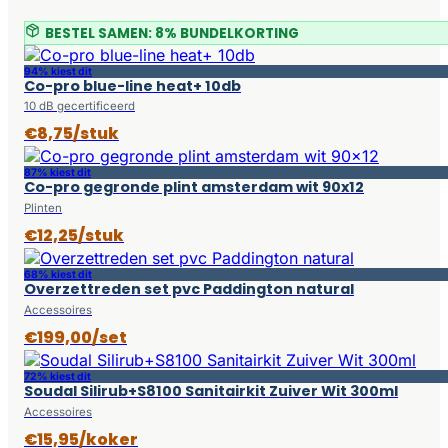
BESTEL SAMEN: 8% BUNDELKORTING
94% kiest dit
Co-pro blue-line heat+ 10db
10 dB gecertificeerd
€8,75/stuk
87% kiest dit
Co-pro gegronde plint amsterdam wit 90x12
Plinten
€12,25/stuk
68% kiest dit
Overzettreden set pvc Paddington natural
Accessoires
€199,00/set
72% kiest dit
Soudal Silirub+S8100 Sanitairkit Zuiver Wit 300ml
Accessoires
€15,95/koker