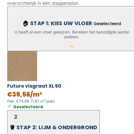
overzichtelijk in één stappenplan.
STAP 1: KIES UW VLOER
🏠
Geselecteerd
U heeft al een vloer gekozen. Bereken het benodigde aantal
pakken.
Futuro visgraat XL 50
€39,56/m²
Pak: €73,98 (1,87 m²/pak)
Geselecteerd
2
STAP 2: LIJM & ONDERGROND
🪣