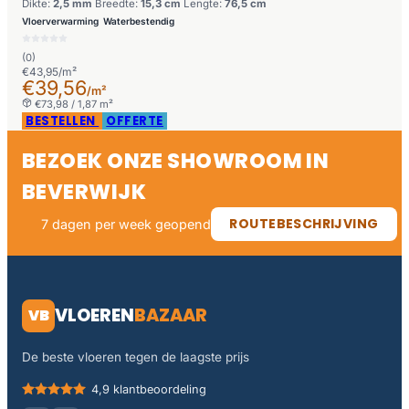
Dikte:
2,5 mm
Breedte:
15,3 cm
Lengte:
76,5 cm
Vloerverwarming
Waterbestendig
(0)
€43,95/m²
€39,56
/m²
€73,98 / 1,87 m²
BESTELLEN
OFFERTE
BEZOEK ONZE SHOWROOM IN
BEVERWIJK
ROUTEBESCHRIJVING
7 dagen per week geopend
VLOEREN
BAZAAR
VB
De beste vloeren tegen de laagste prijs
4,9 klantbeoordeling