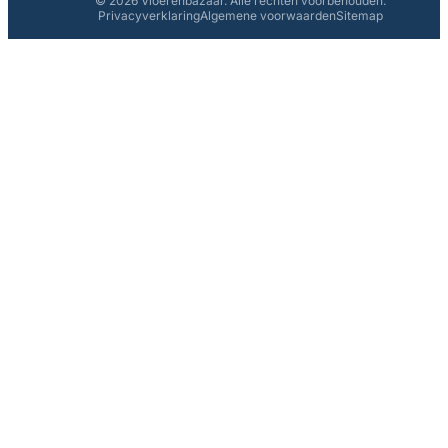
© 2026 Vloerenbazaar. Alle rechten voorbehouden.
Privacyverklaring
Algemene voorwaarden
Sitemap