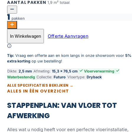
AANTAL PAKKEN
1,9 m² totaal
1
pakken
Futuro visgraat XL 50 aantal
Offerte Aanvragen
In Winkelwagen
Toevoegen aan winkelwagen
Tip:
Vraag een offerte aan en kom langs in onze showroom voor
5%
extra korting
op uw bestelling!
Dikte:
2,5 mm
Afmeting:
15,3 × 76,5 cm
Vloerverwarming
Waterbestendig
Collectie:
Futuro
Vloertype:
Dryback
ALLE SPECIFICATIES BEKIJKEN →
ALLES IN ÉÉN OVERZICHT
STAPPENPLAN: VAN VLOER TOT
AFWERKING
Alles wat u nodig heeft voor een perfecte vloerinstallatie,