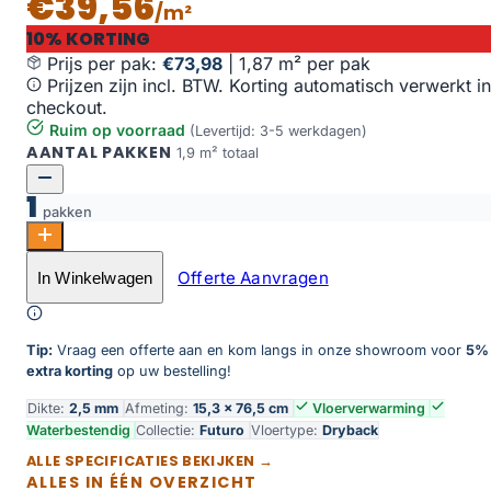
€39,56
/m²
10% KORTING
Prijs per pak:
€73,98
|
1,87 m² per pak
Prijzen zijn incl. BTW. Korting automatisch verwerkt in
checkout.
Ruim op voorraad
(Levertijd: 3-5 werkdagen)
AANTAL PAKKEN
1,9 m² totaal
1
pakken
Futuro visgraat XL 53 aantal
Offerte Aanvragen
In Winkelwagen
Toevoegen aan winkelwagen
Tip:
Vraag een offerte aan en kom langs in onze showroom voor
5%
extra korting
op uw bestelling!
Dikte:
2,5 mm
Afmeting:
15,3 × 76,5 cm
Vloerverwarming
Waterbestendig
Collectie:
Futuro
Vloertype:
Dryback
ALLE SPECIFICATIES BEKIJKEN →
ALLES IN ÉÉN OVERZICHT