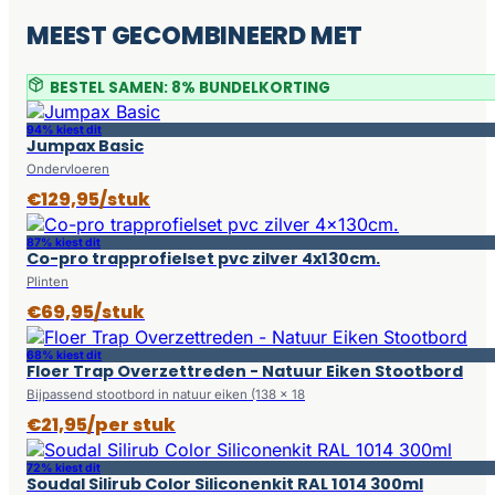
MEEST GECOMBINEERD MET
BESTEL SAMEN: 8% BUNDELKORTING
94% kiest dit
Jumpax Basic
Ondervloeren
€129,95/stuk
87% kiest dit
Co-pro trapprofielset pvc zilver 4x130cm.
Plinten
€69,95/stuk
68% kiest dit
Floer Trap Overzettreden - Natuur Eiken Stootbord
Bijpassend stootbord in natuur eiken (138 x 18
€21,95/per stuk
72% kiest dit
Soudal Silirub Color Siliconenkit RAL 1014 300ml