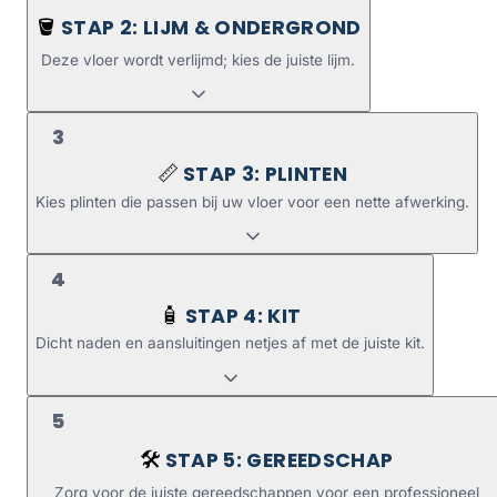
STAP 2: LIJM & ONDERGROND
🪣
Deze vloer wordt verlijmd; kies de juiste lijm.
3
STAP 3: PLINTEN
📏
Kies plinten die passen bij uw vloer voor een nette afwerking.
4
STAP 4: KIT
🧴
Dicht naden en aansluitingen netjes af met de juiste kit.
5
STAP 5: GEREEDSCHAP
🛠️
Zorg voor de juiste gereedschappen voor een professioneel