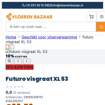
+31 251 30 15 59
info@vloerenbazaar.nl
Home
Geschikt voor vloerverwarming
Futuro
visgraat XL 53
10%
KORTING
10% KORTING
Futuro visgraat XL 53
0,0
(0 reviews)
Artikelcode:
216105318751
€43,95/m²