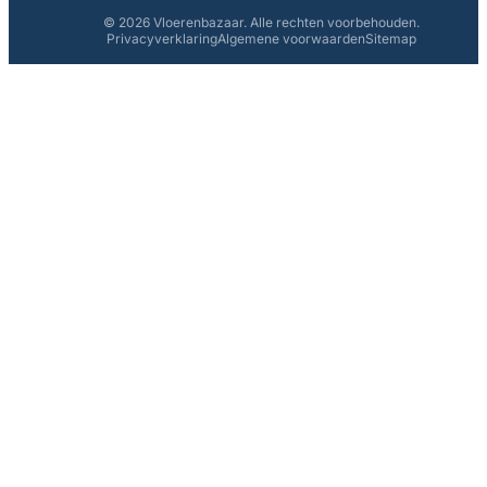
© 2026 Vloerenbazaar. Alle rechten voorbehouden.
Privacyverklaring
Algemene voorwaarden
Sitemap