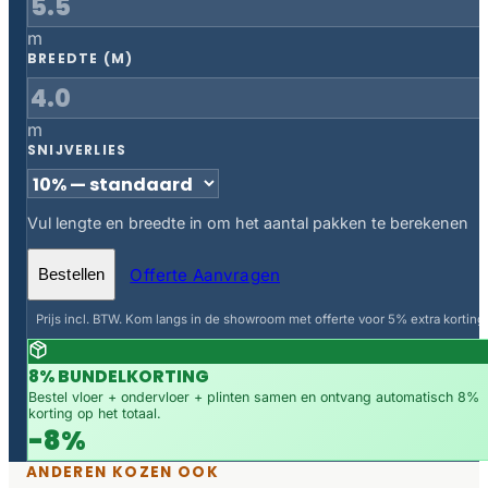
m
BREEDTE (M)
m
SNIJVERLIES
Vul lengte en breedte in om het aantal pakken te berekenen
Offerte Aanvragen
Bestellen
Prijs incl. BTW. Kom langs in de showroom met offerte voor 5% extra korting.
8% BUNDELKORTING
Bestel vloer + ondervloer + plinten samen en ontvang automatisch 8%
korting op het totaal.
-8%
ANDEREN KOZEN OOK