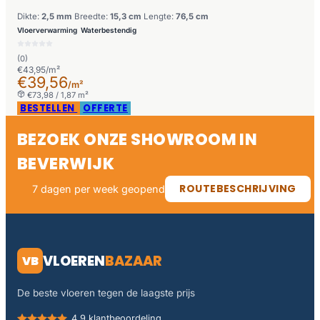
Dikte:
2,5 mm
Breedte:
15,3 cm
Lengte:
76,5 cm
Vloerverwarming
Waterbestendig
(0)
€43,95/m²
€39,56
/m²
€73,98 / 1,87 m²
BESTELLEN
OFFERTE
BEZOEK ONZE SHOWROOM IN
BEVERWIJK
ROUTEBESCHRIJVING
7 dagen per week geopend
VLOEREN
BAZAAR
VB
De beste vloeren tegen de laagste prijs
4,9 klantbeoordeling