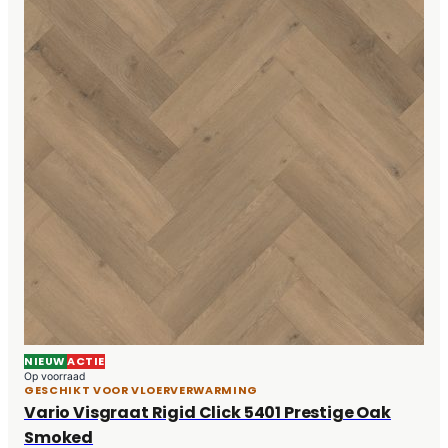
NIEUW
ACTIE
Op voorraad
GESCHIKT VOOR VLOERVERWARMING
Vario Visgraat Rigid Click 5401 Prestige Oak
Smoked