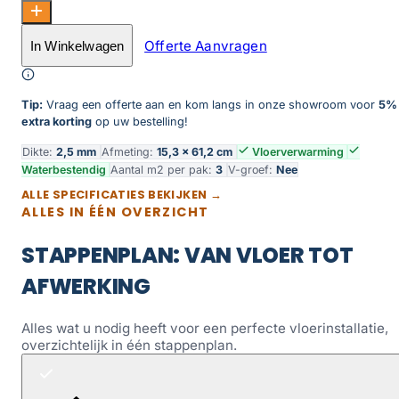
Vario Visgraat Dryback 4400 Prestige Oak Naturel aanta
Offerte Aanvragen
In Winkelwagen
Toevoegen aan winkelwagen
Tip:
Vraag een offerte aan en kom langs in onze showroom voor
5%
extra korting
op uw bestelling!
Dikte:
2,5 mm
Afmeting:
15,3 × 61,2 cm
Vloerverwarming
Waterbestendig
Aantal m2 per pak:
3
V-groef:
Nee
ALLE SPECIFICATIES BEKIJKEN →
ALLES IN ÉÉN OVERZICHT
STAPPENPLAN: VAN VLOER TOT
AFWERKING
Alles wat u nodig heeft voor een perfecte vloerinstallatie,
overzichtelijk in één stappenplan.