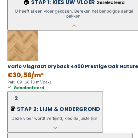
STAP 1: KIES UW VLOER
🏠
Geselecteerd
U heeft al een vloer gekozen. Bereken het benodigde aantal
pakken.
Vario Visgraat Dryback 4400 Prestige Oak Nature
€30,56/m²
Pak: €91,68 (3 m²/pak)
Geselecteerd
2
STAP 2: LIJM & ONDERGROND
🪣
Deze vloer wordt verlijmd; kies de juiste lijm.