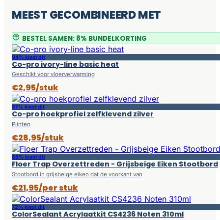
MEEST GECOMBINEERD MET
BESTEL SAMEN: 8% BUNDELKORTING
94% kiest dit
Co-pro ivory-line basic heat
Geschikt voor vloerverwarming
€2,95/stuk
87% kiest dit
Co-pro hoekprofiel zelfklevend zilver
Plinten
€28,95/stuk
68% kiest dit
Floer Trap Overzettreden - Grijsbeige Eiken Stootbord
Stootbord in grijsbeige eiken dat de voorkant van
€21,95/per stuk
72% kiest dit
ColorSealant Acrylaatkit CS4236 Noten 310ml