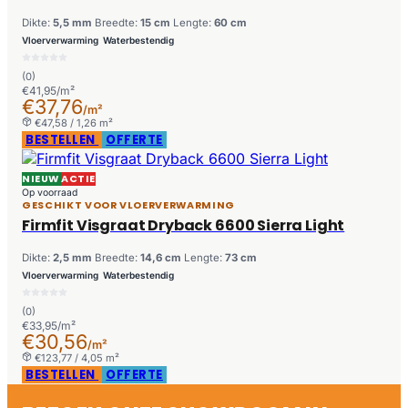
Dikte:
5,5 mm
Breedte:
15 cm
Lengte:
60 cm
Vloerverwarming
Waterbestendig
(0)
€41,95/m²
€37,76
/m²
€47,58 / 1,26 m²
BESTELLEN
OFFERTE
NIEUW
ACTIE
Op voorraad
GESCHIKT VOOR VLOERVERWARMING
Firmfit Visgraat Dryback 6600 Sierra Light
Dikte:
2,5 mm
Breedte:
14,6 cm
Lengte:
73 cm
Vloerverwarming
Waterbestendig
(0)
€33,95/m²
€30,56
/m²
€123,77 / 4,05 m²
BESTELLEN
OFFERTE