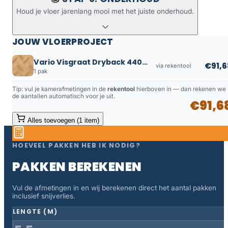
Houd je vloer jarenlang mooi met het juiste onderhoud.
JOUW VLOERPROJECT
Vario Visgraat Dryback 4400 Prestige Oak Naturel
€91,6
via rekentool
1 pak
Tip: vul je kamerafmetingen in de
rekentool
hierboven in — dan rekenen we
de aantallen automatisch voor je uit.
€91,6
Alles toevoegen (1 item)
HOEVEEL PAKKEN HEB IK NODIG?
PAKKEN BEREKENEN
Vul de afmetingen in en wij berekenen direct het aantal pakken
inclusief snijverlies.
LENGTE (M)