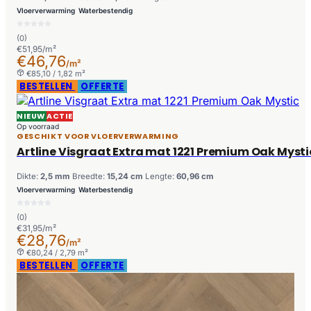
Vloerverwarming
Waterbestendig
(0)
€51,95/m²
€46,76
/m²
€85,10 / 1,82 m²
BESTELLEN
OFFERTE
NIEUW
ACTIE
Op voorraad
GESCHIKT VOOR VLOERVERWARMING
Artline Visgraat Extra mat 1221 Premium Oak Mysti
Dikte:
2,5 mm
Breedte:
15,24 cm
Lengte:
60,96 cm
Vloerverwarming
Waterbestendig
(0)
€31,95/m²
€28,76
/m²
€80,24 / 2,79 m²
BESTELLEN
OFFERTE