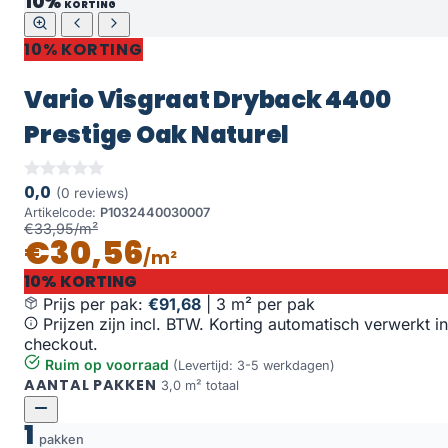
10%
KORTING
10% KORTING
Vario Visgraat Dryback 4400
Prestige Oak Naturel
0,0
(0 reviews)
Artikelcode:
P1032440030007
€33,95/m²
€30,56
/m²
10% KORTING
Prijs per pak:
€91,68
|
3 m² per pak
Prijzen zijn incl. BTW. Korting automatisch verwerkt in
checkout.
Ruim op voorraad
(Levertijd: 3-5 werkdagen)
AANTAL PAKKEN
3,0 m² totaal
1
pakken