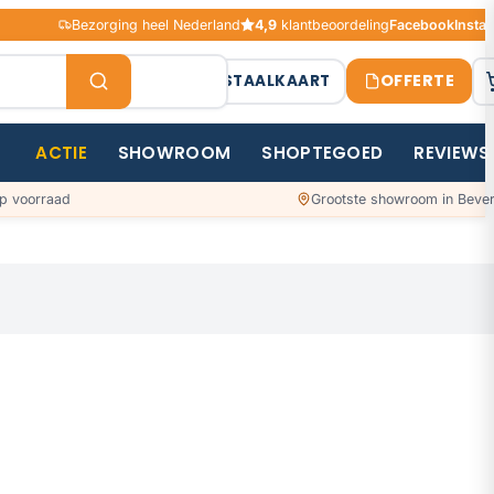
Bezorging heel Nederland
4,9
klantbeoordeling
Facebook
Insta
OFFERTE
STAALKAART
ACTIE
SHOWROOM
SHOPTEGOED
REVIEWS
p voorraad
Grootste showroom in Bever