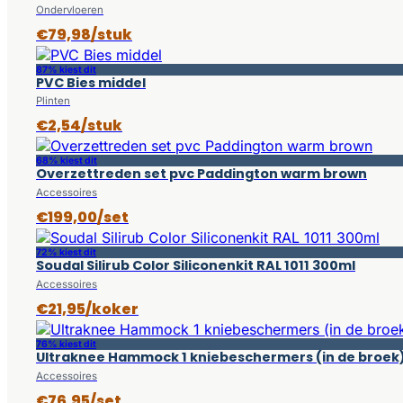
Ondervloeren
€79,98/stuk
87% kiest dit
PVC Bies middel
Plinten
€2,54/stuk
68% kiest dit
Overzettreden set pvc Paddington warm brown
Accessoires
€199,00/set
72% kiest dit
Soudal Silirub Color Siliconenkit RAL 1011 300ml
Accessoires
€21,95/koker
76% kiest dit
Ultraknee Hammock 1 kniebeschermers (in de broek
Accessoires
€76,95/set