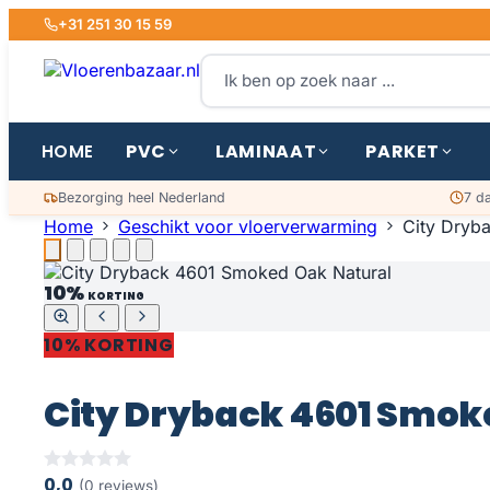
+31 251 30 15 59
PVC
LAMINAAT
PARKET
HOME
Bezorging heel Nederland
7 d
Home
Geschikt voor vloerverwarming
City Dryb
10%
KORTING
10% KORTING
City Dryback 4601 Smok
0,0
(0 reviews)