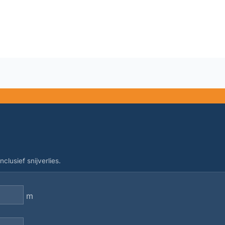
clusief snijverlies.
m