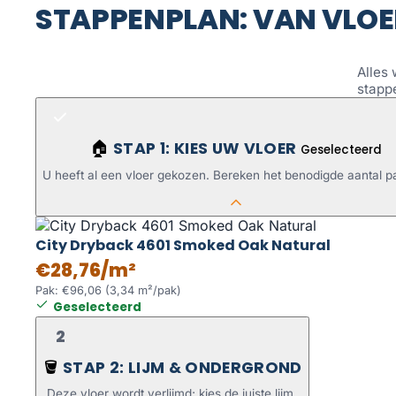
STAPPENPLAN: VAN VLOE
Alles 
stapp
STAP 1: KIES UW VLOER
🏠
Geselecteerd
U heeft al een vloer gekozen. Bereken het benodigde aantal p
City Dryback 4601 Smoked Oak Natural
€28,76/m²
Pak: €96,06 (3,34 m²/pak)
Geselecteerd
2
STAP 2: LIJM & ONDERGROND
🪣
Deze vloer wordt verlijmd; kies de juiste lijm.