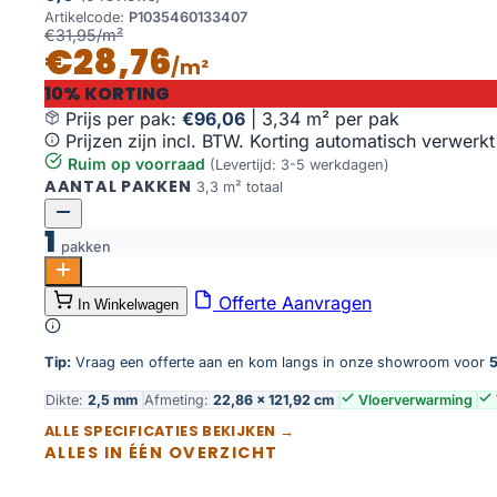
Artikelcode:
P1035460133407
€31,95/m²
€28,76
/m²
10% KORTING
Prijs per pak:
€96,06
|
3,34 m² per pak
Prijzen zijn incl. BTW. Korting automatisch verwerkt
Ruim op voorraad
(Levertijd: 3-5 werkdagen)
AANTAL PAKKEN
3,3 m² totaal
1
pakken
City Dryback 4601 Smoked Oak Natural aantal
Offerte Aanvragen
In Winkelwagen
Toevoegen aan winkelwagen
Tip:
Vraag een offerte aan en kom langs in onze showroom voor
5
Dikte:
2,5 mm
Afmeting:
22,86 × 121,92 cm
Vloerverwarming
ALLE SPECIFICATIES BEKIJKEN →
ALLES IN ÉÉN OVERZICHT