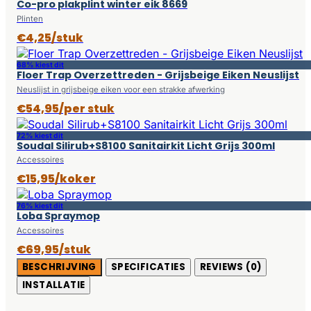
Co-pro plakplint winter eik 8669
Plinten
€4,25/stuk
68% kiest dit
Floer Trap Overzettreden - Grijsbeige Eiken Neuslijst
Neuslijst in grijsbeige eiken voor een strakke afwerking
€54,95/per stuk
72% kiest dit
Soudal Silirub+S8100 Sanitairkit Licht Grijs 300ml
Accessoires
€15,95/koker
76% kiest dit
Loba Spraymop
Accessoires
€69,95/stuk
BESCHRIJVING
SPECIFICATIES
REVIEWS (0)
INSTALLATIE