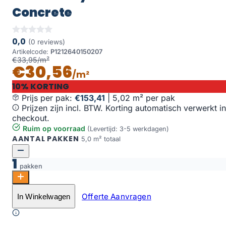
Concrete
0,0
(0 reviews)
Artikelcode:
P1212640150207
€33,95/m²
€30,56
/m²
10% KORTING
Prijs per pak:
€153,41
|
5,02 m² per pak
Prijzen zijn incl. BTW. Korting automatisch verwerkt in
checkout.
Ruim op voorraad
(Levertijd: 3-5 werkdagen)
AANTAL PAKKEN
5,0 m² totaal
1
pakken
Nova XL Dryback 6401 Arctic Concrete aantal
Offerte Aanvragen
In Winkelwagen
Toevoegen aan winkelwagen