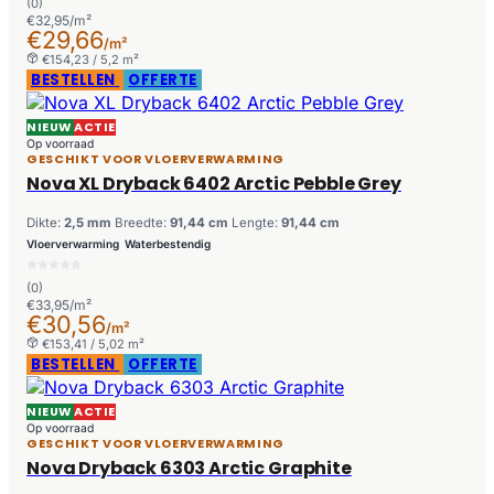
(0)
€32,95/m²
€29,66
/m²
€154,23 / 5,2 m²
BESTELLEN
OFFERTE
NIEUW
ACTIE
Op voorraad
GESCHIKT VOOR VLOERVERWARMING
Nova XL Dryback 6402 Arctic Pebble Grey
Dikte:
2,5 mm
Breedte:
91,44 cm
Lengte:
91,44 cm
Vloerverwarming
Waterbestendig
(0)
€33,95/m²
€30,56
/m²
€153,41 / 5,02 m²
BESTELLEN
OFFERTE
NIEUW
ACTIE
Op voorraad
GESCHIKT VOOR VLOERVERWARMING
Nova Dryback 6303 Arctic Graphite