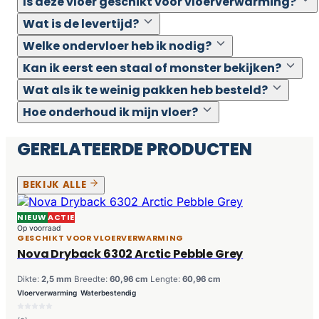
Is deze vloer geschikt voor vloerverwarming?
Wat is de levertijd?
Welke ondervloer heb ik nodig?
Kan ik eerst een staal of monster bekijken?
Wat als ik te weinig pakken heb besteld?
Hoe onderhoud ik mijn vloer?
GERELATEERDE PRODUCTEN
BEKIJK ALLE
NIEUW
ACTIE
Op voorraad
GESCHIKT VOOR VLOERVERWARMING
Nova Dryback 6302 Arctic Pebble Grey
Dikte:
2,5 mm
Breedte:
60,96 cm
Lengte:
60,96 cm
Vloerverwarming
Waterbestendig