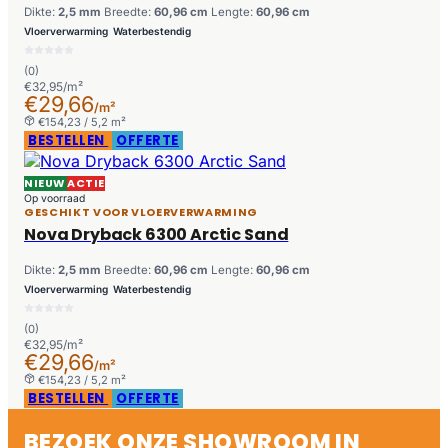
Dikte:
2,5 mm
Breedte:
60,96 cm
Lengte:
60,96 cm
Vloerverwarming
Waterbestendig
(0)
€32,95/m²
€29,66
/m²
€154,23 / 5,2 m²
BESTELLEN
OFFERTE
NIEUW
ACTIE
Op voorraad
GESCHIKT VOOR VLOERVERWARMING
Nova Dryback 6300 Arctic Sand
Dikte:
2,5 mm
Breedte:
60,96 cm
Lengte:
60,96 cm
Vloerverwarming
Waterbestendig
(0)
€32,95/m²
€29,66
/m²
€154,23 / 5,2 m²
BESTELLEN
OFFERTE
BEZOEK ONZE SHOWROOM IN