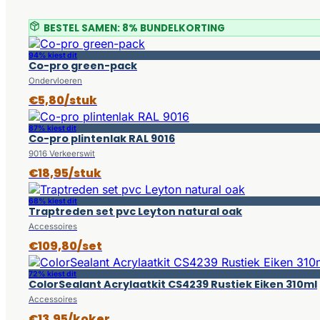
BESTEL SAMEN: 8% BUNDELKORTING
94% kiest dit
Co-pro green-pack
Ondervloeren
€5,80/stuk
87% kiest dit
Co-pro plintenlak RAL 9016
9016 Verkeerswit
€18,95/stuk
68% kiest dit
Traptreden set pvc Leyton natural oak
Accessoires
€109,80/set
72% kiest dit
ColorSealant Acrylaatkit CS4239 Rustiek Eiken 310ml
Accessoires
€13,95/koker