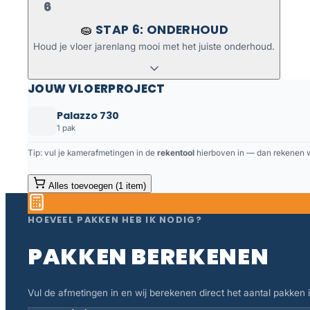
6
STAP 6: ONDERHOUD
🧽
Houd je vloer jarenlang mooi met het juiste onderhoud.
JOUW VLOERPROJECT
Palazzo 730
1 pak
Tip: vul je kamerafmetingen in de
rekentool
hierboven in — dan rekenen we
Alles toevoegen (1 item)
HOEVEEL PAKKEN HEB IK NODIG?
PAKKEN BEREKENEN
Vul de afmetingen in en wij berekenen direct het aantal pakken in