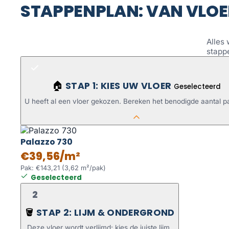
STAPPENPLAN: VAN VLOE
Alles 
stapp
STAP 1: KIES UW VLOER
🏠
Geselecteerd
U heeft al een vloer gekozen. Bereken het benodigde aantal p
Palazzo 730
€39,56/m²
Pak: €143,21 (3,62 m²/pak)
Geselecteerd
2
STAP 2: LIJM & ONDERGROND
🪣
Deze vloer wordt verlijmd; kies de juiste lijm.