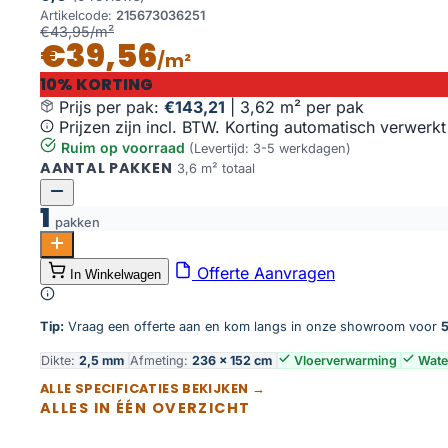
Artikelcode:
215673036251
€43,95/m²
€39,56
/m²
10% KORTING
Prijs per pak:
€143,21
|
3,62 m² per pak
Prijzen zijn incl. BTW. Korting automatisch verwerkt
Ruim op voorraad
(Levertijd: 3-5 werkdagen)
AANTAL PAKKEN
3,6 m² totaal
1
pakken
Palazzo 730 aantal
Offerte Aanvragen
In Winkelwagen
Toevoegen aan winkelwagen
Tip:
Vraag een offerte aan en kom langs in onze showroom voor
5
Dikte:
2,5 mm
Afmeting:
236 × 152 cm
Vloerverwarming
Wate
ALLE SPECIFICATIES BEKIJKEN →
ALLES IN ÉÉN OVERZICHT