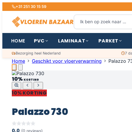
+31 251 30 15 59
PVC
LAMINAAT
PARKET
HOME
Bezorging heel Nederland
7 d
Home
Geschikt voor vloerverwarming
Palazzo 7
10%
KORTING
10% KORTING
Palazzo 730
0,0
(0 reviews)