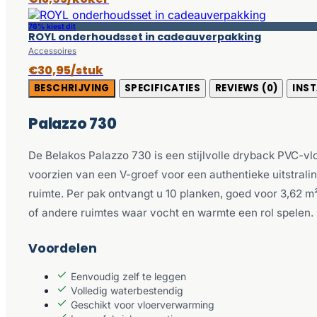
76% kiest dit
ROYL onderhoudsset in cadeauverpakking
Accessoires
€30,95/stuk
BESCHRIJVING
SPECIFICATIES
REVIEWS (0)
INST
Palazzo 730
De Belakos Palazzo 730 is een stijlvolle dryback PVC-vlo
voorzien van een V-groef voor een authentieke uitstrali
ruimte. Per pak ontvangt u 10 planken, goed voor 3,62 
of andere ruimtes waar vocht en warmte een rol spelen.
Voordelen
Eenvoudig zelf te leggen
Volledig waterbestendig
Geschikt voor vloerverwarming