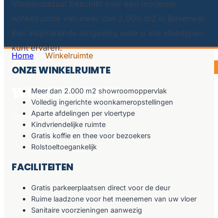
Vloerenbazaar beschikt over een moderne
winkelruimte van meer dan 2.000 m2 in Beverwijk.
Een inspirerende omgeving waar u alle vloertypen
kunt ervaren.
Home
Winkelruimte
ONZE WINKELRUIMTE
WINKELRUIMTE
Meer dan 2.000 m2 showroomoppervlak
Volledig ingerichte woonkameropstellingen
Aparte afdelingen per vloertype
Onze locatie en faciliteiten
Kindvriendelijke ruimte
Gratis koffie en thee voor bezoekers
Rolstoeltoegankelijk
FACILITEITEN
Gratis parkeerplaatsen direct voor de deur
Ruime laadzone voor het meenemen van uw vloer
Sanitaire voorzieningen aanwezig