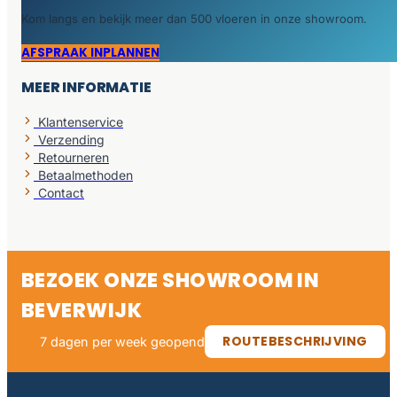
Kom langs en bekijk meer dan 500 vloeren in onze showroom.
AFSPRAAK INPLANNEN
MEER INFORMATIE
Klantenservice
Verzending
Retourneren
Betaalmethoden
Contact
BEZOEK ONZE SHOWROOM IN
BEVERWIJK
ROUTEBESCHRIJVING
7 dagen per week geopend