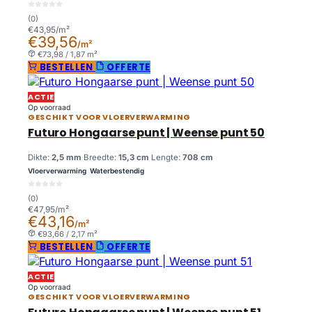
(0)
€43,95/m²
€39,56
/m²
€73,98 / 1,87 m²
BESTELLEN
OFFERTE
ACTIE
Op voorraad
GESCHIKT VOOR VLOERVERWARMING
Futuro Hongaarse punt | Weense punt 50
Dikte:
2,5 mm
Breedte:
15,3 cm
Lengte:
708 cm
Vloerverwarming
Waterbestendig
(0)
€47,95/m²
€43,16
/m²
€93,66 / 2,17 m²
BESTELLEN
OFFERTE
ACTIE
Op voorraad
GESCHIKT VOOR VLOERVERWARMING