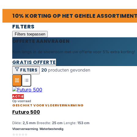
10% KORTING OP HET GEHELE ASSORTIMEN
FILTERS
Filters toepassen
OFFERTE AANVRAGEN
Kom langs in de showroom met uw offerte voor 5% extra korting!
GRATIS OFFERTE
FILTERS
20
producten gevonden
Producten
ACTIE
Op voorraad
GESCHIKT VOOR VLOERVERWARMING
Futuro 500
Dikte:
2,5 mm
Breedte:
25 cm
Lengte:
153 cm
Vloerverwarming
Waterbestendig