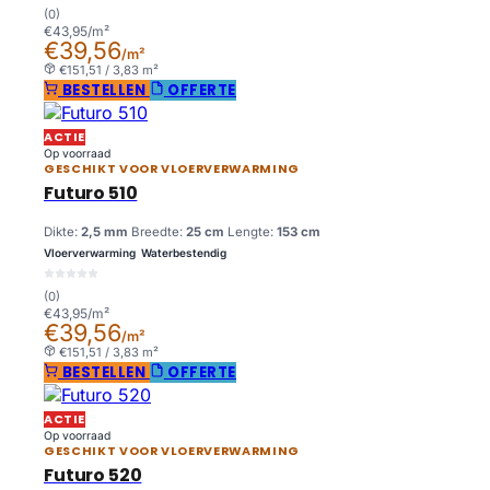
(0)
€43,95/m²
€39,56
/m²
€151,51 / 3,83 m²
BESTELLEN
OFFERTE
ACTIE
Op voorraad
GESCHIKT VOOR VLOERVERWARMING
Futuro 510
Dikte:
2,5 mm
Breedte:
25 cm
Lengte:
153 cm
Vloerverwarming
Waterbestendig
(0)
€43,95/m²
€39,56
/m²
€151,51 / 3,83 m²
BESTELLEN
OFFERTE
ACTIE
Op voorraad
GESCHIKT VOOR VLOERVERWARMING
Futuro 520