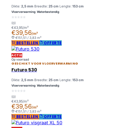
Dikte:
2,5 mm
Breedte:
25 cm
Lengte:
153 cm
Vloerverwarming
Waterbestendig
(0)
€43,95/m²
€39,56
/m²
€151,51 / 3,83 m²
BESTELLEN
OFFERTE
ACTIE
Op voorraad
GESCHIKT VOOR VLOERVERWARMING
Futuro 530
Dikte:
2,5 mm
Breedte:
25 cm
Lengte:
153 cm
Vloerverwarming
Waterbestendig
(0)
€43,95/m²
€39,56
/m²
€151,51 / 3,83 m²
BESTELLEN
OFFERTE