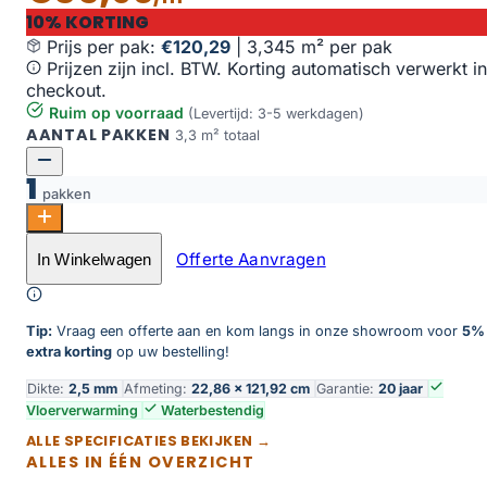
10% KORTING
Prijs per pak:
€120,29
|
3,345 m² per pak
Prijzen zijn incl. BTW. Korting automatisch verwerkt in
checkout.
Ruim op voorraad
(Levertijd: 3-5 werkdagen)
AANTAL PAKKEN
3,3 m² totaal
1
pakken
Floer Natuur PVC - Zadar Zand aantal
Offerte Aanvragen
In Winkelwagen
Toevoegen aan winkelwagen
Tip:
Vraag een offerte aan en kom langs in onze showroom voor
5%
extra korting
op uw bestelling!
Dikte:
2,5 mm
Afmeting:
22,86 × 121,92 cm
Garantie:
20 jaar
Vloerverwarming
Waterbestendig
ALLE SPECIFICATIES BEKIJKEN →
ALLES IN ÉÉN OVERZICHT