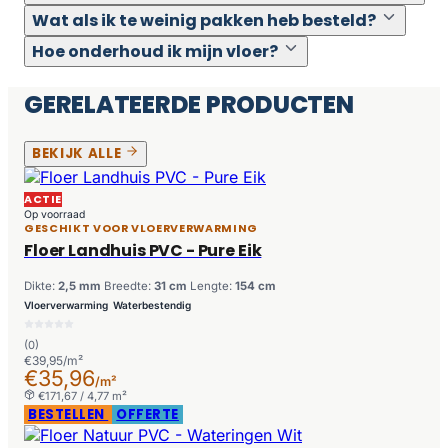
Wat als ik te weinig pakken heb besteld?
Hoe onderhoud ik mijn vloer?
GERELATEERDE PRODUCTEN
BEKIJK ALLE
ACTIE
Op voorraad
GESCHIKT VOOR VLOERVERWARMING
Floer Landhuis PVC - Pure Eik
Dikte:
2,5 mm
Breedte:
31 cm
Lengte:
154 cm
Vloerverwarming
Waterbestendig
(0)
€39,95/m²
€35,96
/m²
€171,67 / 4,77 m²
BESTELLEN
OFFERTE