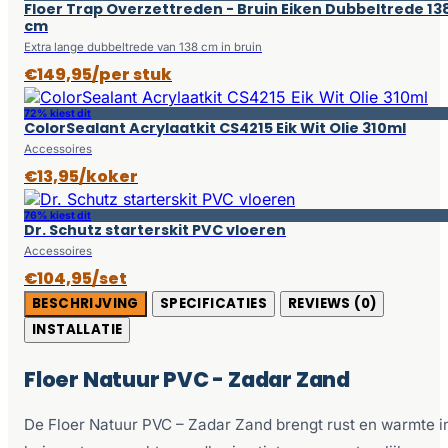
Floer Trap Overzettreden - Bruin Eiken Dubbeltrede 13
cm
Extra lange dubbeltrede van 138 cm in bruin
€149,95/per stuk
72% kiest dit
ColorSealant Acrylaatkit CS4215 Eik Wit Olie 310ml
Accessoires
€13,95/koker
76% kiest dit
Dr. Schutz starterskit PVC vloeren
Accessoires
€104,95/set
BESCHRIJVING
SPECIFICATIES
REVIEWS (0)
INSTALLATIE
Floer Natuur PVC - Zadar Zand
De Floer Natuur PVC – Zadar Zand brengt rust en warmte i