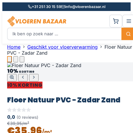
+31 251 30 15 59
info@vloerenbazaar.nl
Home
Geschikt voor vloerverwarming
Floer Natuur
PVC - Zadar Zand
10%
KORTING
10% KORTING
Floer Natuur PVC - Zadar Zand
0,0
(0 reviews)
€39,95/m²
€35,96
/m²