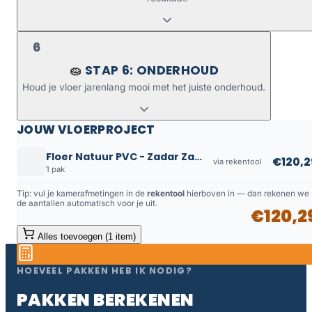
6
STAP 6: ONDERHOUD
🧽
Houd je vloer jarenlang mooi met het juiste onderhoud.
JOUW VLOERPROJECT
Floer Natuur PVC - Zadar Zand
€120,2
via rekentool
1 pak
Tip: vul je kamerafmetingen in de
rekentool
hierboven in — dan rekenen we
de aantallen automatisch voor je uit.
€120,2
Alles toevoegen (1 item)
HOEVEEL PAKKEN HEB IK NODIG?
PAKKEN BEREKENEN