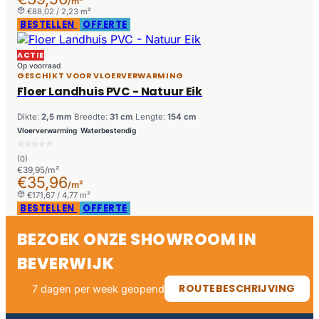
/m²
€88,02 / 2,23 m²
BESTELLEN
OFFERTE
ACTIE
Op voorraad
GESCHIKT VOOR VLOERVERWARMING
Floer Landhuis PVC - Natuur Eik
Dikte:
2,5 mm
Breedte:
31 cm
Lengte:
154 cm
Vloerverwarming
Waterbestendig
(0)
€39,95/m²
€35,96
/m²
€171,67 / 4,77 m²
BESTELLEN
OFFERTE
BEZOEK ONZE SHOWROOM IN
BEVERWIJK
ROUTEBESCHRIJVING
7 dagen per week geopend