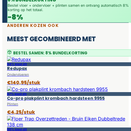
Bestel vloer + ondervloer + plinten samen en ontvang automatisch 8%
korting op het totaal.
-8%
ANDEREN KOZEN OOK
MEEST GECOMBINEERD MET
BESTEL SAMEN: 8% BUNDELKORTING
94% kiest dit
Redupax
Ondervloeren
€140,95/stuk
87% kiest dit
Co-pro plakplint krombach hardsteen 9955
Plinten
€4,25/stuk
68% kiest dit