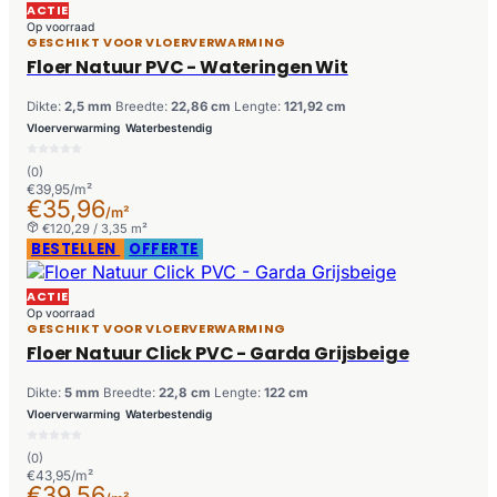
ACTIE
Op voorraad
GESCHIKT VOOR VLOERVERWARMING
Floer Natuur PVC - Wateringen Wit
Dikte:
2,5 mm
Breedte:
22,86 cm
Lengte:
121,92 cm
Vloerverwarming
Waterbestendig
(0)
€39,95/m²
€35,96
/m²
€120,29 / 3,35 m²
BESTELLEN
OFFERTE
ACTIE
Op voorraad
GESCHIKT VOOR VLOERVERWARMING
Floer Natuur Click PVC - Garda Grijsbeige
Dikte:
5 mm
Breedte:
22,8 cm
Lengte:
122 cm
Vloerverwarming
Waterbestendig
(0)
€43,95/m²
€39,56