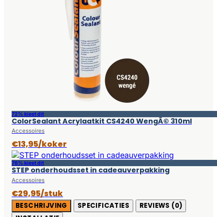
72% kiest dit
ColorSealant Acrylaatkit CS4240 WengÃ© 310ml
Accessoires
€13,95/koker
76% kiest dit
STEP onderhoudsset in cadeauverpakking
Accessoires
€29,95/stuk
BESCHRIJVING
SPECIFICATIES
REVIEWS (0)