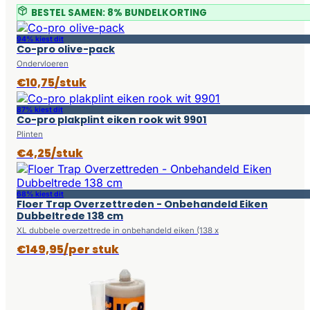
BESTEL SAMEN: 8% BUNDELKORTING
94% kiest dit
Co-pro olive-pack
Ondervloeren
€10,75/stuk
87% kiest dit
Co-pro plakplint eiken rook wit 9901
Plinten
€4,25/stuk
68% kiest dit
Floer Trap Overzettreden - Onbehandeld Eiken
Dubbeltrede 138 cm
XL dubbele overzettrede in onbehandeld eiken (138 x
€149,95/per stuk