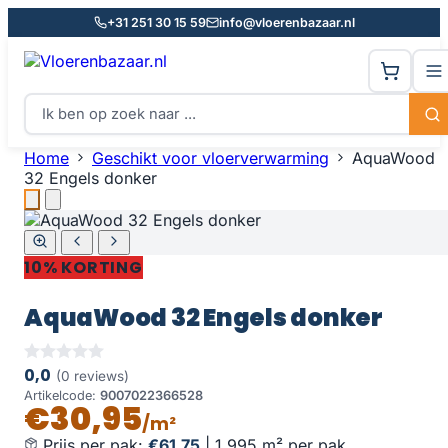
+31 251 30 15 59
info@vloerenbazaar.nl
Home
Geschikt voor vloerverwarming
AquaWood
32 Engels donker
10% KORTING
AquaWood 32 Engels donker
0,0
(0 reviews)
Artikelcode:
9007022366528
€30,95
/m²
Prijs per pak:
€61,75
|
1,995 m² per pak