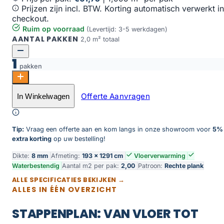
Prijzen zijn incl. BTW. Korting automatisch verwerkt in
checkout.
Ruim op voorraad
(Levertijd: 3-5 werkdagen)
AANTAL PAKKEN
2,0 m² totaal
1
pakken
AquaWood 32 Engels donker aantal
Offerte Aanvragen
In Winkelwagen
Toevoegen aan winkelwagen
Tip:
Vraag een offerte aan en kom langs in onze showroom voor
5%
extra korting
op uw bestelling!
Dikte:
8 mm
Afmeting:
193 × 1291 cm
Vloerverwarming
Waterbestendig
Aantal m2 per pak:
2,00
Patroon:
Rechte plank
ALLE SPECIFICATIES BEKIJKEN →
ALLES IN ÉÉN OVERZICHT
STAPPENPLAN: VAN VLOER TOT