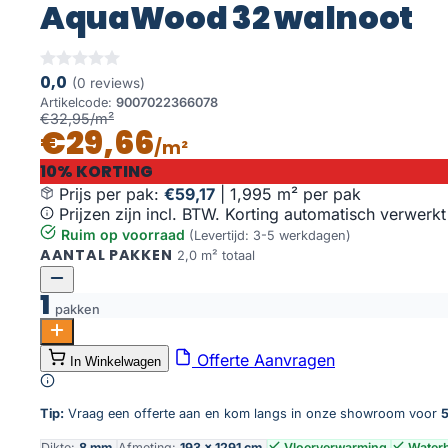
AquaWood 32 walnoot
0,0
(0 reviews)
Artikelcode:
9007022366078
€32,95/m²
€29,66
/m²
10% KORTING
Prijs per pak:
€59,17
|
1,995 m² per pak
Prijzen zijn incl. BTW. Korting automatisch verwerkt
Ruim op voorraad
(Levertijd: 3-5 werkdagen)
AANTAL PAKKEN
2,0 m² totaal
1
pakken
AquaWood 32 walnoot aantal
Offerte Aanvragen
In Winkelwagen
Toevoegen aan winkelwagen
Tip:
Vraag een offerte aan en kom langs in onze showroom voor
5
Dikte:
8 mm
Afmeting:
193 × 1291 cm
Vloerverwarming
Water