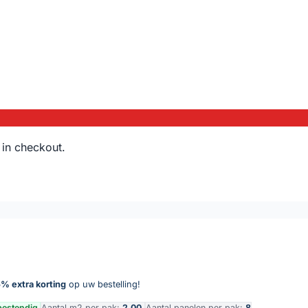
 in checkout.
% extra korting
op uw bestelling!
bestendig
Aantal m2 per pak:
2,00
Aantal panelen per pak:
8