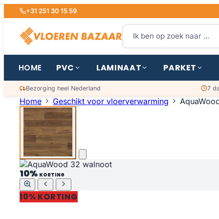
+31 251 30 15 59
PVC
LAMINAAT
PARKET
HOME
Bezorging heel Nederland
7 d
Home
Geschikt voor vloerverwarming
AquaWood
10%
KORTING
10% KORTING