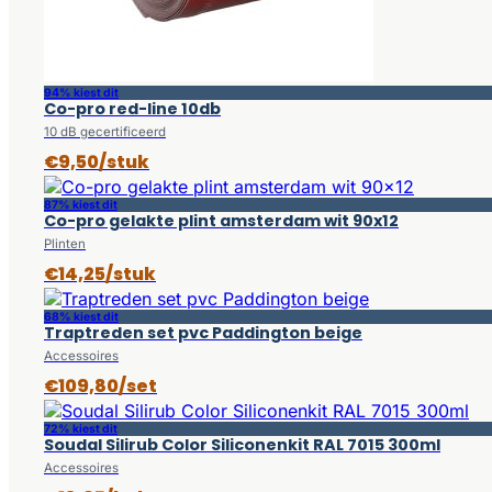
94% kiest dit
Co-pro red-line 10db
10 dB gecertificeerd
€9,50/stuk
87% kiest dit
Co-pro gelakte plint amsterdam wit 90x12
Plinten
€14,25/stuk
68% kiest dit
Traptreden set pvc Paddington beige
Accessoires
€109,80/set
72% kiest dit
Soudal Silirub Color Siliconenkit RAL 7015 300ml
Accessoires