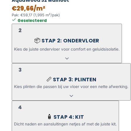
AquaWood 32 walnoot
€29,66/m²
Pak: €59,17 (1,995 m²/pak)
Geselecteerd
2
STAP 2: ONDERVLOER
📦
Kies de juiste ondervloer voor comfort en geluidsisolatie.
3
STAP 3: PLINTEN
📏
Kies plinten die passen bij uw vloer voor een nette afwerking.
4
STAP 4: KIT
🧴
Dicht naden en aansluitingen netjes af met de juiste kit.