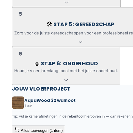
5
STAP 5: GEREEDSCHAP
🛠️
Zorg voor de juiste gereedschappen voor een professioneel re
6
STAP 6: ONDERHOUD
🧽
Houd je vloer jarenlang mooi met het juiste onderhoud.
JOUW VLOERPROJECT
AquaWood 32 walnoot
1 pak
Tip: vul je kamerafmetingen in de
rekentool
hierboven in — dan rekenen we
Alles toevoegen (1 item)