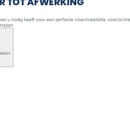
R TOT AFWERKING
wat u nodig heeft voor een perfecte vloerinstallatie, overzichtel
enplan.
akken.