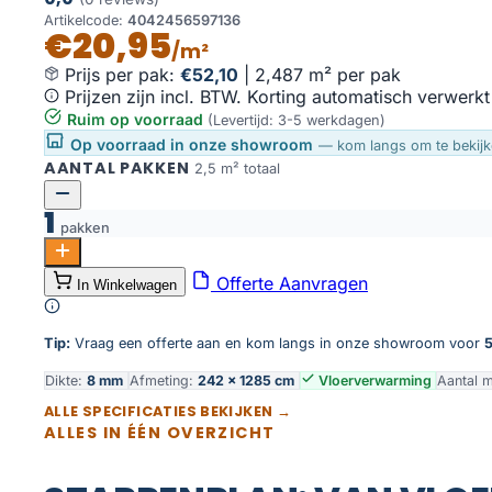
Artikelcode:
4042456597136
€20,95
/m²
Prijs per pak:
€52,10
|
2,487 m² per pak
Prijzen zijn incl. BTW. Korting automatisch verwerkt
Ruim op voorraad
(Levertijd: 3-5 werkdagen)
Op voorraad in onze showroom
— kom langs om te bekijk
AANTAL PAKKEN
2,5 m² totaal
1
pakken
Authentiek grijs aantal
Offerte Aanvragen
In Winkelwagen
Toevoegen aan winkelwagen
Tip:
Vraag een offerte aan en kom langs in onze showroom voor
5
Dikte:
8 mm
Afmeting:
242 × 1285 cm
Vloerverwarming
Aantal 
ALLE SPECIFICATIES BEKIJKEN →
ALLES IN ÉÉN OVERZICHT