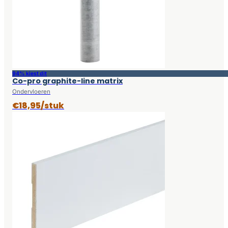
94% kiest dit
Co-pro graphite-line matrix
Ondervloeren
€18,95/stuk