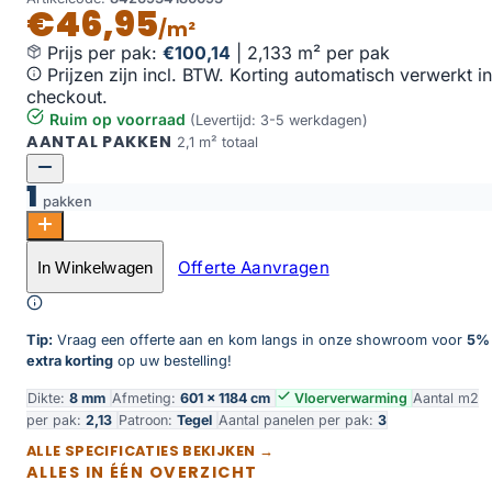
€46,95
/m²
Prijs per pak:
€100,14
|
2,133 m² per pak
Prijzen zijn incl. BTW. Korting automatisch verwerkt in
checkout.
Ruim op voorraad
(Levertijd: 3-5 werkdagen)
AANTAL PAKKEN
2,1 m² totaal
1
pakken
Beton zwart 120x60 aantal
Offerte Aanvragen
In Winkelwagen
Toevoegen aan winkelwagen
Tip:
Vraag een offerte aan en kom langs in onze showroom voor
5%
extra korting
op uw bestelling!
Dikte:
8 mm
Afmeting:
601 × 1184 cm
Vloerverwarming
Aantal m2
per pak:
2,13
Patroon:
Tegel
Aantal panelen per pak:
3
ALLE SPECIFICATIES BEKIJKEN →
ALLES IN ÉÉN OVERZICHT