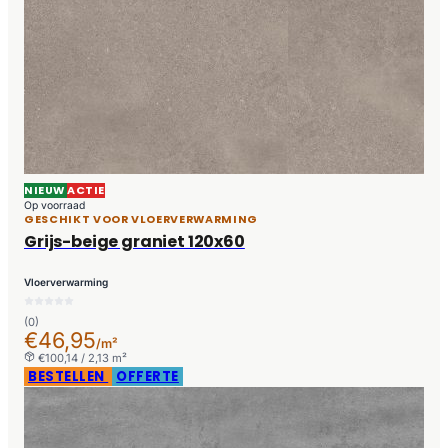
NIEUW
ACTIE
Op voorraad
GESCHIKT VOOR VLOERVERWARMING
Grijs-beige graniet 120x60
Vloerverwarming
(0)
€46,95
/m²
€100,14 / 2,13 m²
BESTELLEN
OFFERTE