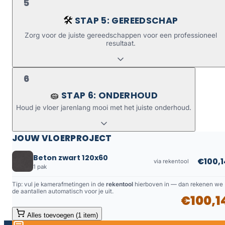
5
STAP 5: GEREEDSCHAP
🛠️
Zorg voor de juiste gereedschappen voor een professioneel
resultaat.
6
STAP 6: ONDERHOUD
🧽
Houd je vloer jarenlang mooi met het juiste onderhoud.
JOUW VLOERPROJECT
Beton zwart 120x60
€100,1
via rekentool
1 pak
Tip: vul je kamerafmetingen in de
rekentool
hierboven in — dan rekenen we
de aantallen automatisch voor je uit.
€100,1
Alles toevoegen (1 item)