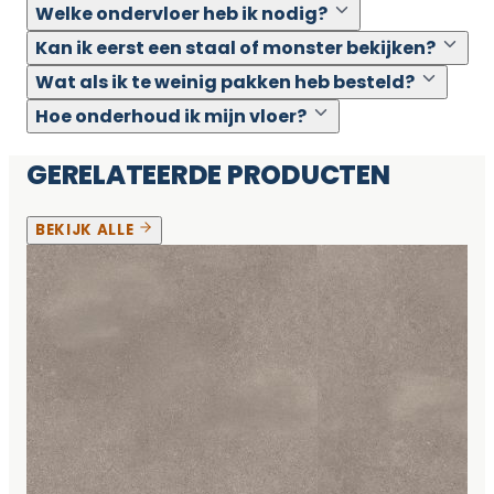
Welke ondervloer heb ik nodig?
Kan ik eerst een staal of monster bekijken?
Wat als ik te weinig pakken heb besteld?
Hoe onderhoud ik mijn vloer?
GERELATEERDE PRODUCTEN
BEKIJK ALLE