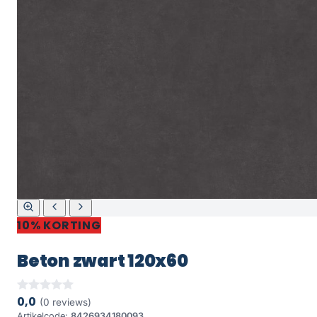
10% KORTING
Beton zwart 120x60
0,0
(0 reviews)
Artikelcode:
8426934180093