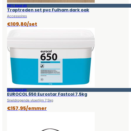
68% kiest dit
Traptreden set pvc Fulham dark oak
Accessoires
€109,80/set
72% kiest dit
EUROCOL 650 Eurostar Fastcol 7,5kg
Sneldrogende vloerlijm 7,5kg
€157,95/emmer