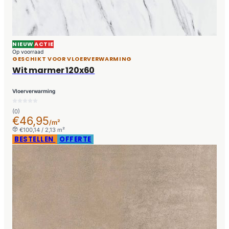
NIEUW
ACTIE
Op voorraad
GESCHIKT VOOR VLOERVERWARMING
Wit marmer 120x60
Vloerverwarming
(0)
€46,95
/m²
€100,14 / 2,13 m²
BESTELLEN
OFFERTE