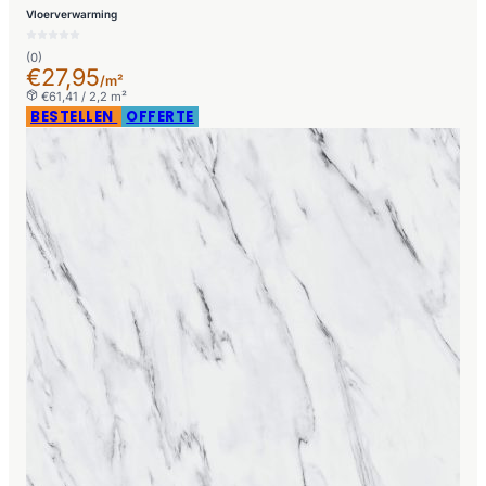
Vloerverwarming
(0)
€27,95
/m²
€61,41 / 2,2 m²
BESTELLEN
OFFERTE