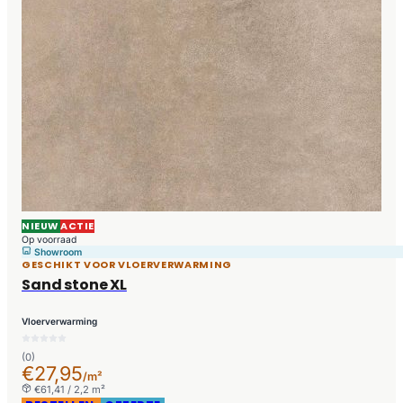
NIEUW
ACTIE
Op voorraad
Showroom
GESCHIKT VOOR VLOERVERWARMING
Sand stone XL
Vloerverwarming
(0)
€27,95
/m²
€61,41 / 2,2 m²