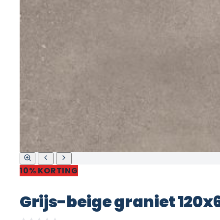
10% KORTING
Grijs-beige graniet 120x