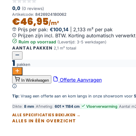
0,0
(0 reviews)
Artikelcode:
8426924180062
€46,95
/m²
Prijs per pak:
€100,14
|
2,133 m² per pak
Prijzen zijn incl. BTW. Korting automatisch verwerkt
Ruim op voorraad
(Levertijd: 3-5 werkdagen)
AANTAL PAKKEN
2,1 m² totaal
1
pakken
Grijs-beige graniet 120x60 aantal
Offerte Aanvragen
In Winkelwagen
Toevoegen aan winkelwagen
Tip:
Vraag een offerte aan en kom langs in onze showroom voor
5
Dikte:
8 mm
Afmeting:
601 × 1184 cm
Vloerverwarming
Aantal m
ALLE SPECIFICATIES BEKIJKEN →
ALLES IN ÉÉN OVERZICHT