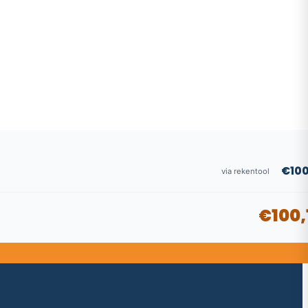
€100
via rekentool
€100,