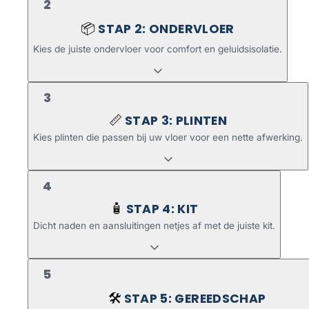
2
STAP 2: ONDERVLOER
📦
Kies de juiste ondervloer voor comfort en geluidsisolatie.
3
STAP 3: PLINTEN
📏
Kies plinten die passen bij uw vloer voor een nette afwerking.
4
STAP 4: KIT
🧴
Dicht naden en aansluitingen netjes af met de juiste kit.
5
STAP 5: GEREEDSCHAP
🛠️