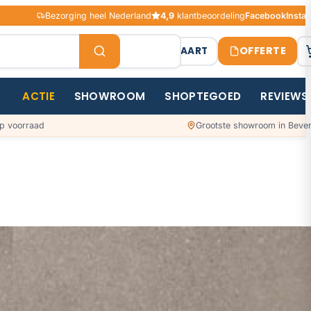
Bezorging heel Nederland
4,9
klantbeoordeling
Facebook
Insta
OFFERTE
STAALKAART
ACTIE
SHOWROOM
SHOPTEGOED
REVIEWS
p voorraad
Grootste showroom in Bever