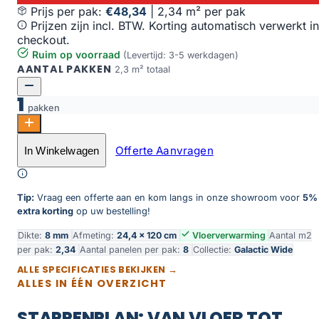
Prijs per pak:
€48,34
|
2,34 m² per pak
Prijzen zijn incl. BTW. Korting automatisch verwerkt in
checkout.
Ruim op voorraad
(Levertijd: 3-5 werkdagen)
AANTAL PAKKEN
2,3 m² totaal
1
pakken
Groningen aantal
Offerte Aanvragen
In Winkelwagen
Toevoegen aan winkelwagen
Tip:
Vraag een offerte aan en kom langs in onze showroom voor
5%
extra korting
op uw bestelling!
Dikte:
8 mm
Afmeting:
24,4 × 120 cm
Vloerverwarming
Aantal m2
per pak:
2,34
Aantal panelen per pak:
8
Collectie:
Galactic Wide
ALLE SPECIFICATIES BEKIJKEN →
ALLES IN ÉÉN OVERZICHT
STAPPENPLAN: VAN VLOER TOT