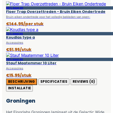
68% kiest dit
Floer Trap Overzettreden - Bruin Eiken Ondertrede
Bruin-eiken ondertrede voor het volledig bekleden van open-
€144,95/per stuk
72% kiest dit
Koudlas type a
Accessoires
€51,95/stuk
76% kiest dit
Stauf Maatemmer 10 Liter
Accessoires
€15,95/stuk
BESCHRIJVING
SPECIFICATIES
REVIEWS (0)
INSTALLATIE
Groningen
Het Floorlabs Groningen laminaat uit de Galactic Wide