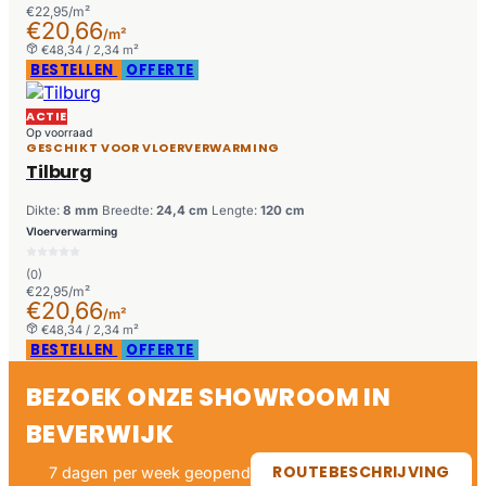
€22,95/m²
€20,66
/m²
€48,34 / 2,34 m²
BESTELLEN
OFFERTE
ACTIE
Op voorraad
GESCHIKT VOOR VLOERVERWARMING
Tilburg
Dikte:
8 mm
Breedte:
24,4 cm
Lengte:
120 cm
Vloerverwarming
(0)
€22,95/m²
€20,66
/m²
€48,34 / 2,34 m²
BESTELLEN
OFFERTE
BEZOEK ONZE SHOWROOM IN
BEVERWIJK
ROUTEBESCHRIJVING
7 dagen per week geopend