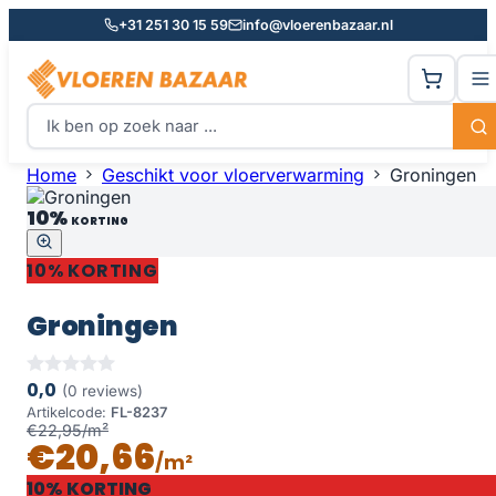
+31 251 30 15 59
info@vloerenbazaar.nl
Home
Geschikt voor vloerverwarming
Groningen
10%
KORTING
10% KORTING
Groningen
0,0
(0 reviews)
Artikelcode:
FL-8237
€22,95/m²
€20,66
/m²
10% KORTING