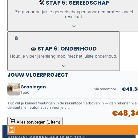
STAP 5: GEREEDSCHAP
🛠️
Zorg voor de juiste gereedschappen voor een professioneel
resultaat.
6
STAP 6: ONDERHOUD
🧽
Houd je vloer jarenlang mooi met het juiste onderhoud.
JOUW VLOERPROJECT
Groningen
€48,3
via rekentool
1 pak
Tip: vul je kamerafmetingen in de
rekentool
hierboven in — dan rekenen we
de aantallen automatisch voor je uit.
€48,3
Alles toevoegen (1 item)
HOEVEEL PAKKEN HEB IK NODIG?