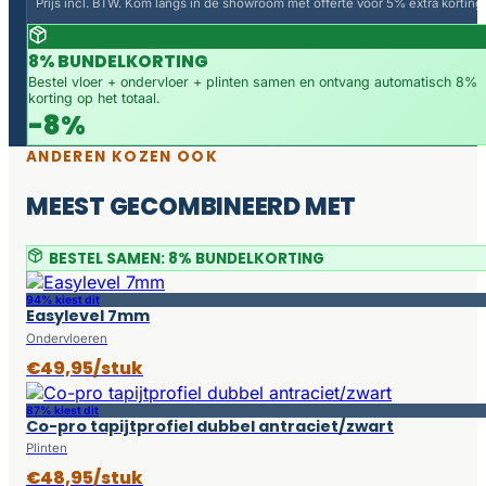
Prijs incl. BTW. Kom langs in de showroom met offerte voor 5% extra korting.
8% BUNDELKORTING
Bestel vloer + ondervloer + plinten samen en ontvang automatisch 8%
korting op het totaal.
-8%
ANDEREN KOZEN OOK
MEEST GECOMBINEERD MET
BESTEL SAMEN: 8% BUNDELKORTING
94% kiest dit
Easylevel 7mm
Ondervloeren
€49,95/stuk
87% kiest dit
Co-pro tapijtprofiel dubbel antraciet/zwart
Plinten
€48,95/stuk