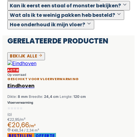
Kan ik eerst een staal of monster bekijken?
Wat als ik te weinig pakken heb besteld?
Hoe onderhoud ik mijn vloer?
GERELATEERDE PRODUCTEN
BEKIJK ALLE
ACTIE
Op voorraad
GESCHIKT VOOR VLOERVERWARMING
Eindhoven
Dikte:
8 mm
Breedte:
24,4 cm
Lengte:
120 cm
Vloerverwarming
(0)
€22,95/m²
€20,66
/m²
€48,34 / 2,34 m²
BESTELLEN
OFFERTE