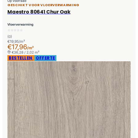
Op voorraad
GESCHIKT VOOR VLOERVERWARMING
Maestro 80641 Chur Oak
Vloerverwarming
(0)
€19,95/m²
€17,96
/m²
€36,28 / 2,02 m²
BESTELLEN
OFFERTE