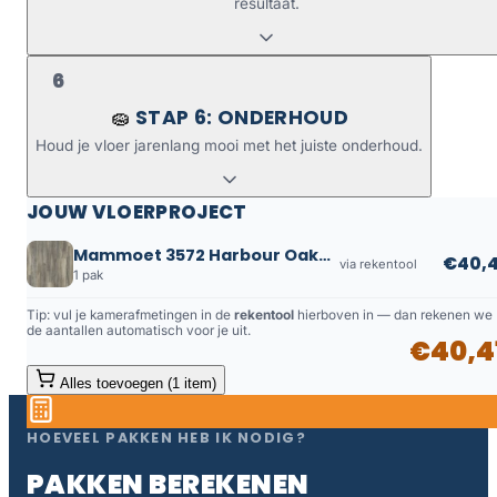
resultaat.
6
STAP 6: ONDERHOUD
🧽
Houd je vloer jarenlang mooi met het juiste onderhoud.
JOUW VLOERPROJECT
Mammoet 3572 Harbour Oak Grey STP818
€40,4
via rekentool
1 pak
Tip: vul je kamerafmetingen in de
rekentool
hierboven in — dan rekenen we
de aantallen automatisch voor je uit.
€40,4
Alles toevoegen (1 item)
HOEVEEL PAKKEN HEB IK NODIG?
PAKKEN BEREKENEN