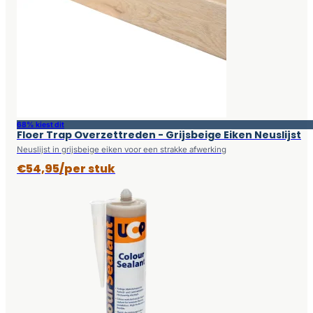
68% kiest dit
Floer Trap Overzettreden - Grijsbeige Eiken Neuslijst
Neuslijst in grijsbeige eiken voor een strakke afwerking
€54,95/per stuk