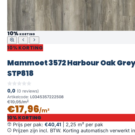
10%
KORTING
10% KORTING
Mammoet 3572 Harbour Oak Gre
STP818
0,0
(0 reviews)
Artikelcode:
L0345357222508
€19,95/m²
€17,96
/m²
10% KORTING
Prijs per pak:
€40,41
|
2,25 m² per pak
Prijzen zijn incl. BTW. Korting automatisch verwerkt in