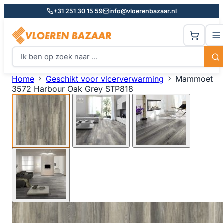
+31 251 30 15 59
info@vloerenbazaar.nl
Home
Geschikt voor vloerverwarming
Mammoet
3572 Harbour Oak Grey STP818