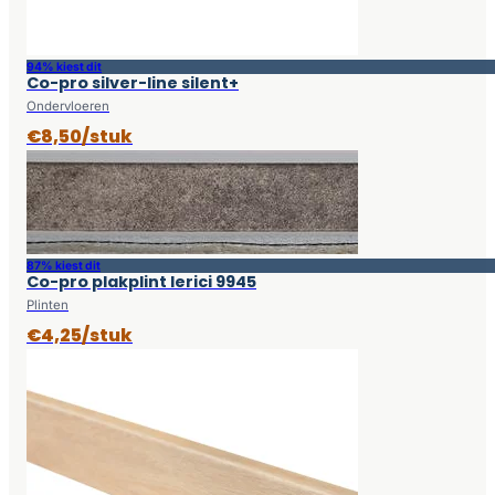
94% kiest dit
Co-pro silver-line silent+
Ondervloeren
€8,50/stuk
87% kiest dit
Co-pro plakplint lerici 9945
Plinten
€4,25/stuk