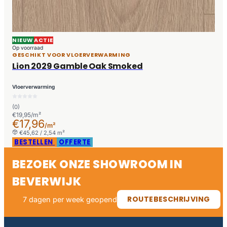
NIEUW
ACTIE
Op voorraad
GESCHIKT VOOR VLOERVERWARMING
Lion 2029 Gamble Oak Smoked
Vloerverwarming
(0)
€19,95/m²
€17,96
/m²
€45,62 / 2,54 m²
BESTELLEN
OFFERTE
BEZOEK ONZE SHOWROOM IN
BEVERWIJK
ROUTEBESCHRIJVING
7 dagen per week geopend