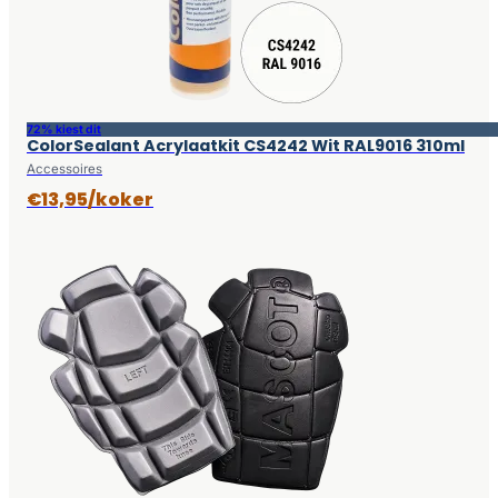
72% kiest dit
ColorSealant Acrylaatkit CS4242 Wit RAL9016 310ml
Accessoires
€13,95/koker