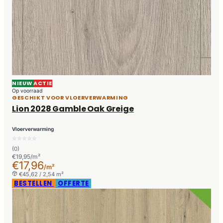
NIEUW
ACTIE
Op voorraad
GESCHIKT VOOR VLOERVERWARMING
Lion 2028 Gamble Oak Greige
Vloerverwarming
(0)
€19,95/m²
€17,96
/m²
€45,62 / 2,54 m²
BESTELLEN
OFFERTE