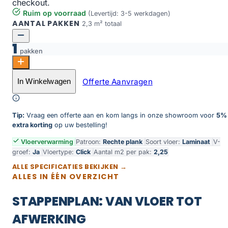
checkout.
Ruim op voorraad
(Levertijd: 3-5 werkdagen)
AANTAL PAKKEN
2,3 m² totaal
1
pakken
Mammoet 3572 Harbour Oak Grey STP818 aantal
Offerte Aanvragen
In Winkelwagen
Toevoegen aan winkelwagen
Tip:
Vraag een offerte aan en kom langs in onze showroom voor
5%
extra korting
op uw bestelling!
Vloerverwarming
Patroon:
Rechte plank
Soort vloer:
Laminaat
V-
groef:
Ja
Vloertype:
Click
Aantal m2 per pak:
2,25
ALLE SPECIFICATIES BEKIJKEN →
ALLES IN ÉÉN OVERZICHT
STAPPENPLAN: VAN VLOER TOT
AFWERKING