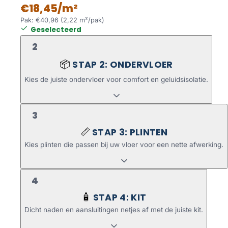
€18,45/m²
Pak: €40,96 (2,22 m²/pak)
Geselecteerd
2
STAP 2: ONDERVLOER
📦
Kies de juiste ondervloer voor comfort en geluidsisolatie.
3
STAP 3: PLINTEN
📏
Kies plinten die passen bij uw vloer voor een nette afwerking.
4
STAP 4: KIT
🧴
Dicht naden en aansluitingen netjes af met de juiste kit.