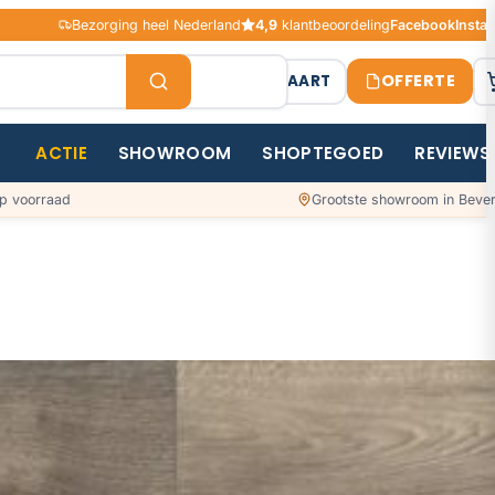
Bezorging heel Nederland
4,9
klantbeoordeling
Facebook
Insta
OFFERTE
STAALKAART
ACTIE
SHOWROOM
SHOPTEGOED
REVIEWS
p voorraad
Grootste showroom in Bever