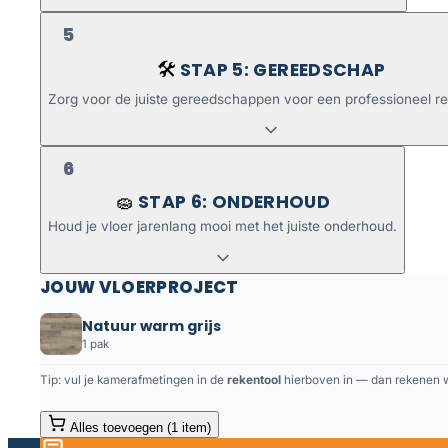
5
STAP 5: GEREEDSCHAP
🛠️
Zorg voor de juiste gereedschappen voor een professioneel re
6
STAP 6: ONDERHOUD
🧽
Houd je vloer jarenlang mooi met het juiste onderhoud.
JOUW VLOERPROJECT
Natuur warm grijs
1 pak
Tip: vul je kamerafmetingen in de
rekentool
hierboven in — dan rekenen we
Alles toevoegen (1 item)