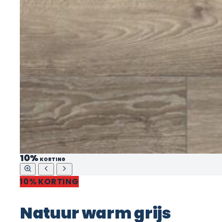
10%
KORTING
10% KORTING
Natuur warm grijs