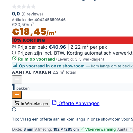
0,0
(0 reviews)
Artikelcode:
4042456591646
€20,50/m²
€18,45
/m²
10% KORTING
Prijs per pak:
€40,96
|
2,22 m² per pak
Prijzen zijn incl. BTW. Korting automatisch verwerkt
Ruim op voorraad
(Levertijd: 3-5 werkdagen)
Op voorraad in onze showroom
— kom langs om te bekijk
AANTAL PAKKEN
2,2 m² totaal
1
pakken
Natuur warm grijs aantal
Offerte Aanvragen
In Winkelwagen
Toevoegen aan winkelwagen
Tip:
Vraag een offerte aan en kom langs in onze showroom voor
5
Dikte:
8 mm
Afmeting:
192 × 1285 cm
Vloerverwarming
Aantal m