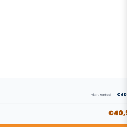
€40
via rekentool
€40,