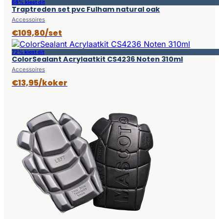
68% kiest dit
Traptreden set pvc Fulham natural oak
Accessoires
€109,80/set
72% kiest dit
ColorSealant Acrylaatkit CS4236 Noten 310ml
Accessoires
€13,95/koker