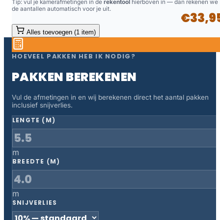
Tip: vul je kamerafmetingen in de
rekentool
hierboven in — dan rekenen we
de aantallen automatisch voor je uit.
€33,9
Alles toevoegen (1 item)
HOEVEEL PAKKEN HEB IK NODIG?
PAKKEN BEREKENEN
Vul de afmetingen in en wij berekenen direct het aantal pakken
inclusief snijverlies.
LENGTE (M)
m
BREEDTE (M)
m
SNIJVERLIES