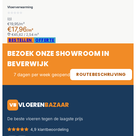
Vloerverwarming
(0)
€19,95/m²
€17,96
/m²
€45,62 / 2,54 m²
BESTELLEN
OFFERTE
BEZOEK ONZE SHOWROOM IN
BEVERWIJK
ROUTEBESCHRIJVING
7 dagen per week geopend
VLOEREN
BAZAAR
VB
De beste vloeren tegen de laagste prijs
4,9 klantbeoordeling