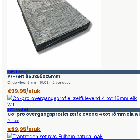
94% kiest dit
PF-Felt 850x590x5mm
Ondervloer 5mm - 10,03 m2 per doos
€39,95/stuk
87% kiest dit
Co-pro overgangsprofiel zelfklevend 4 tot 18mm eik wi
Plinten
€59,95/stuk