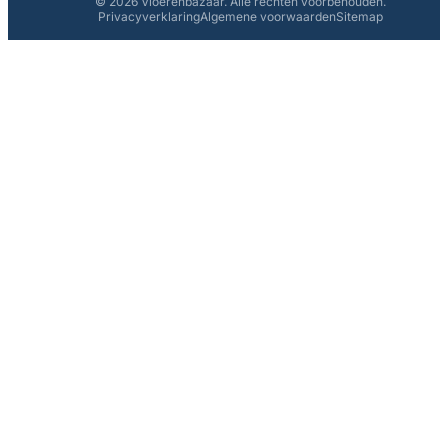
© 2026 Vloerenbazaar. Alle rechten voorbehouden.
Privacyverklaring
Algemene voorwaarden
Sitemap