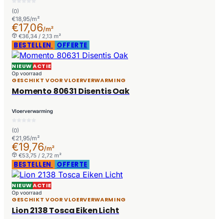
(0)
€18,95/m²
€17,06
/m²
€36,34 / 2,13 m²
BESTELLEN
OFFERTE
NIEUW
ACTIE
Op voorraad
GESCHIKT VOOR VLOERVERWARMING
Momento 80631 Disentis Oak
Vloerverwarming
(0)
€21,95/m²
€19,76
/m²
€53,75 / 2,72 m²
BESTELLEN
OFFERTE
NIEUW
ACTIE
Op voorraad
GESCHIKT VOOR VLOERVERWARMING
Lion 2138 Tosca Eiken Licht