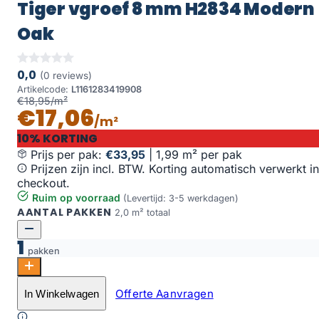
Tiger vgroef 8 mm H2834 Modern
Oak
0,0
(0 reviews)
Artikelcode:
L1161283419908
€18,95/m²
€17,06
/m²
10% KORTING
Prijs per pak:
€33,95
|
1,99 m² per pak
Prijzen zijn incl. BTW. Korting automatisch verwerkt in
checkout.
Ruim op voorraad
(Levertijd: 3-5 werkdagen)
AANTAL PAKKEN
2,0 m² totaal
1
pakken
Tiger vgroef 8 mm H2834 Modern Oak aantal
Offerte Aanvragen
In Winkelwagen
Toevoegen aan winkelwagen