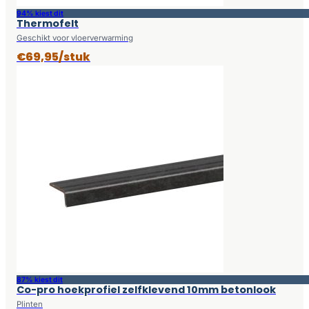
94% kiest dit
Thermofelt
Geschikt voor vloerverwarming
€69,95/stuk
87% kiest dit
Co-pro hoekprofiel zelfklevend 10mm betonlook
Plinten