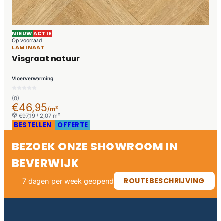
NIEUW
ACTIE
Op voorraad
LAMINAAT
Visgraat natuur
Vloerverwarming
(0)
€46,95
/m²
€97,19 / 2,07 m²
BESTELLEN
OFFERTE
BEZOEK ONZE SHOWROOM IN
BEVERWIJK
ROUTEBESCHRIJVING
7 dagen per week geopend