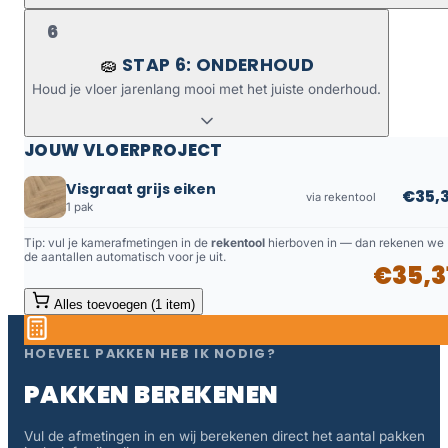
6
STAP 6: ONDERHOUD
🧽
Houd je vloer jarenlang mooi met het juiste onderhoud.
JOUW VLOERPROJECT
Visgraat grijs eiken
€35,3
via rekentool
1 pak
Tip: vul je kamerafmetingen in de
rekentool
hierboven in — dan rekenen we
de aantallen automatisch voor je uit.
€35,3
Alles toevoegen (1 item)
HOEVEEL PAKKEN HEB IK NODIG?
PAKKEN BEREKENEN
Vul de afmetingen in en wij berekenen direct het aantal pakken