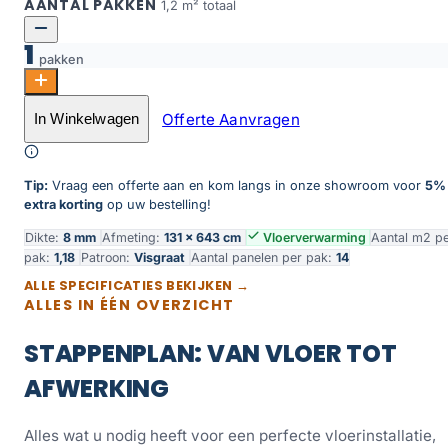
AANTAL PAKKEN
1,2 m² totaal
1
pakken
Visgraat grijs eiken aantal
Offerte Aanvragen
In Winkelwagen
Toevoegen aan winkelwagen
Tip:
Vraag een offerte aan en kom langs in onze showroom voor
5%
extra korting
op uw bestelling!
Dikte:
8 mm
Afmeting:
131 × 643 cm
Vloerverwarming
Aantal m2 p
pak:
1,18
Patroon:
Visgraat
Aantal panelen per pak:
14
ALLE SPECIFICATIES BEKIJKEN →
ALLES IN ÉÉN OVERZICHT
STAPPENPLAN: VAN VLOER TOT
AFWERKING
Alles wat u nodig heeft voor een perfecte vloerinstallatie,