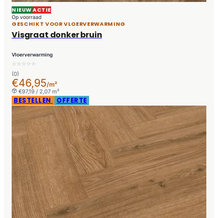
NIEUW
ACTIE
Op voorraad
GESCHIKT VOOR VLOERVERWARMING
Visgraat donker bruin
Vloerverwarming
(0)
€46,95
/m²
€97,19 / 2,07 m²
BESTELLEN
OFFERTE