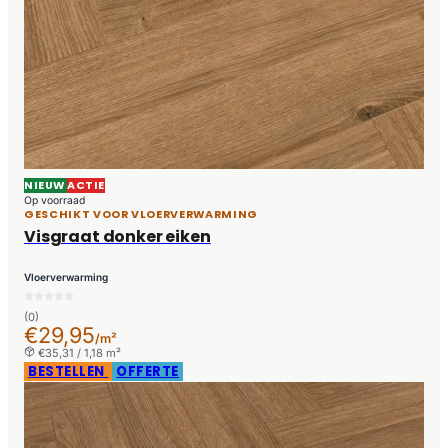
NIEUW
ACTIE
Op voorraad
GESCHIKT VOOR VLOERVERWARMING
Visgraat donker eiken
Vloerverwarming
(0)
€29,95
/m²
€35,31 / 1,18 m²
BESTELLEN
OFFERTE