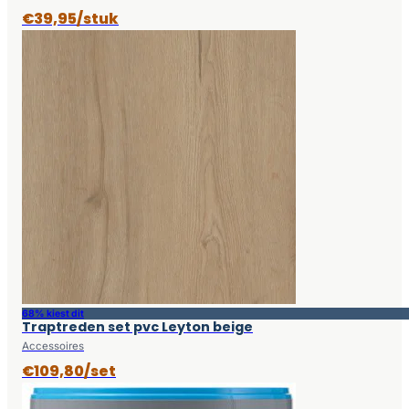
€39,95/stuk
68% kiest dit
Traptreden set pvc Leyton beige
Accessoires
€109,80/set