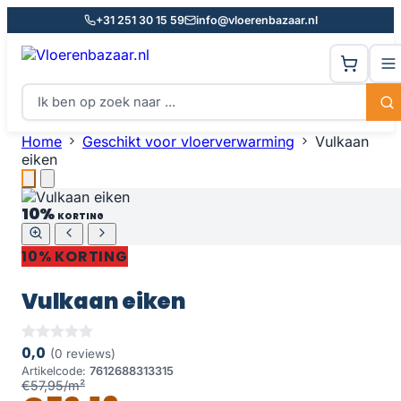
+31 251 30 15 59
info@vloerenbazaar.nl
Home
Geschikt voor vloerverwarming
Vulkaan
eiken
10%
KORTING
10% KORTING
Vulkaan eiken
0,0
(0 reviews)
Artikelcode:
7612688313315
€57,95/m²