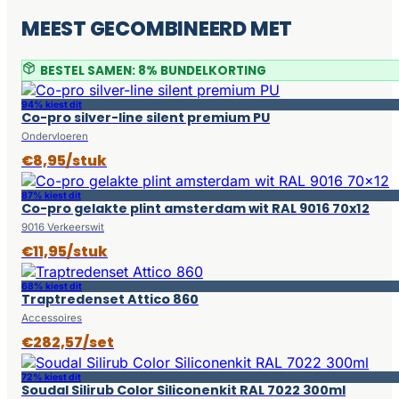
MEEST GECOMBINEERD MET
BESTEL SAMEN: 8% BUNDELKORTING
94% kiest dit
Co-pro silver-line silent premium PU
Ondervloeren
€8,95/stuk
87% kiest dit
Co-pro gelakte plint amsterdam wit RAL 9016 70x12
9016 Verkeerswit
€11,95/stuk
68% kiest dit
Traptredenset Attico 860
Accessoires
€282,57/set
72% kiest dit
Soudal Silirub Color Siliconenkit RAL 7022 300ml