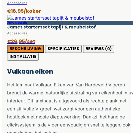
Accessoires
€18,95/koker
76% kiest dit
James startersset tapijt & meubelstof
Accessoires
€26,95/set
BESCHRIJVING
SPECIFICATIES
REVIEWS (0)
INSTALLATIE
Vulkaan eiken
Het laminaat Vulkaan Eiken van Van Hardeveld Vloeren
brengt de warme, natuurlijke uitstraling van eikenhout in u
interieur. Dit laminaat is uitgevoerd als rechte plank met
een stijlvolle V-groef, wat zorgt voor een authentieke
houtlook met mooie dieptewerking. Dankzij het handige
clicksysteem is de vloer eenvoudig en snel te leggen, ook
voor de doe-het-zelver.