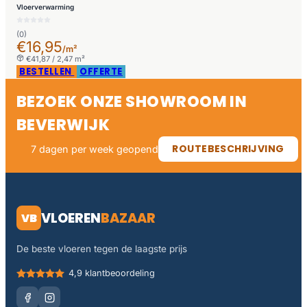
Vloerverwarming
(0)
€16,95
/m²
€41,87 / 2,47 m²
BESTELLEN
OFFERTE
BEZOEK ONZE SHOWROOM IN
BEVERWIJK
ROUTEBESCHRIJVING
7 dagen per week geopend
VLOEREN
BAZAAR
VB
De beste vloeren tegen de laagste prijs
4,9 klantbeoordeling