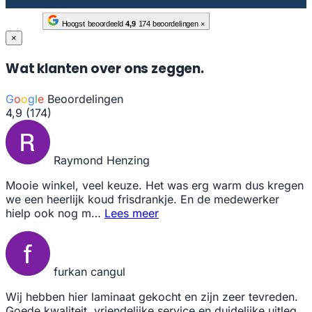
Hoogst beoordeeld
4,9
174 beoordelingen
×
×
Wat klanten over ons zeggen.
G
o
o
g
l
e
Beoordelingen
4,9
(174)
Raymond Henzing
Mooie winkel, veel keuze. Het was erg warm dus kregen
we een heerlijk koud frisdrankje. En de medewerker
hielp ook nog m…
Lees meer
furkan cangul
Wij hebben hier laminaat gekocht en zijn zeer tevreden.
Goede kwaliteit, vriendelijke service en duidelijke uitleg.