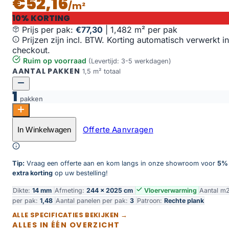
€52,16
/m²
10% KORTING
Prijs per pak:
€77,30
|
1,482 m² per pak
Prijzen zijn incl. BTW. Korting automatisch verwerkt in
checkout.
Ruim op voorraad
(Levertijd: 3-5 werkdagen)
AANTAL PAKKEN
1,5 m² totaal
1
pakken
Vulkaan eiken aantal
Offerte Aanvragen
In Winkelwagen
Toevoegen aan winkelwagen
Tip:
Vraag een offerte aan en kom langs in onze showroom voor
5%
extra korting
op uw bestelling!
Dikte:
14 mm
Afmeting:
244 × 2025 cm
Vloerverwarming
Aantal m
per pak:
1,48
Aantal panelen per pak:
3
Patroon:
Rechte plank
ALLE SPECIFICATIES BEKIJKEN →
ALLES IN ÉÉN OVERZICHT