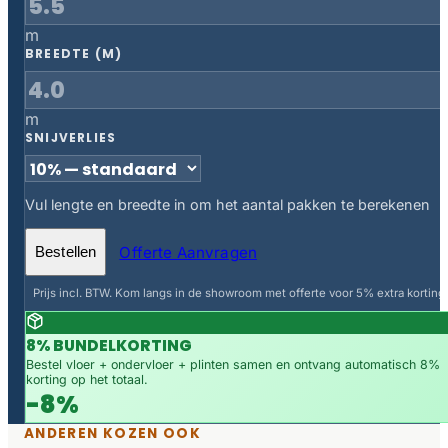
m
BREEDTE (M)
m
SNIJVERLIES
Vul lengte en breedte in om het aantal pakken te berekenen
Offerte Aanvragen
Bestellen
Prijs incl. BTW. Kom langs in de showroom met offerte voor 5% extra korting.
8% BUNDELKORTING
Bestel vloer + ondervloer + plinten samen en ontvang automatisch 8%
korting op het totaal.
-8%
ANDEREN KOZEN OOK