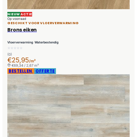
NIEUW
ACTIE
Op voorraad
GESCHIKT VOOR VLOERVERWARMING
Brons eiken
Vloerverwarming
Waterbestendig
(0)
€25,95
/m²
€69,34 / 2,67 m²
BESTELLEN
OFFERTE