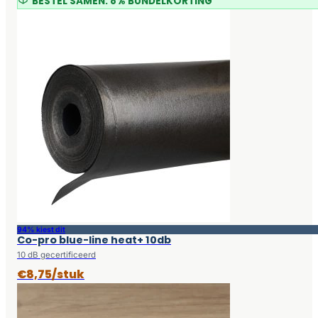
BESTEL SAMEN: 8% BUNDELKORTING
94% kiest dit
Co-pro blue-line heat+ 10db
10 dB gecertificeerd
€8,75/stuk