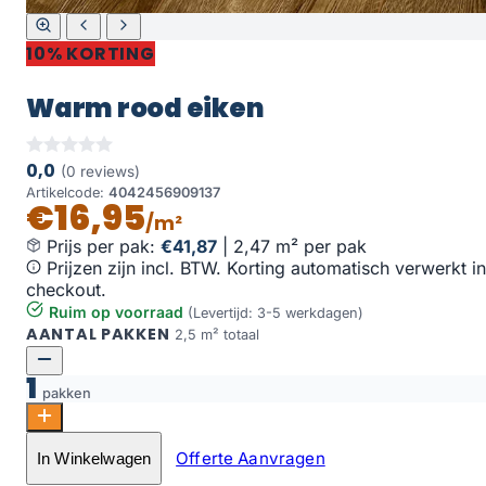
10% KORTING
Warm rood eiken
0,0
(0 reviews)
Artikelcode:
4042456909137
€16,95
/m²
Prijs per pak:
€41,87
|
2,47 m² per pak
Prijzen zijn incl. BTW. Korting automatisch verwerkt in
checkout.
Ruim op voorraad
(Levertijd: 3-5 werkdagen)
AANTAL PAKKEN
2,5 m² totaal
1
pakken
Warm rood eiken aantal
Offerte Aanvragen
In Winkelwagen
Toevoegen aan winkelwagen