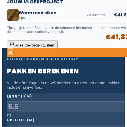
JOUW VLOERPROJECT
Warm rood eiken
€41,8
via rekentool
1 pak
Tip: vul je kamerafmetingen in de
rekentool
hierboven in — dan rekenen we
de aantallen automatisch voor je uit.
€41,8
Alles toevoegen (1 item)
HOEVEEL PAKKEN HEB IK NODIG?
PAKKEN BEREKENEN
Vul de afmetingen in en wij berekenen direct het aantal pakken
inclusief snijverlies.
LENGTE (M)
m
BREEDTE (M)