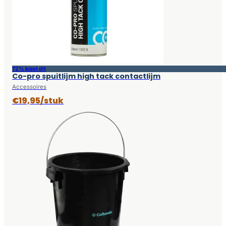
72% kiest dit
Co-pro spuitlijm high tack contactlijm
Accessoires
€19,95/stuk