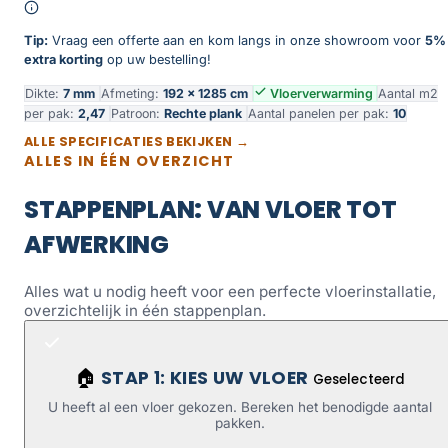
Tip:
Vraag een offerte aan en kom langs in onze showroom voor
5%
extra korting
op uw bestelling!
Dikte:
7 mm
Afmeting:
192 × 1285 cm
Vloerverwarming
Aantal m2
per pak:
2,47
Patroon:
Rechte plank
Aantal panelen per pak:
10
ALLE SPECIFICATIES BEKIJKEN →
ALLES IN ÉÉN OVERZICHT
STAPPENPLAN: VAN VLOER TOT
AFWERKING
Alles wat u nodig heeft voor een perfecte vloerinstallatie,
overzichtelijk in één stappenplan.
STAP 1: KIES UW VLOER
🏠
Geselecteerd
U heeft al een vloer gekozen. Bereken het benodigde aantal
pakken.