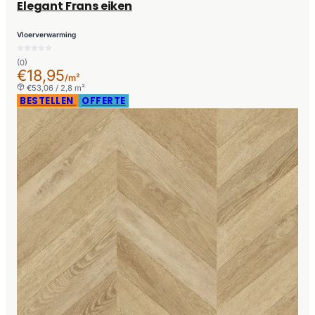
Elegant Frans eiken
Vloerverwarming
(0)
€18,95
/m²
€53,06 / 2,8 m²
BESTELLEN
OFFERTE