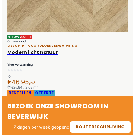
NIEUW
ACTIE
Op voorraad
GESCHIKT VOOR VLOERVERWARMING
Modern licht natuur
Vloerverwarming
(0)
€46,95
/m²
€97,84 / 2,08 m²
BESTELLEN
OFFERTE
BEZOEK ONZE SHOWROOM IN
BEVERWIJK
ROUTEBESCHRIJVING
7 dagen per week geopend