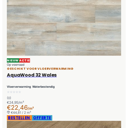
NIEUW
ACTIE
Op voorraad
GESCHIKT VOOR VLOERVERWARMING
AquaWood 32 Wales
Vloerverwarming
Waterbestendig
(0)
€24,95/m²
€22,46
/m²
€44,81 / 2 m²
BESTELLEN
OFFERTE