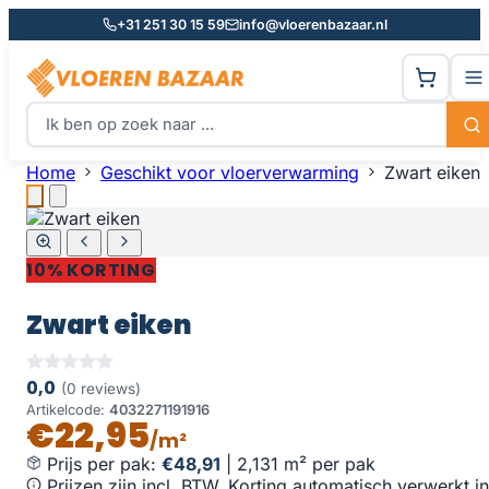
+31 251 30 15 59
info@vloerenbazaar.nl
Home
Geschikt voor vloerverwarming
Zwart eiken
10% KORTING
Zwart eiken
0,0
(0 reviews)
Artikelcode:
4032271191916
€22,95
/m²
Prijs per pak:
€48,91
|
2,131 m² per pak
Prijzen zijn incl. BTW. Korting automatisch verwerkt in