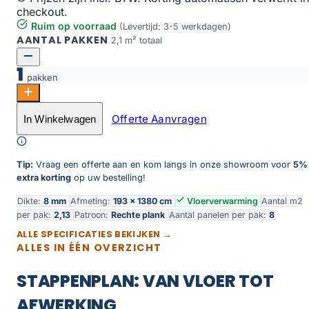
checkout.
Ruim op voorraad
(Levertijd: 3-5 werkdagen)
AANTAL PAKKEN
2,1 m² totaal
1
pakken
Zwart eiken aantal
Offerte Aanvragen
In Winkelwagen
Toevoegen aan winkelwagen
Tip:
Vraag een offerte aan en kom langs in onze showroom voor
5%
extra korting
op uw bestelling!
Dikte:
8 mm
Afmeting:
193 × 1380 cm
Vloerverwarming
Aantal m2
per pak:
2,13
Patroon:
Rechte plank
Aantal panelen per pak:
8
ALLE SPECIFICATIES BEKIJKEN →
ALLES IN ÉÉN OVERZICHT
STAPPENPLAN: VAN VLOER TOT
AFWERKING