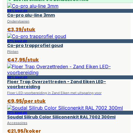
94% kiest dit
Co-pro alu-line 3mm
Ondervloeren
€3,39/stuk
87% kiest dit
Co-pro trapprofiel goud
Plinten
€47,95/stuk
68% kiest dit
Floer Trap Overzettreden - Zand Eiken LED-
voorbereiding
Floer LED-voorbereiding in Zand Eiken met uitsparing voor
€9,95/per stuk
72% kiest dit
Soudal Silirub Color Siliconenkit RAL 7002 300ml
Accessoires
€21,95/koker