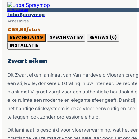
76% kiest dit
Loba Spraymop
Accessoires
€69,95/stuk
BESCHRIJVING
SPECIFICATIES
REVIEWS (0)
INSTALLATIE
Zwart eiken
Dit Zwart eiken laminaat van Van Hardeveld Vloeren breng
een stijlvolle, donkere uitstraling in uw interieur. De rechte
plank met V-groef zorgt voor een authentieke houtlook die
elke ruimte een moderne en elegante sfeer geeft. Dankzij
het handige clicksysteem is deze vloer eenvoudig en snel
te leggen, ook zonder professionele hulp.
Dit laminaat is geschikt voor vloerverwarming, wat het een
praktische keuze maakt voor het hele jaar door. Let op: de