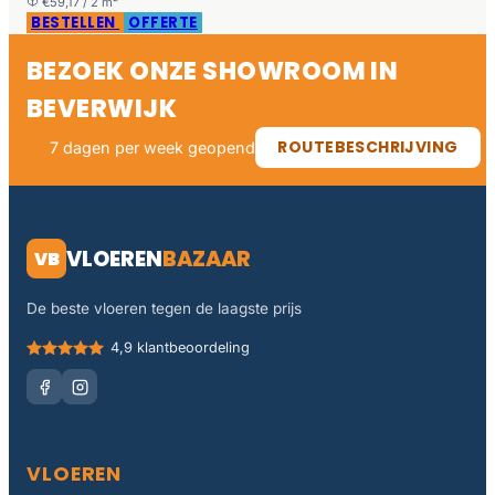
€59,17 / 2 m²
BESTELLEN
OFFERTE
BEZOEK ONZE SHOWROOM IN
BEVERWIJK
ROUTEBESCHRIJVING
7 dagen per week geopend
VLOEREN
BAZAAR
VB
De beste vloeren tegen de laagste prijs
4,9 klantbeoordeling
VLOEREN