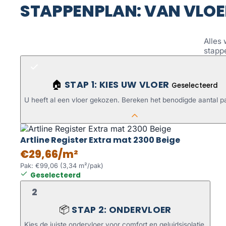
STAPPENPLAN: VAN VLOE
Alles 
stapp
STAP 1: KIES UW VLOER
🏠
Geselecteerd
U heeft al een vloer gekozen. Bereken het benodigde aantal p
Artline Register Extra mat 2300 Beige
€29,66/m²
Pak: €99,06 (3,34 m²/pak)
Geselecteerd
2
STAP 2: ONDERVLOER
📦
Kies de juiste ondervloer voor comfort en geluidsisolatie.