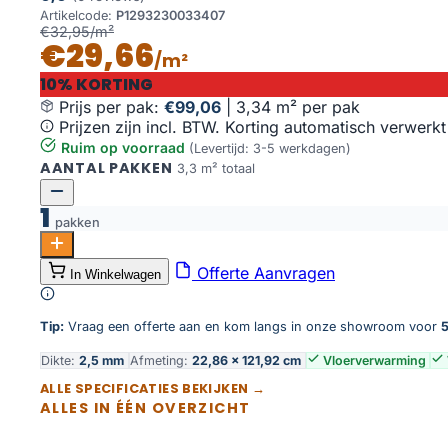
Artikelcode:
P1293230033407
€32,95/m²
€29,66
/m²
10% KORTING
Prijs per pak:
€99,06
|
3,34 m² per pak
Prijzen zijn incl. BTW. Korting automatisch verwerkt
Ruim op voorraad
(Levertijd: 3-5 werkdagen)
AANTAL PAKKEN
3,3 m² totaal
1
pakken
Artline Register Extra mat 2300 Beige aantal
Offerte Aanvragen
In Winkelwagen
Toevoegen aan winkelwagen
Tip:
Vraag een offerte aan en kom langs in onze showroom voor
5
Dikte:
2,5 mm
Afmeting:
22,86 × 121,92 cm
Vloerverwarming
ALLE SPECIFICATIES BEKIJKEN →
ALLES IN ÉÉN OVERZICHT