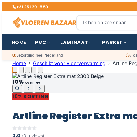
+31 251 30 15 59
PVC
LAMINAAT
PARKET
HOME
Bezorging heel Nederland
7 d
Home
Geschikt voor vloerverwarming
Artline Re
10%
KORTING
10% KORTING
Artline Register Extra m
0,0
(0 reviews)