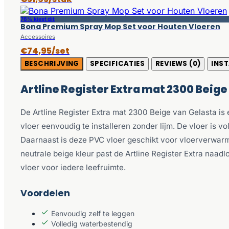
76% kiest dit
Bona Premium Spray Mop Set voor Houten Vloeren
Accessoires
€74,95/set
BESCHRIJVING
SPECIFICATIES
REVIEWS (0)
INST
Artline Register Extra mat 2300 Beige
De Artline Register Extra mat 2300 Beige van Gelasta is 
vloer eenvoudig te installeren zonder lijm. De vloer is
Daarnaast is deze PVC vloer geschikt voor vloerverwarm
neutrale beige kleur past de Artline Register Extra naadl
vloer voor iedere leefruimte.
Voordelen
Eenvoudig zelf te leggen
Volledig waterbestendig