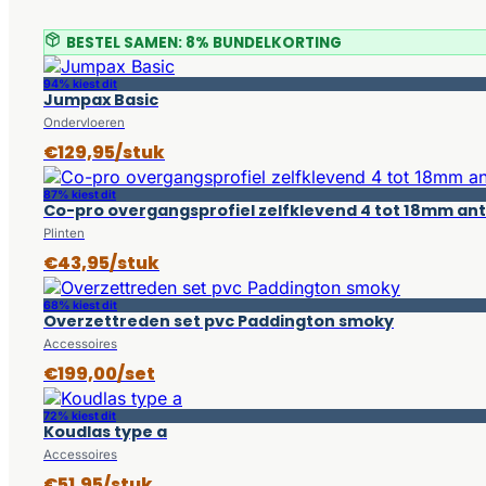
BESTEL SAMEN: 8% BUNDELKORTING
94% kiest dit
Jumpax Basic
Ondervloeren
€129,95/stuk
87% kiest dit
Co-pro overgangsprofiel zelfklevend 4 tot 18mm an
Plinten
€43,95/stuk
68% kiest dit
Overzettreden set pvc Paddington smoky
Accessoires
€199,00/set
72% kiest dit
Koudlas type a
Accessoires
€51,95/stuk