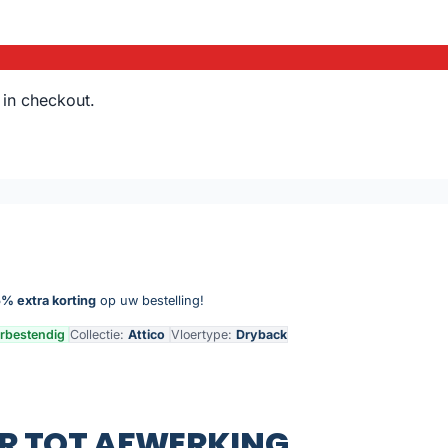
 in checkout.
% extra korting
op uw bestelling!
rbestendig
Collectie:
Attico
Vloertype:
Dryback
R TOT AFWERKING