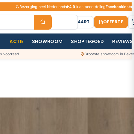
Bezorging heel Nederland
4,9
klantbeoordeling
Facebook
Insta
OFFERTE
STAALKAART
ACTIE
SHOWROOM
SHOPTEGOED
REVIEWS
p voorraad
Grootste showroom in Bever