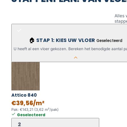
Alles 
stapp
STAP 1: KIES UW VLOER
🏠
Geselecteerd
U heeft al een vloer gekozen. Bereken het benodigde aantal p
Attico 840
€39,56/m²
Pak: €143,21 (3,62 m²/pak)
Geselecteerd
2