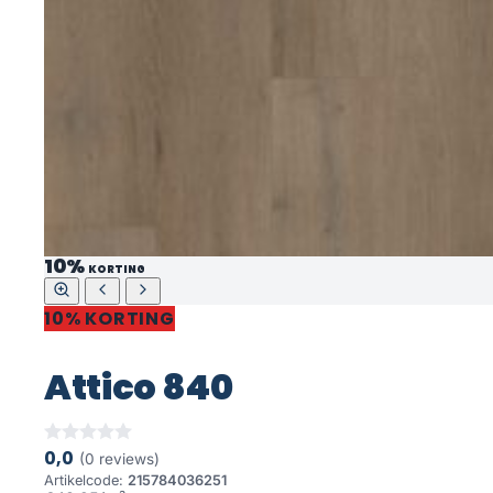
10%
KORTING
10% KORTING
Attico 840
0,0
(0 reviews)
Artikelcode:
215784036251