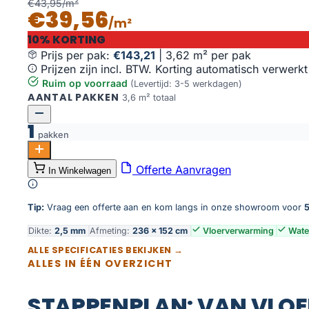
€43,95/m²
€39,56
/m²
10% KORTING
Prijs per pak:
€143,21
|
3,62 m² per pak
Prijzen zijn incl. BTW. Korting automatisch verwerkt
Ruim op voorraad
(Levertijd: 3-5 werkdagen)
AANTAL PAKKEN
3,6 m² totaal
1
pakken
Attico 840 aantal
Offerte Aanvragen
In Winkelwagen
Toevoegen aan winkelwagen
Tip:
Vraag een offerte aan en kom langs in onze showroom voor
5
Dikte:
2,5 mm
Afmeting:
236 × 152 cm
Vloerverwarming
Wate
ALLE SPECIFICATIES BEKIJKEN →
ALLES IN ÉÉN OVERZICHT
STAPPENPLAN: VAN VLOE