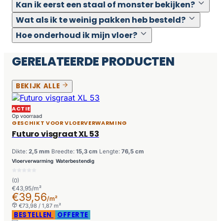
Kan ik eerst een staal of monster bekijken?
Wat als ik te weinig pakken heb besteld?
Hoe onderhoud ik mijn vloer?
GERELATEERDE PRODUCTEN
BEKIJK ALLE
ACTIE
Op voorraad
GESCHIKT VOOR VLOERVERWARMING
Futuro visgraat XL 53
Dikte:
2,5 mm
Breedte:
15,3 cm
Lengte:
76,5 cm
Vloerverwarming
Waterbestendig
(0)
€43,95/m²
€39,56
/m²
€73,98 / 1,87 m²
BESTELLEN
OFFERTE