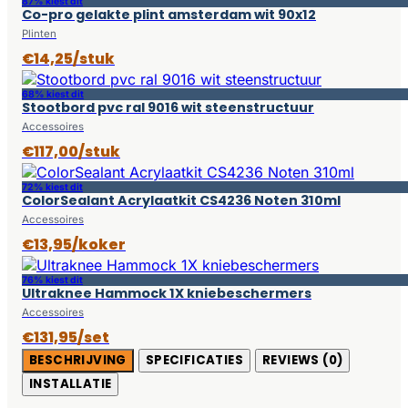
87% kiest dit
Co-pro gelakte plint amsterdam wit 90x12
Plinten
€14,25/stuk
68% kiest dit
Stootbord pvc ral 9016 wit steenstructuur
Accessoires
€117,00/stuk
72% kiest dit
ColorSealant Acrylaatkit CS4236 Noten 310ml
Accessoires
€13,95/koker
76% kiest dit
Ultraknee Hammock 1X kniebeschermers
Accessoires
€131,95/set
BESCHRIJVING
SPECIFICATIES
REVIEWS (0)
INSTALLATIE