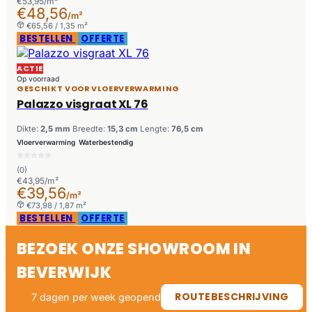
€53,95/m²
€48,56
/m²
€65,56 / 1,35 m²
BESTELLEN
OFFERTE
ACTIE
Op voorraad
GESCHIKT VOOR VLOERVERWARMING
Palazzo visgraat XL 76
Dikte:
2,5 mm
Breedte:
15,3 cm
Lengte:
76,5 cm
Vloerverwarming
Waterbestendig
(0)
€43,95/m²
€39,56
/m²
€73,98 / 1,87 m²
BESTELLEN
OFFERTE
BEZOEK ONZE SHOWROOM IN
BEVERWIJK
ROUTEBESCHRIJVING
7 dagen per week geopend