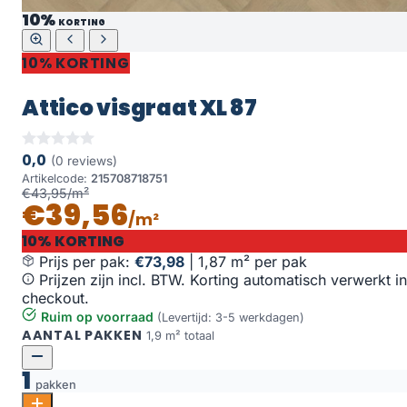
10%
KORTING
10% KORTING
Attico visgraat XL 87
0,0
(0 reviews)
Artikelcode:
215708718751
€43,95/m²
€39,56
/m²
10% KORTING
Prijs per pak:
€73,98
|
1,87 m² per pak
Prijzen zijn incl. BTW. Korting automatisch verwerkt in
checkout.
Ruim op voorraad
(Levertijd: 3-5 werkdagen)
AANTAL PAKKEN
1,9 m² totaal
1
pakken