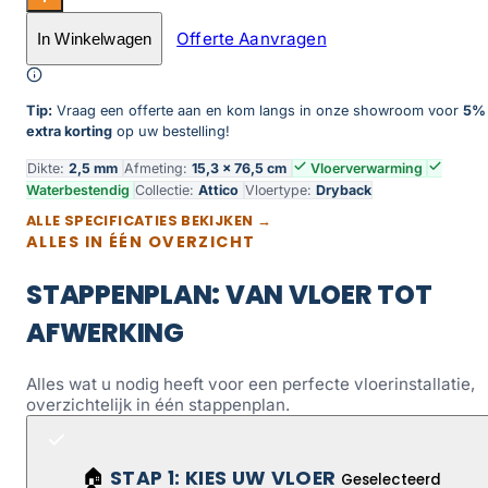
Attico visgraat XL 87 aantal
Offerte Aanvragen
In Winkelwagen
Toevoegen aan winkelwagen
Tip:
Vraag een offerte aan en kom langs in onze showroom voor
5%
extra korting
op uw bestelling!
Dikte:
2,5 mm
Afmeting:
15,3 × 76,5 cm
Vloerverwarming
Waterbestendig
Collectie:
Attico
Vloertype:
Dryback
ALLE SPECIFICATIES BEKIJKEN →
ALLES IN ÉÉN OVERZICHT
STAPPENPLAN: VAN VLOER TOT
AFWERKING
Alles wat u nodig heeft voor een perfecte vloerinstallatie,
overzichtelijk in één stappenplan.
STAP 1: KIES UW VLOER
🏠
Geselecteerd