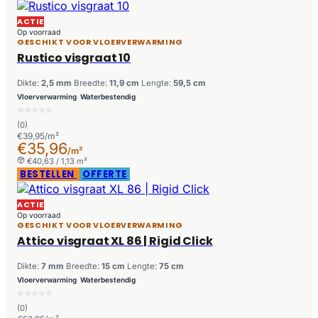
ACTIE
Op voorraad
GESCHIKT VOOR VLOERVERWARMING
Rustico visgraat 10
Dikte:
2,5 mm
Breedte:
11,9 cm
Lengte:
59,5 cm
Vloerverwarming
Waterbestendig
(0)
€39,95/m²
€35,96
/m²
€40,63 / 1,13 m²
BESTELLEN
OFFERTE
ACTIE
Op voorraad
GESCHIKT VOOR VLOERVERWARMING
Attico visgraat XL 86 | Rigid Click
Dikte:
7 mm
Breedte:
15 cm
Lengte:
75 cm
Vloerverwarming
Waterbestendig
(0)