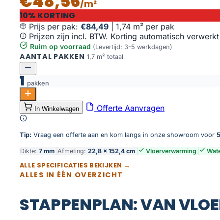
€48,56
/m²
10% KORTING
Prijs per pak:
€84,49
|
1,74 m² per pak
Prijzen zijn incl. BTW. Korting automatisch verwerkt
Ruim op voorraad
(Levertijd: 3-5 werkdagen)
AANTAL PAKKEN
1,7 m² totaal
1
pakken
Borgo 330 | Rigid Click aantal
Offerte Aanvragen
In Winkelwagen
Toevoegen aan winkelwagen
Tip:
Vraag een offerte aan en kom langs in onze showroom voor
5
Dikte:
7 mm
Afmeting:
22,8 × 152,4 cm
Vloerverwarming
Wate
ALLE SPECIFICATIES BEKIJKEN →
ALLES IN ÉÉN OVERZICHT
STAPPENPLAN: VAN VLOE