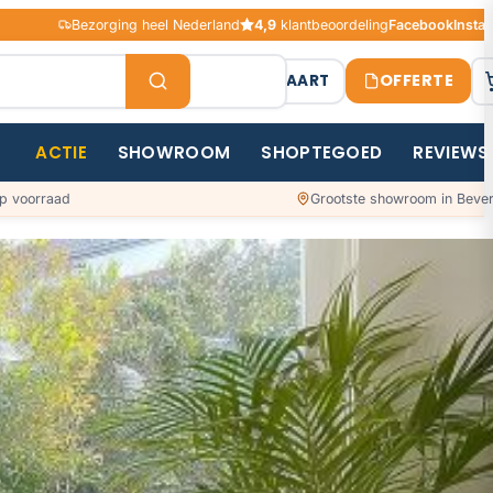
Bezorging heel Nederland
4,9
klantbeoordeling
Facebook
Insta
OFFERTE
STAALKAART
ACTIE
SHOWROOM
SHOPTEGOED
REVIEWS
p voorraad
Grootste showroom in Bever