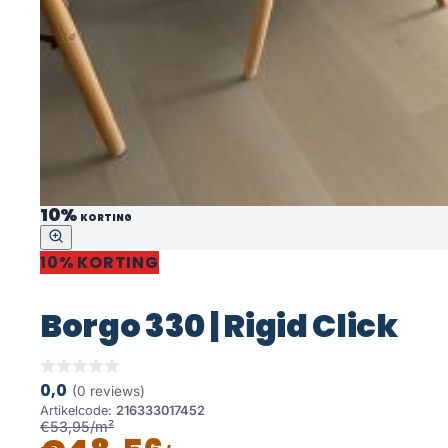
10%
KORTING
10% KORTING
Borgo 330 | Rigid Click
0,0
(0 reviews)
Artikelcode:
216333017452
€53,95/m²