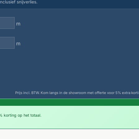
clusief snijverlies.
m
m
Prijs incl. BTW. Kom langs in de showroom met offerte voor 5% extra korti
 korting op het totaal.