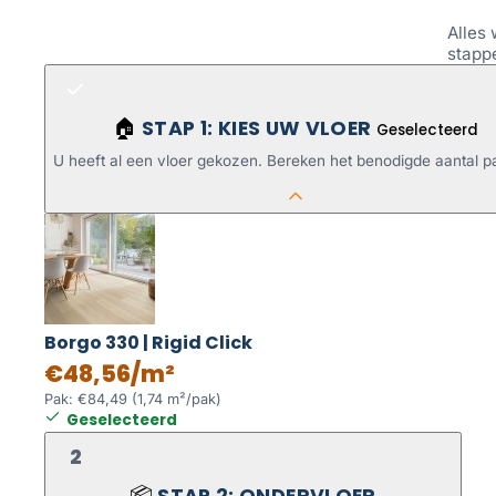
Alles 
stapp
STAP 1: KIES UW VLOER
🏠
Geselecteerd
U heeft al een vloer gekozen. Bereken het benodigde aantal p
Borgo 330 | Rigid Click
€48,56/m²
Pak: €84,49 (1,74 m²/pak)
Geselecteerd
2
STAP 2: ONDERVLOER
📦