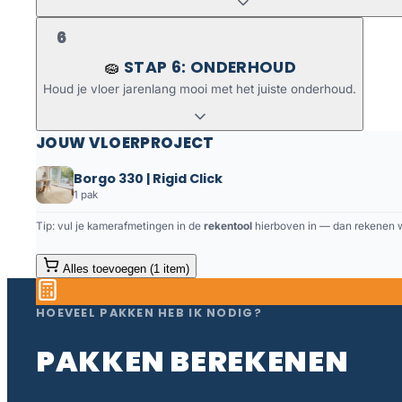
6
STAP 6: ONDERHOUD
🧽
Houd je vloer jarenlang mooi met het juiste onderhoud.
JOUW VLOERPROJECT
Borgo 330 | Rigid Click
1 pak
Tip: vul je kamerafmetingen in de
rekentool
hierboven in — dan rekenen we
Alles toevoegen (1 item)
HOEVEEL PAKKEN HEB IK NODIG?
PAKKEN BEREKENEN