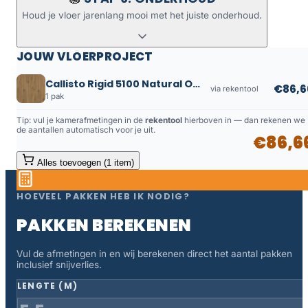
Houd je vloer jarenlang mooi met het juiste onderhoud.
JOUW VLOERPROJECT
Callisto Rigid 5100 Natural Oak Dark
€86,6
via rekentool
1 pak
Tip: vul je kamerafmetingen in de
rekentool
hierboven in — dan rekenen we
de aantallen automatisch voor je uit.
€86,6
Alles toevoegen (1 item)
HOEVEEL PAKKEN HEB IK NODIG?
PAKKEN BEREKENEN
Vul de afmetingen in en wij berekenen direct het aantal pakken
inclusief snijverlies.
LENGTE (M)