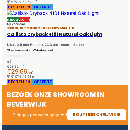
€75,02 / 3,34 m²
BESTELLEN
OFFERTE
NIEUW
ACTIE
Op voorraad
GESCHIKT VOOR VLOERVERWARMING
Callisto Dryback 4101 Natural Oak Light
Dikte:
2,5 mm
Breedte:
23,3 cm
Lengte:
154 cm
Vloerverwarming
Waterbestendig
(0)
€32,95/m²
€29,66
/m²
€117,16 / 3,95 m²
BESTELLEN
OFFERTE
BEZOEK ONZE SHOWROOM IN
BEVERWIJK
ROUTEBESCHRIJVING
7 dagen per week geopend