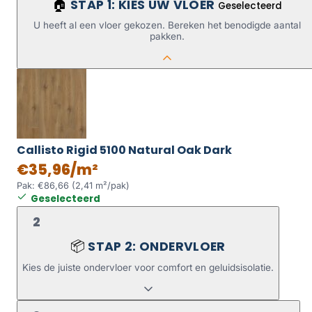
STAP 1: KIES UW VLOER
🏠
Geselecteerd
U heeft al een vloer gekozen. Bereken het benodigde aantal
pakken.
Callisto Rigid 5100 Natural Oak Dark
€35,96/m²
Pak: €86,66 (2,41 m²/pak)
Geselecteerd
2
STAP 2: ONDERVLOER
📦
Kies de juiste ondervloer voor comfort en geluidsisolatie.