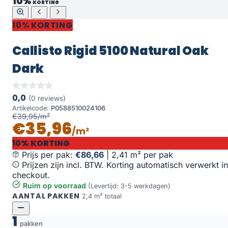
10%
KORTING
10% KORTING
Callisto Rigid 5100 Natural Oak
Dark
0,0
(0 reviews)
Artikelcode:
P0588510024106
€39,95/m²
€35,96
/m²
10% KORTING
Prijs per pak:
€86,66
|
2,41 m² per pak
Prijzen zijn incl. BTW. Korting automatisch verwerkt in
checkout.
Ruim op voorraad
(Levertijd: 3-5 werkdagen)
AANTAL PAKKEN
2,4 m² totaal
1
pakken