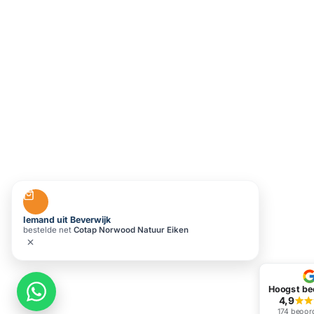
Iemand uit Beverwijk
bestelde net
Cotap Norwood Natuur Eiken
Hoogst be
4,9
174 beoor