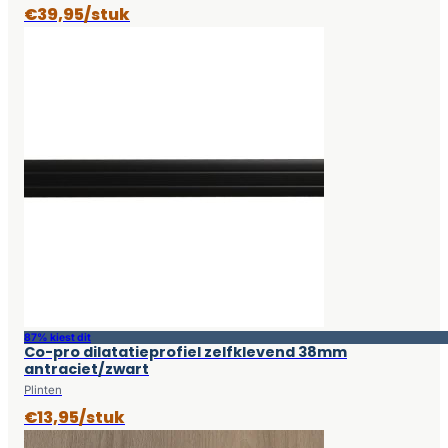
€39,95/stuk
87% kiest dit
Co-pro dilatatieprofiel zelfklevend 38mm
antraciet/zwart
Plinten
€13,95/stuk