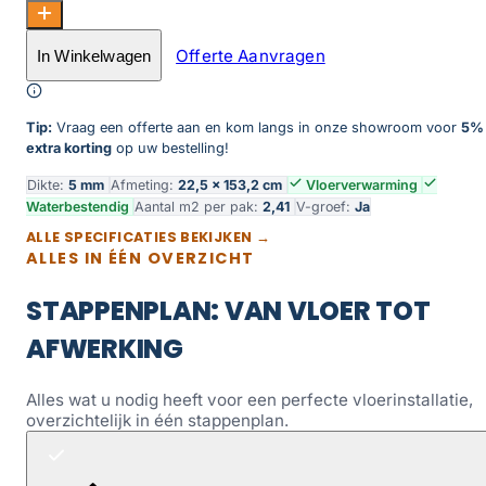
Callisto Rigid 5100 Natural Oak Dark aantal
Offerte Aanvragen
In Winkelwagen
Toevoegen aan winkelwagen
Tip:
Vraag een offerte aan en kom langs in onze showroom voor
5%
extra korting
op uw bestelling!
Dikte:
5 mm
Afmeting:
22,5 × 153,2 cm
Vloerverwarming
Waterbestendig
Aantal m2 per pak:
2,41
V-groef:
Ja
ALLE SPECIFICATIES BEKIJKEN →
ALLES IN ÉÉN OVERZICHT
STAPPENPLAN: VAN VLOER TOT
AFWERKING
Alles wat u nodig heeft voor een perfecte vloerinstallatie,
overzichtelijk in één stappenplan.