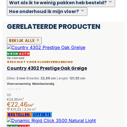
Wat als ik te weinig pakken heb besteld?
Hoe onderhoud ik mijn vloer?
GERELATEERDE PRODUCTEN
BEKIJK ALLE
NIEUW
ACTIE
Op voorraad
GESCHIKT VOOR VLOERVERWARMING
Country 4302 Prestige Oak Greige
Dikte:
2 mm
Breedte:
22,86 cm
Lengte:
121,92 cm
Vloerverwarming
Waterbestendig
(0)
€24,95/m²
€22,46
/m²
€75,02 / 3,34 m²
BESTELLEN
OFFERTE
NIEUW
ACTIE