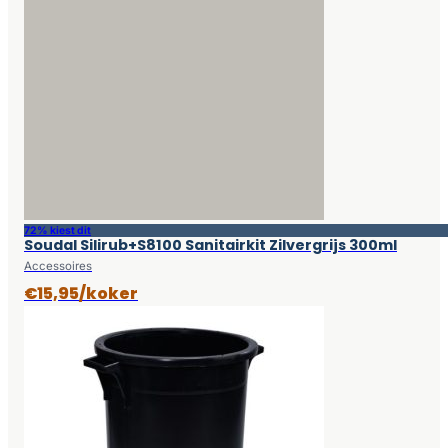
72% kiest dit
Soudal Silirub+S8100 Sanitairkit Zilvergrijs 300ml
Accessoires
€15,95/koker