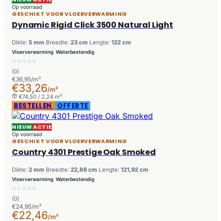
Op voorraad
GESCHIKT VOOR VLOERVERWARMING
Dynamic Rigid Click 3500 Natural Light
Dikte:
5 mm
Breedte:
23 cm
Lengte:
122 cm
Vloerverwarming
Waterbestendig
(0)
€36,95/m²
€33,26
/m²
€74,50 / 2,24 m²
BESTELLEN
OFFERTE
NIEUW
ACTIE
Op voorraad
GESCHIKT VOOR VLOERVERWARMING
Country 4301 Prestige Oak Smoked
Dikte:
2 mm
Breedte:
22,86 cm
Lengte:
121,92 cm
Vloerverwarming
Waterbestendig
(0)
€24,95/m²
€22,46
/m²