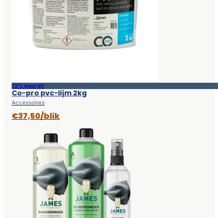
72% kiest dit
Co-pro pvc-lijm 2kg
Accessoires
€37,50/blik