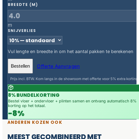
BREEDTE (M)
m
SNIJVERLIES
Vul lengte en breedte in om het aantal pakken te berekenen
Offerte Aanvragen
Bestellen
Prijs incl. BTW. Kom langs in de showroom met offerte voor 5% extra korting.
8% BUNDELKORTING
Bestel vloer + ondervloer + plinten samen en ontvang automatisch 8%
korting op het totaal.
-8%
ANDEREN KOZEN OOK
MEEST GECOMBINEERD MET