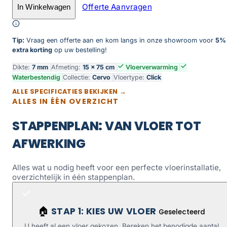
Offerte Aanvragen
In Winkelwagen
Toevoegen aan winkelwagen
Tip:
Vraag een offerte aan en kom langs in onze showroom voor
5%
extra korting
op uw bestelling!
Dikte:
7 mm
Afmeting:
15 × 75 cm
Vloerverwarming
Waterbestendig
Collectie:
Cervo
Vloertype:
Click
ALLE SPECIFICATIES BEKIJKEN →
ALLES IN ÉÉN OVERZICHT
STAPPENPLAN: VAN VLOER TOT
AFWERKING
Alles wat u nodig heeft voor een perfecte vloerinstallatie,
overzichtelijk in één stappenplan.
STAP 1: KIES UW VLOER
🏠
Geselecteerd
U heeft al een vloer gekozen. Bereken het benodigde aantal