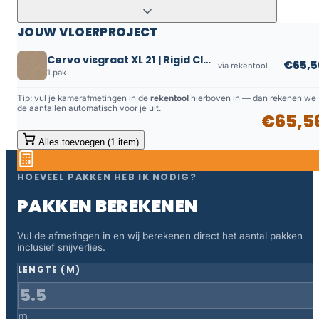
JOUW VLOERPROJECT
Cervo visgraat XL 21 | Rigid Click
€65,5
via rekentool
1 pak
Tip: vul je kamerafmetingen in de
rekentool
hierboven in — dan rekenen we
de aantallen automatisch voor je uit.
€65,5
Alles toevoegen (1 item)
HOEVEEL PAKKEN HEB IK NODIG?
PAKKEN BEREKENEN
Vul de afmetingen in en wij berekenen direct het aantal pakken
inclusief snijverlies.
LENGTE (M)
m