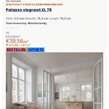
Op voorraad
GESCHIKT VOOR VLOERVERWARMING
Palazzo visgraat XL 76
Dikte:
2,5 mm
Breedte:
15,3 cm
Lengte:
76,5 cm
Vloerverwarming
Waterbestendig
(0)
€43,95/m²
€39,56
/m²
€73,98 / 1,87 m²
BESTELLEN
OFFERTE