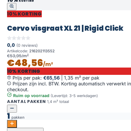
KORTING
10% KORTING
Cervo visgraat XL 21 | Rigid Click
0,0
(0 reviews)
Artikelcode:
216202113552
€53,95/m²
€48,56
/m²
10% KORTING
Prijs per pak:
€65,56
|
1,35 m² per pak
Prijzen zijn incl. BTW. Korting automatisch verwerkt in
checkout.
Ruim op voorraad
(Levertijd: 3-5 werkdagen)
AANTAL PAKKEN
1,4 m² totaal
1
pakken
Cervo visgraat XL 21 | Rigid Click aantal