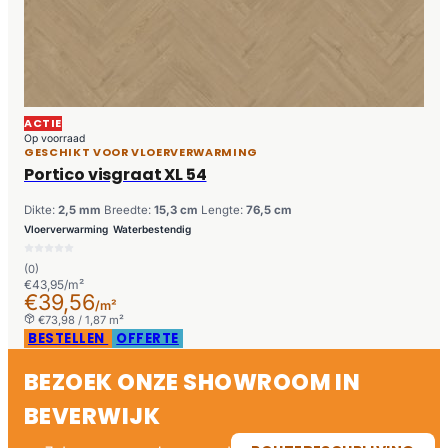
ACTIE
Op voorraad
GESCHIKT VOOR VLOERVERWARMING
Portico visgraat XL 54
Dikte:
2,5 mm
Breedte:
15,3 cm
Lengte:
76,5 cm
Vloerverwarming
Waterbestendig
(0)
€43,95/m²
€39,56
/m²
€73,98 / 1,87 m²
BESTELLEN
OFFERTE
BEZOEK ONZE SHOWROOM IN
BEVERWIJK