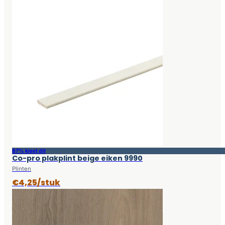
87% kiest dit
Co-pro plakplint beige eiken 9990
Plinten
€4,25/stuk