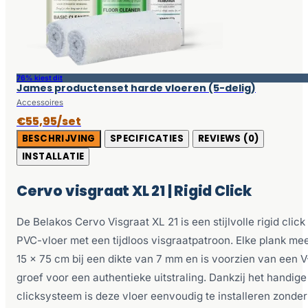
76% kiest dit
James productenset harde vloeren (5-delig)
Accessoires
€55,95/set
BESCHRIJVING
SPECIFICATIES
REVIEWS (0)
INSTALLATIE
Cervo visgraat XL 21 | Rigid Click
De Belakos Cervo Visgraat XL 21 is een stijlvolle rigid click
PVC-vloer met een tijdloos visgraatpatroon. Elke plank me
15 x 75 cm bij een dikte van 7 mm en is voorzien van een V
groef voor een authentieke uitstraling. Dankzij het handige
clicksysteem is deze vloer eenvoudig te installeren zonder