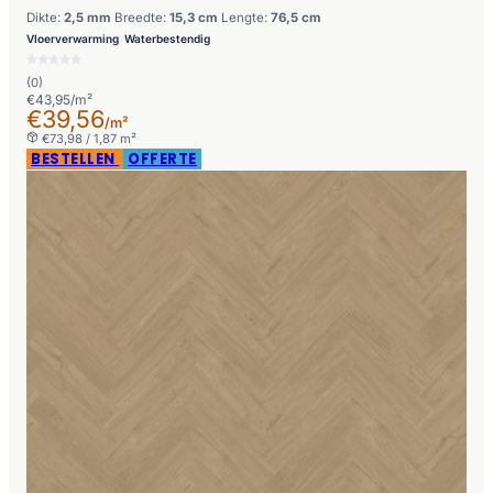
Dikte:
2,5 mm
Breedte:
15,3 cm
Lengte:
76,5 cm
Vloerverwarming
Waterbestendig
(0)
€43,95/m²
€39,56
/m²
€73,98 / 1,87 m²
BESTELLEN
OFFERTE