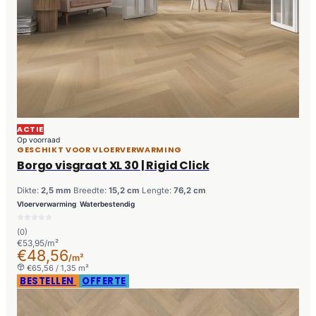
ACTIE
Op voorraad
GESCHIKT VOOR VLOERVERWARMING
Borgo visgraat XL 30 | Rigid Click
Dikte:
2,5 mm
Breedte:
15,2 cm
Lengte:
76,2 cm
Vloerverwarming
Waterbestendig
(0)
€53,95/m²
€48,56
/m²
€65,56 / 1,35 m²
BESTELLEN
OFFERTE