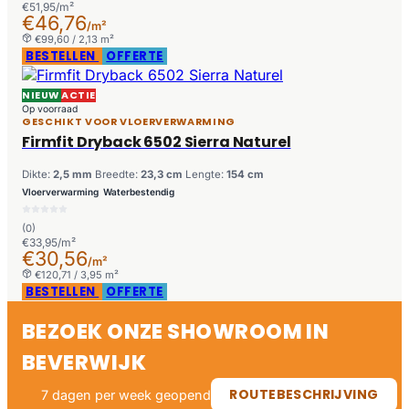
€51,95/m²
€46,76
/m²
€99,60 / 2,13 m²
BESTELLEN
OFFERTE
NIEUW
ACTIE
Op voorraad
GESCHIKT VOOR VLOERVERWARMING
Firmfit Dryback 6502 Sierra Naturel
Dikte:
2,5 mm
Breedte:
23,3 cm
Lengte:
154 cm
Vloerverwarming
Waterbestendig
(0)
€33,95/m²
€30,56
/m²
€120,71 / 3,95 m²
BESTELLEN
OFFERTE
BEZOEK ONZE SHOWROOM IN
BEVERWIJK
ROUTEBESCHRIJVING
7 dagen per week geopend