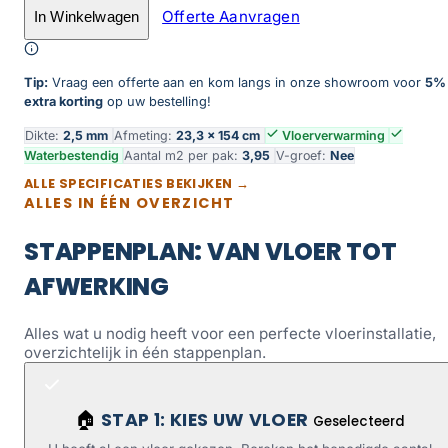
Offerte Aanvragen
In Winkelwagen
Toevoegen aan winkelwagen
Tip:
Vraag een offerte aan en kom langs in onze showroom voor
5%
extra korting
op uw bestelling!
Dikte:
2,5 mm
Afmeting:
23,3 × 154 cm
Vloerverwarming
Waterbestendig
Aantal m2 per pak:
3,95
V-groef:
Nee
ALLE SPECIFICATIES BEKIJKEN →
ALLES IN ÉÉN OVERZICHT
STAPPENPLAN: VAN VLOER TOT
AFWERKING
Alles wat u nodig heeft voor een perfecte vloerinstallatie,
overzichtelijk in één stappenplan.
STAP 1: KIES UW VLOER
🏠
Geselecteerd