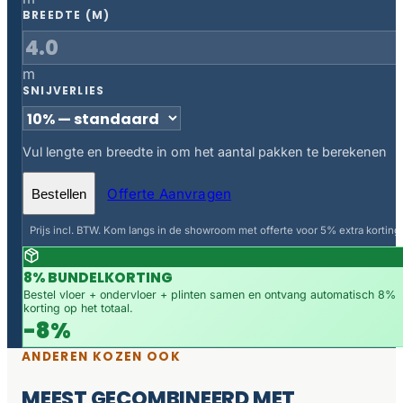
BREEDTE (M)
m
SNIJVERLIES
Vul lengte en breedte in om het aantal pakken te berekenen
Offerte Aanvragen
Bestellen
Prijs incl. BTW. Kom langs in de showroom met offerte voor 5% extra korting.
8% BUNDELKORTING
Bestel vloer + ondervloer + plinten samen en ontvang automatisch 8%
korting op het totaal.
-8%
ANDEREN KOZEN OOK
MEEST GECOMBINEERD MET