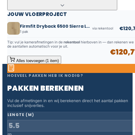
JOUW VLOERPROJECT
Firmfit Dryback 6500 Sierra Light
€120,7
via rekentool
1 pak
Tip: vul je kamerafmetingen in de
rekentool
hierboven in — dan rekenen we
de aantallen automatisch voor je uit.
€120,7
Alles toevoegen (1 item)
HOEVEEL PAKKEN HEB IK NODIG?
PAKKEN BEREKENEN
Vul de afmetingen in en wij berekenen direct het aantal pakken
inclusief snijverlies.
LENGTE (M)
m