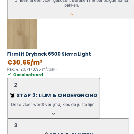
U heeft al een vloer gekozen. Bereken het benodigde aantal
pakken.
Firmfit Dryback 6500 Sierra Light
€30,56/m²
Pak: €120,71 (3,95 m²/pak)
Geselecteerd
2
STAP 2: LIJM & ONDERGROND
🪣
Deze vloer wordt verlijmd; kies de juiste lijm.
3