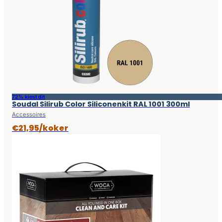
72% kiest dit
Soudal Silirub Color Siliconenkit RAL 1001 300ml
Accessoires
€21,95/koker