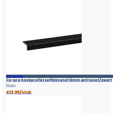
87% kiest dit
Co-pro hoekprofiel zelfklevend 10mm antraciet/zwart
Plinten
€13,95/stuk