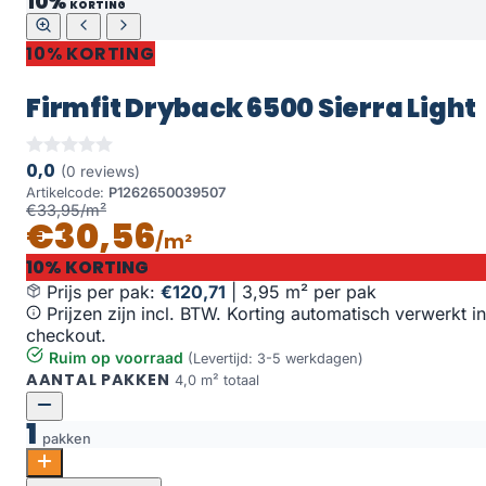
10%
KORTING
10% KORTING
Firmfit Dryback 6500 Sierra Light
0,0
(0 reviews)
Artikelcode:
P1262650039507
€33,95/m²
€30,56
/m²
10% KORTING
Prijs per pak:
€120,71
|
3,95 m² per pak
Prijzen zijn incl. BTW. Korting automatisch verwerkt in
checkout.
Ruim op voorraad
(Levertijd: 3-5 werkdagen)
AANTAL PAKKEN
4,0 m² totaal
1
pakken
Firmfit Dryback 6500 Sierra Light aantal