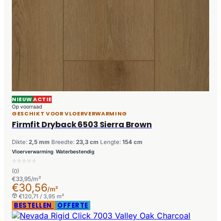
NIEUW
ACTIE
Op voorraad
GESCHIKT VOOR VLOERVERWARMING
Firmfit Dryback 6503 Sierra Brown
Dikte:
2,5 mm
Breedte:
23,3 cm
Lengte:
154 cm
Vloerverwarming
Waterbestendig
(0)
€33,95/m²
€30,56
/m²
€120,71 / 3,95 m²
BESTELLEN
OFFERTE