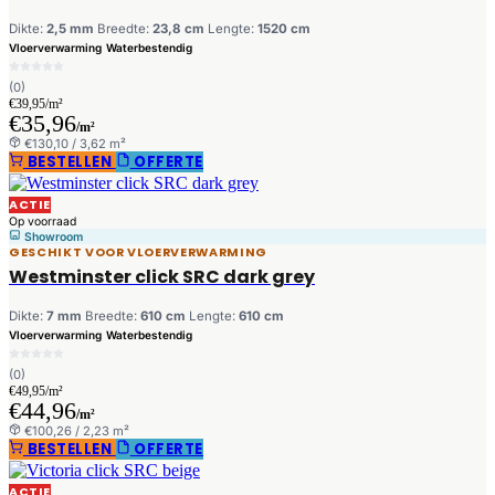
Dikte:
2,5 mm
Breedte:
23,8 cm
Lengte:
1520 cm
Vloerverwarming
Waterbestendig
(0)
€39,95/m²
€35,96
/m²
€130,10 / 3,62 m²
BESTELLEN
OFFERTE
ACTIE
Op voorraad
Showroom
GESCHIKT VOOR VLOERVERWARMING
Westminster click SRC dark grey
Dikte:
7 mm
Breedte:
610 cm
Lengte:
610 cm
Vloerverwarming
Waterbestendig
(0)
€49,95/m²
€44,96
/m²
€100,26 / 2,23 m²
BESTELLEN
OFFERTE
ACTIE