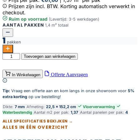
Prijzen zijn incl. BTW. Korting automatisch verwerkt in
checkout.
Ruim op voorraad
(Levertijd: 3-5 werkdagen)
AANTAL PAKKEN
1,4 m² totaal
1
pakken
Fulham
Toevoegen aan winkelwagen
click
SRC
warm
Offerte Aanvragen
In Winkelwagen
oak
aantal
Tip:
Vraag een offerte aan en kom langs in onze showroom voor
5%
extra korting
op uw bestelling!
Dikte:
7 mm
Afmeting:
22,5 × 152,2 cm
Vloerverwarming
Waterbestendig
Aantal m2 per pak:
1,37
Aantal panelen per pak:
4
ALLE SPECIFICATIES BEKIJKEN →
ALLES IN ÉÉN OVERZICHT