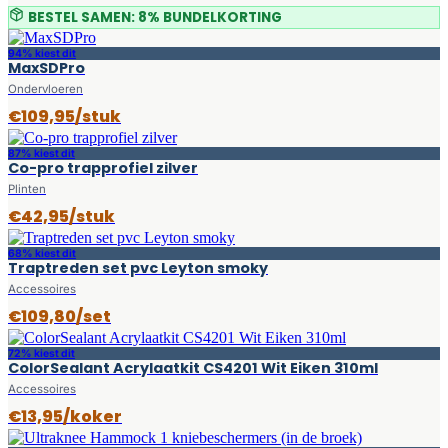
BESTEL SAMEN: 8% BUNDELKORTING
94% kiest dit
MaxSDPro
Ondervloeren
€109,95/stuk
87% kiest dit
Co-pro trapprofiel zilver
Plinten
€42,95/stuk
68% kiest dit
Traptreden set pvc Leyton smoky
Accessoires
€109,80/set
72% kiest dit
ColorSealant Acrylaatkit CS4201 Wit Eiken 310ml
Accessoires
€13,95/koker