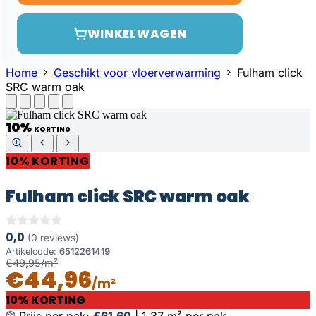
WINKELWAGEN
Home
Geschikt voor vloerverwarming
Fulham click
SRC warm oak
10%
KORTING
10% KORTING
Fulham click SRC warm oak
0,0
(0 reviews)
Artikelcode:
6512261419
€49,95/m²
€44,96
/m²
10% KORTING
Prijs per pak:
€61,60
|
1,37 m² per pak